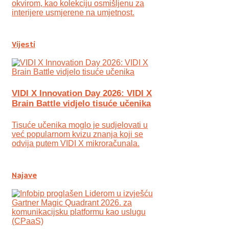
okvirom, kao kolekciju osmišljenu za
interijere usmjerene na umjetnost.
Vijesti
VIDI X Innovation Day 2026: VIDI X
Brain Battle vidjelo tisuće učenika
Tisuće učenika moglo je sudjelovati u
već popularnom kvizu znanja koji se
odvija putem VIDI X mikroračunala.
Najave