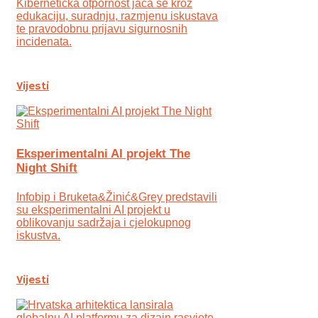
Kibernetička otpornost jača se kroz
edukaciju, suradnju, razmjenu iskustava
te pravodobnu prijavu sigurnosnih
incidenata.
Vijesti
Eksperimentalni AI projekt The
Night Shift
Infobip i Bruketa&Žinić&Grey predstavili
su eksperimentalni AI projekt u
oblikovanju sadržaja i cjelokupnog
iskustva.
Vijesti