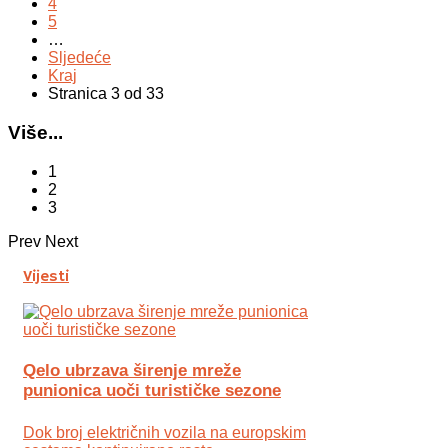
4
5
…
Sljedeće
Kraj
Stranica 3 od 33
Više...
1
2
3
Prev
Next
Vijesti
Qelo ubrzava širenje mreže
punionica uoči turističke sezone
Dok broj električnih vozila na europskim