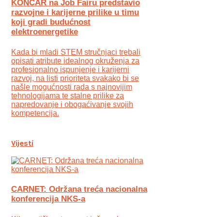
KONČAR na Job Fairu predstavio
razvojne i karijerne prilike u timu
koji gradi budućnost
elektroenergetike
Kada bi mladi STEM stručnjaci trebali
opisati atribute idealnog okruženja za
profesionalno ispunjenje i karijerni
razvoj, na listi prioriteta svakako bi se
našle mogućnosti rada s najnovijim
tehnologijama te stalne prilike za
napredovanje i obogaćivanje svojih
kompetencija.
Vijesti
CARNET: Održana treća nacionalna
konferencija NKS-a