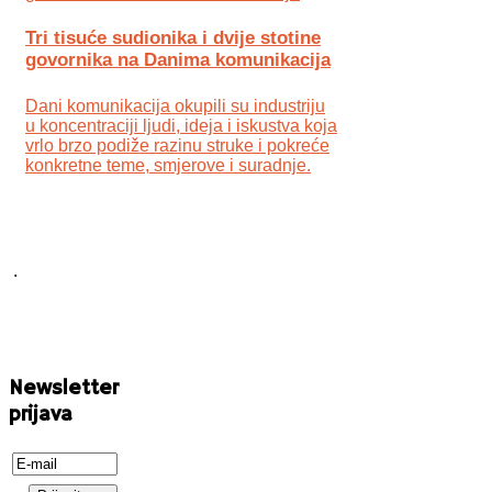
Tri tisuće sudionika i dvije stotine
govornika na Danima komunikacija
Dani komunikacija okupili su industriju
u koncentraciji ljudi, ideja i iskustva koja
vrlo brzo podiže razinu struke i pokreće
konkretne teme, smjerove i suradnje.
.
Newsletter
prijava