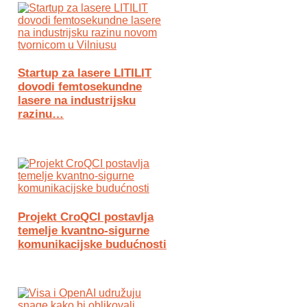
Startup za lasere LITILIT
dovodi femtosekundne
lasere na industrijsku
razinu…
Projekt CroQCI postavlja
temelje kvantno-sigurne
komunikacijske budućnosti