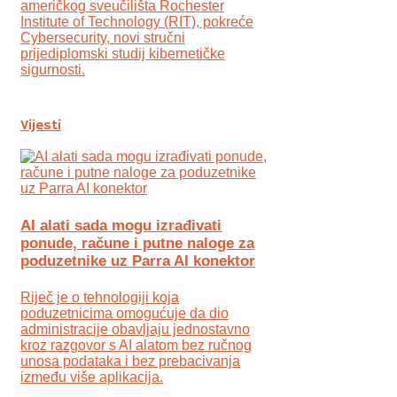
američkog sveučilišta Rochester
Institute of Technology (RIT), pokreće
Cybersecurity, novi stručni
prijediplomski studij kibernetičke
sigurnosti.
Vijesti
AI alati sada mogu izrađivati
ponude, račune i putne naloge za
poduzetnike uz Parra AI konektor
Riječ je o tehnologiji koja
poduzetnicima omogućuje da dio
administracije obavljaju jednostavno
kroz razgovor s AI alatom bez ručnog
unosa podataka i bez prebacivanja
između više aplikacija.