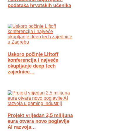
podataka hrvatskih učenika
Uskoro počinje Liftoff
konferencija i najveće
okupljanje deep tech
zajednice…
Projekt vrijedan 2,5 milijuna
eura otvara novo poglavlje
AI razvoja…