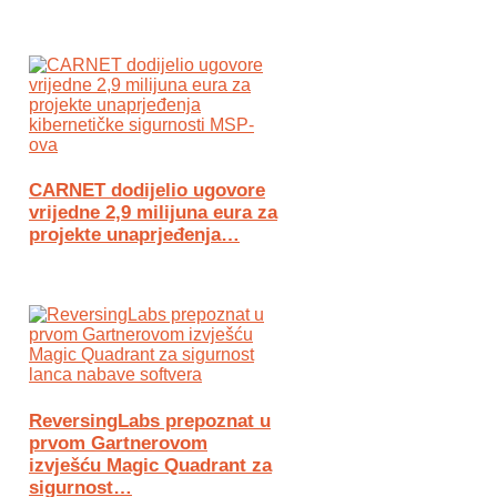
CARNET dodijelio ugovore
vrijedne 2,9 milijuna eura za
projekte unaprjeđenja…
ReversingLabs prepoznat u
prvom Gartnerovom
izvješću Magic Quadrant za
sigurnost…