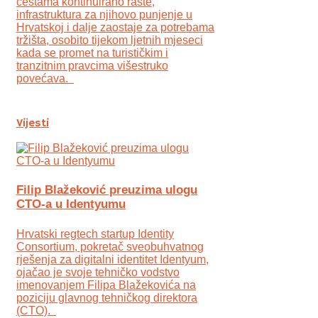
cestama kontinuirano raste,
infrastruktura za njihovo punjenje u
Hrvatskoj i dalje zaostaje za potrebama
tržišta, osobito tijekom ljetnih mjeseci
kada se promet na turističkim i
tranzitnim pravcima višestruko
povećava.
Vijesti
Filip Blažeković preuzima ulogu
CTO-a u Identyumu
Hrvatski regtech startup Identity
Consortium, pokretač sveobuhvatnog
rješenja za digitalni identitet Identyum,
ojаčao je svoje tehničko vodstvo
imenovanjem Filipa Blažekovića na
poziciju glavnog tehničkog direktora
(CTO).