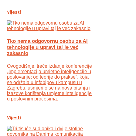
Vijesti
Tko nema odgovornu osobu za AI
tehnologije u upravi taj je već
zakasnio
Ovogodišnje, treće izdanje konferencije
„Implementacija umjetne inteligencije u
poslovanje: od teorije do prakse“, koja
se održala u Infobipovu kampusu u
Zagrebu, usmjerilo se na nova pitanja i
izazove korištenja umjetne inteligencije
u poslovnim procesima.
Vijesti