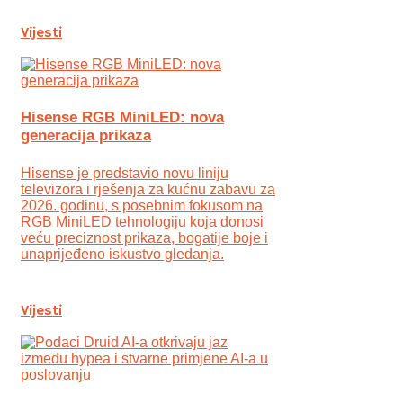
Vijesti
Hisense RGB MiniLED: nova
generacija prikaza
Hisense je predstavio novu liniju
televizora i rješenja za kućnu zabavu za
2026. godinu, s posebnim fokusom na
RGB MiniLED tehnologiju koja donosi
veću preciznost prikaza, bogatije boje i
unaprijeđeno iskustvo gledanja.
Vijesti