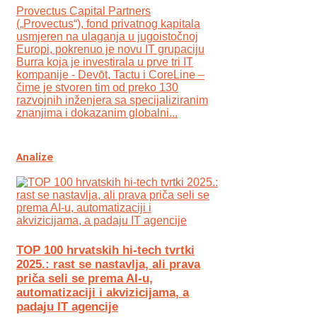
Provectus Capital Partners
(„Provectus“), fond privatnog kapitala
usmjeren na ulaganja u jugoistočnoj
Europi, pokrenuo je novu IT grupaciju
Burra koja je investirala u prve tri IT
kompanije - Devōt, Tactu i CoreLine –
čime je stvoren tim od preko 130
razvojnih inženjera sa specijaliziranim
znanjima i dokazanim globalni...
Analize
TOP 100 hrvatskih hi-tech tvrtki
2025.: rast se nastavlja, ali prava
priča seli se prema AI-u,
automatizaciji i akvizicijama, a
padaju IT agencije