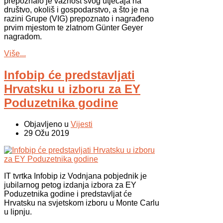
prepoznalo je važnost svog utjecaja na
društvo, okoliš i gospodarstvo, a što je na
razini Grupe (VIG) prepoznato i nagrađeno
prvim mjestom te zlatnom Günter Geyer
nagradom.
Više...
Infobip će predstavljati
Hrvatsku u izboru za EY
Poduzetnika godine
Objavljeno u
Vijesti
29 Ožu 2019
IT tvrtka Infobip iz Vodnjana pobjednik je
jubilarnog petog izdanja izbora za EY
Poduzetnika godine i predstavljat će
Hrvatsku na svjetskom izboru u Monte Carlu
u lipnju.