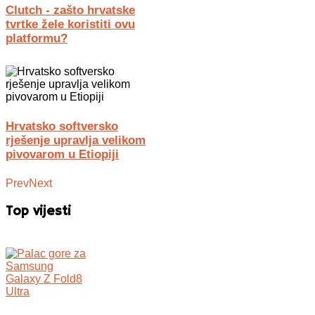
Clutch - zašto hrvatske
tvrtke žele koristiti ovu
platformu?
Hrvatsko softversko
rješenje upravlja velikom
pivovarom u Etiopiji
Prev
Next
Top vijesti