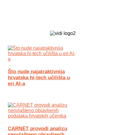
Biz Tech web portal powered by
Što nude najatraktivnija
hrvatska hi-tech učilišta u
eri AI-a
CARNET provodi analizu
neovlašteno objavljenih