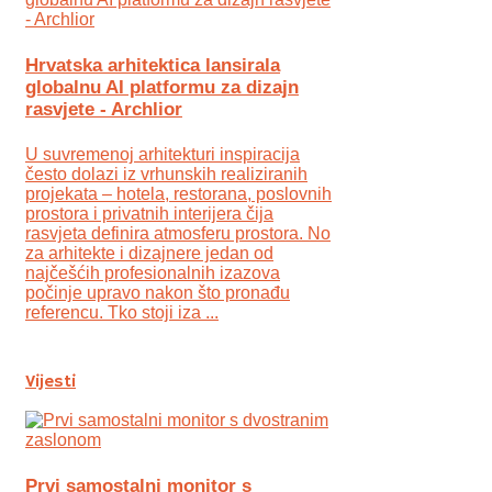
Hrvatska arhitektica lansirala
globalnu AI platformu za dizajn
rasvjete - Archlior
U suvremenoj arhitekturi inspiracija
često dolazi iz vrhunskih realiziranih
projekata – hotela, restorana, poslovnih
prostora i privatnih interijera čija
rasvjeta definira atmosferu prostora. No
za arhitekte i dizajnere jedan od
najčešćih profesionalnih izazova
počinje upravo nakon što pronađu
referencu. Tko stoji iza ...
Vijesti
Prvi samostalni monitor s