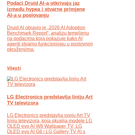
Podaci Druid AI-a otkrivaju jaz
između hypea i stvarne primjene
AI-a u poslovanju
Druid AI objavio je „2026 AI Adoption
Benchmark Report“, analizu temeljenu
na podacima koja pokazuje kako AI
agenti stvarno funkcioniraju u poslovnim
okruženjima.
Vijesti
LG Electronics predstavlja liniju Art
TV televizora
LG Electronics predstavlja svoju Art TV
liniju televizora, koja okuplja modele LG
OLED evo AI W6 Wallpaper TV, LG
OLED evo AI G6 i LG Gallery TV AI s