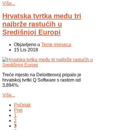
Više...
Hrvatska tvrtka među tri
najbrže rastućih u
Središnjoj Europi
Objavljeno u
Teme mjeseca
15 Lis 2018
Treće mjesto na Deloitteovoj pripalo je
hrvatskoj tvrtki Q Software s rastom od
3,894%.
Više...
Početak
Pret
1
2
3