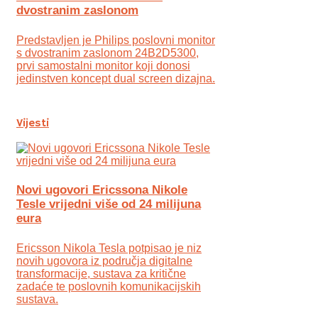
dvostranim zaslonom
Predstavljen je Philips poslovni monitor
s dvostranim zaslonom 24B2D5300,
prvi samostalni monitor koji donosi
jedinstven koncept dual screen dizajna.
Vijesti
Novi ugovori Ericssona Nikole
Tesle vrijedni više od 24 milijuna
eura
Ericsson Nikola Tesla potpisao je niz
novih ugovora iz područja digitalne
transformacije, sustava za kritične
zadaće te poslovnih komunikacijskih
sustava.