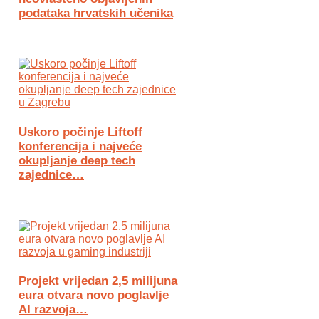
podataka hrvatskih učenika
Uskoro počinje Liftoff
konferencija i najveće
okupljanje deep tech
zajednice…
Projekt vrijedan 2,5 milijuna
eura otvara novo poglavlje
AI razvoja…