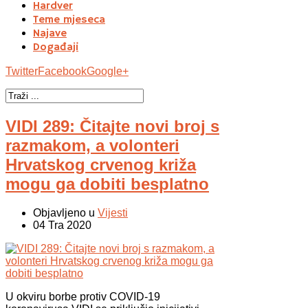
Hardver
Teme mjeseca
Najave
Događaji
Twitter
Facebook
Google+
VIDI 289: Čitajte novi broj s
razmakom, a volonteri
Hrvatskog crvenog križa
mogu ga dobiti besplatno
Objavljeno u
Vijesti
04 Tra 2020
U okviru borbe protiv COVID-19