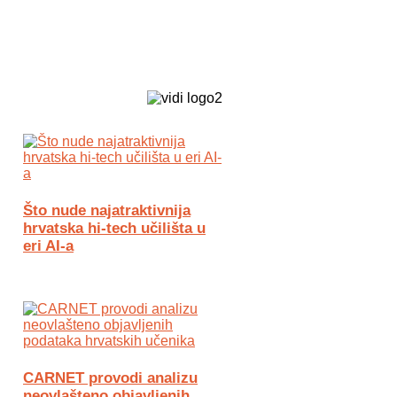
Biz Tech web portal powered by
Što nude najatraktivnija
hrvatska hi-tech učilišta u
eri AI-a
CARNET provodi analizu
neovlašteno objavljenih