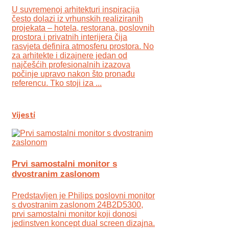
U suvremenoj arhitekturi inspiracija
često dolazi iz vrhunskih realiziranih
projekata – hotela, restorana, poslovnih
prostora i privatnih interijera čija
rasvjeta definira atmosferu prostora. No
za arhitekte i dizajnere jedan od
najčešćih profesionalnih izazova
počinje upravo nakon što pronađu
referencu. Tko stoji iza ...
Vijesti
Prvi samostalni monitor s
dvostranim zaslonom
Predstavljen je Philips poslovni monitor
s dvostranim zaslonom 24B2D5300,
prvi samostalni monitor koji donosi
jedinstven koncept dual screen dizajna.