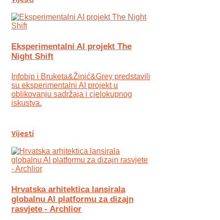
Eksperimentalni AI projekt The
Night Shift
Infobip i Bruketa&Žinić&Grey predstavili
su eksperimentalni AI projekt u
oblikovanju sadržaja i cjelokupnog
iskustva.
Vijesti
Hrvatska arhitektica lansirala
globalnu AI platformu za dizajn
rasvjete - Archlior