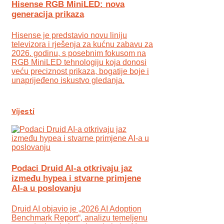
Hisense RGB MiniLED: nova
generacija prikaza
Hisense je predstavio novu liniju
televizora i rješenja za kućnu zabavu za
2026. godinu, s posebnim fokusom na
RGB MiniLED tehnologiju koja donosi
veću preciznost prikaza, bogatije boje i
unaprijeđeno iskustvo gledanja.
Vijesti
Podaci Druid AI-a otkrivaju jaz
između hypea i stvarne primjene
AI-a u poslovanju
Druid AI objavio je „2026 AI Adoption
Benchmark Report“, analizu temeljenu