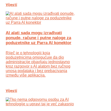
Vijesti
AI alati sada mogu izrađivati
ponude, račune i putne naloge za
poduzetnike uz Parra AI konektor
Riječ je o tehnologiji koja
poduzetnicima omogućuje da dio
administracije obavljaju jednostavno
kroz razgovor s AI alatom bez ručnog
unosa podataka i bez prebacivanja
između više aplikacija.
Vijesti