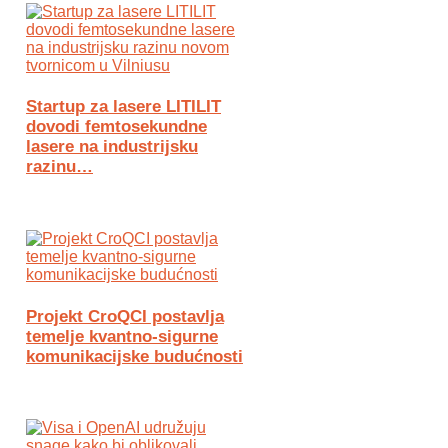
Startup za lasere LITILIT
dovodi femtosekundne
lasere na industrijsku
razinu…
Projekt CroQCI postavlja
temelje kvantno-sigurne
komunikacijske budućnosti