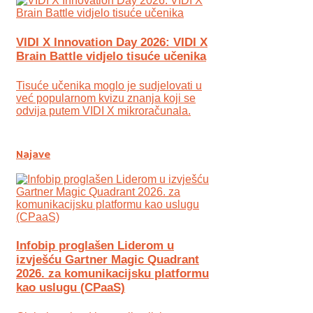
VIDI X Innovation Day 2026: VIDI X
Brain Battle vidjelo tisuće učenika
Tisuće učenika moglo je sudjelovati u
već popularnom kvizu znanja koji se
odvija putem VIDI X mikroračunala.
Najave
Infobip proglašen Liderom u
izvješću Gartner Magic Quadrant
2026. za komunikacijsku platformu
kao uslugu (CPaaS)