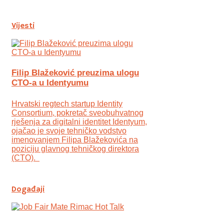
Vijesti
Filip Blažeković preuzima ulogu
CTO-a u Identyumu
Hrvatski regtech startup Identity
Consortium, pokretač sveobuhvatnog
rješenja za digitalni identitet Identyum,
ojаčao je svoje tehničko vodstvo
imenovanjem Filipa Blažekovića na
poziciju glavnog tehničkog direktora
(CTO).
Događaji