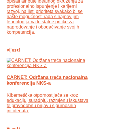
opisati atribute idealnog okruženja za
profesionalno ispunjenje i karijerni
razvoj, na listi prioriteta svakako bi se
našle mogućnosti rada s najnovijim
tehnologijama te stalne prilike za
napredovanje i obogaćivanje svojih
kompetencija.
Vijesti
CARNET: Održana treća nacionalna
konferencija NKS-a
Kibernetička otpornost jača se kroz
edukaciju, suradnju, razmjenu iskustava
te pravodobnu prijavu sigurnosnih
incidenata.
Vijesti