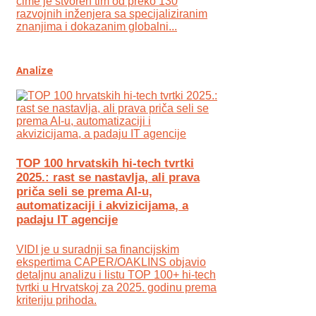
čime je stvoren tim od preko 130
razvojnih inženjera sa specijaliziranim
znanjima i dokazanim globalni...
Analize
TOP 100 hrvatskih hi-tech tvrtki
2025.: rast se nastavlja, ali prava
priča seli se prema AI-u,
automatizaciji i akvizicijama, a
padaju IT agencije
VIDI je u suradnji sa financijskim
ekspertima CAPER/OAKLINS objavio
detaljnu analizu i listu TOP 100+ hi-tech
tvrtki u Hrvatskoj za 2025. godinu prema
kriteriju prihoda.