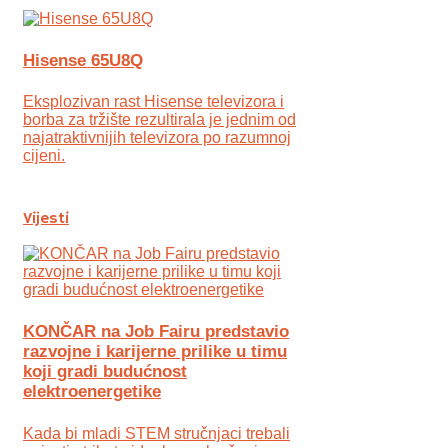
Hisense 65U8Q
Eksplozivan rast Hisense televizora i
borba za tržište rezultirala je jednim od
najatraktivnijih televizora po razumnoj
cijeni.
Vijesti
KONČAR na Job Fairu predstavio
razvojne i karijerne prilike u timu
koji gradi budućnost
elektroenergetike
Kada bi mladi STEM stručnjaci trebali