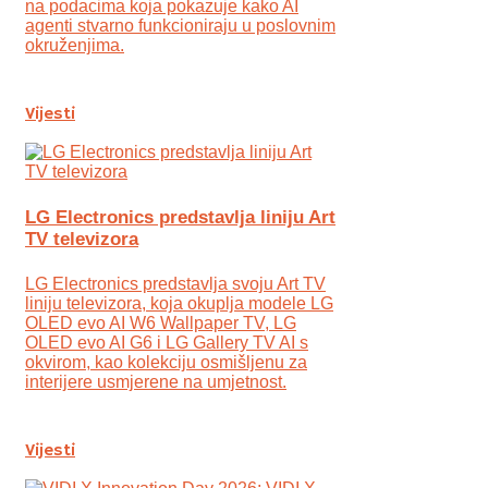
na podacima koja pokazuje kako AI
agenti stvarno funkcioniraju u poslovnim
okruženjima.
Vijesti
LG Electronics predstavlja liniju Art
TV televizora
LG Electronics predstavlja svoju Art TV
liniju televizora, koja okuplja modele LG
OLED evo AI W6 Wallpaper TV, LG
OLED evo AI G6 i LG Gallery TV AI s
okvirom, kao kolekciju osmišljenu za
interijere usmjerene na umjetnost.
Vijesti