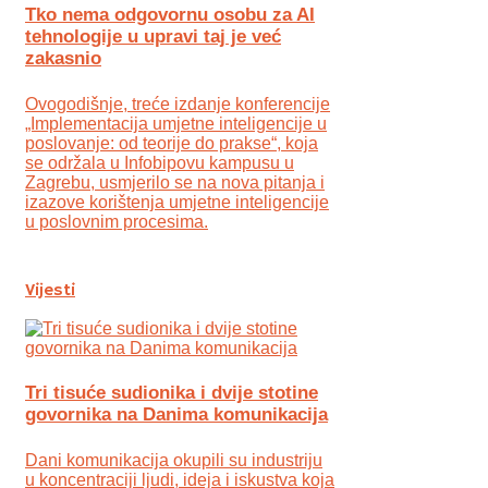
Tko nema odgovornu osobu za AI
tehnologije u upravi taj je već
zakasnio
Ovogodišnje, treće izdanje konferencije
„Implementacija umjetne inteligencije u
poslovanje: od teorije do prakse“, koja
se održala u Infobipovu kampusu u
Zagrebu, usmjerilo se na nova pitanja i
izazove korištenja umjetne inteligencije
u poslovnim procesima.
Vijesti
Tri tisuće sudionika i dvije stotine
govornika na Danima komunikacija
Dani komunikacija okupili su industriju
u koncentraciji ljudi, ideja i iskustva koja