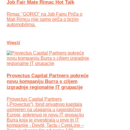
Job Fair Mate Rimac Hot Talk
Rimac "GORIO" na Job Fairu Priča o
Mati Rimcu nije samo priča o brzim
automobilima.
Vijesti
Provectus Capital Partners pokreće
novu kompaniju Burra s ciljem
izgradnje regionalne IT grupacije
Provectus Capital Partners
(„Provectus“), fond privatnog kapitala
usmjeren na ulaganja u jugoistočnoj
Europi, pokrenuo je novu IT grupaciju
Burra koja je investirala u prve tri IT
kompanije - Devōt, Tactu i CoreLine –