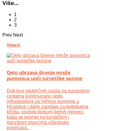
Više...
1
2
3
Prev
Next
Vijesti
Qelo ubrzava širenje mreže
punionica uoči turističke sezone
Dok broj električnih vozila na europskim
cestama kontinuirano raste,
infrastruktura za njihovo punjenje u
Hrvatskoj i dalje zaostaje za potrebama
tržišta, osobito tijekom ljetnih mjeseci
kada se promet na turističkim i
tranzitnim pravcima višestruko
povećava.