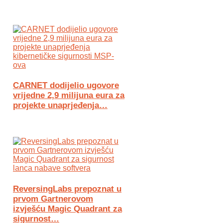
CARNET dodijelio ugovore
vrijedne 2,9 milijuna eura za
projekte unaprjeđenja…
ReversingLabs prepoznat u
prvom Gartnerovom
izvješću Magic Quadrant za
sigurnost…