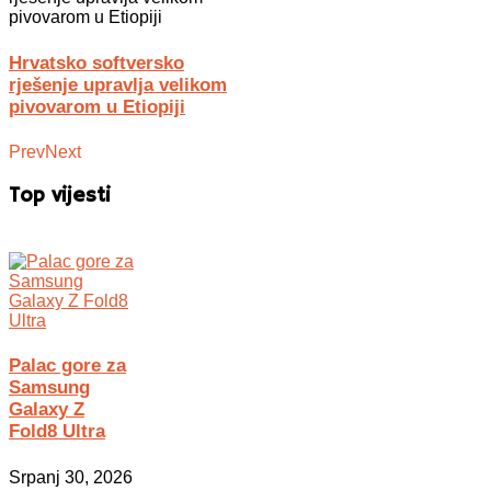
Hrvatsko softversko
rješenje upravlja velikom
pivovarom u Etiopiji
Prev
Next
Top vijesti
Palac gore za
Samsung
Galaxy Z
Fold8 Ultra
Srpanj 30, 2026