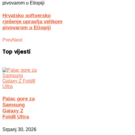
Hrvatsko softversko
rješenje upravlja velikom
pivovarom u Etiopiji
Prev
Next
Top vijesti
Palac gore za
Samsung
Galaxy Z
Fold8 Ultra
Srpanj 30, 2026