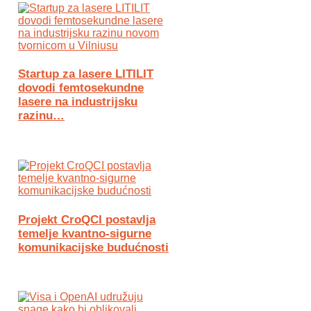
Startup za lasere LITILIT
dovodi femtosekundne
lasere na industrijsku
razinu…
Projekt CroQCI postavlja
temelje kvantno-sigurne
komunikacijske budućnosti