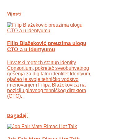
Vijesti
Filip Blažeković preuzima ulogu
CTO-a u Identyumu
Hrvatski regtech startup Identity
Consortium, pokretač sveobuhvatnog
rješenja za digitalni identitet Identyum,
ojаčao je svoje tehničko vodstvo
imenovanjem Filipa Blažekovića na
poziciju glavnog tehničkog direktora
(CTO).
Događaji