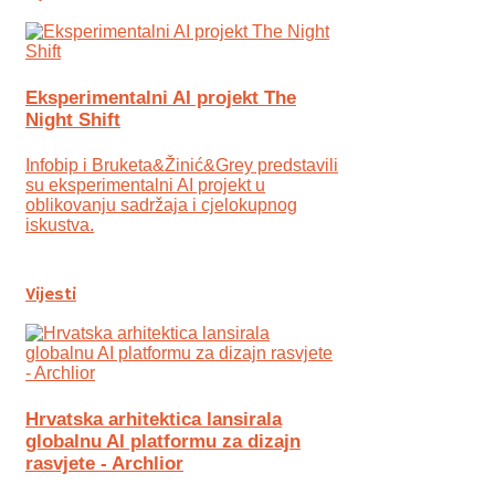
Eksperimentalni AI projekt The
Night Shift
Infobip i Bruketa&Žinić&Grey predstavili
su eksperimentalni AI projekt u
oblikovanju sadržaja i cjelokupnog
iskustva.
Vijesti
Hrvatska arhitektica lansirala
globalnu AI platformu za dizajn
rasvjete - Archlior