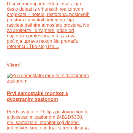
U suvremenoj arhitekturi inspiracija
često dolazi iz vrhunskih realiziranih
projekata – hotela, restorana, poslovnih
prostora i privatnih interijera čija
rasvjeta definira atmosferu prostora. No
za arhitekte i dizajnere jedan od
najčešćih profesionalnih izazova
počinje upravo nakon što pronađu
referencu. Tko stoji iza ...
Vijesti
Prvi samostalni monitor s
dvostranim zaslonom
Predstavljen je Philips poslovni monitor
s dvostranim zaslonom 24B2D5300,
prvi samostalni monitor koji donosi
jedinstven koncept dual screen dizajna.