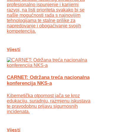
profesionalno ispunjenje i karijerni
razvoj, na listi prioriteta svakako bi se
našle mogućnosti rada s najnovijim
tehnologijama te stalne prilike za
napredovanje i obogaćivanje svojih
kompetencija.
Vijesti
CARNET: Održana treća nacionalna
konferencija NKS-a
Kibernetička otpornost jača se kroz
edukaciju, suradnju, razmjenu iskustava
te pravodobnu prijavu sigurnosnih
incidenata.
Vijesti