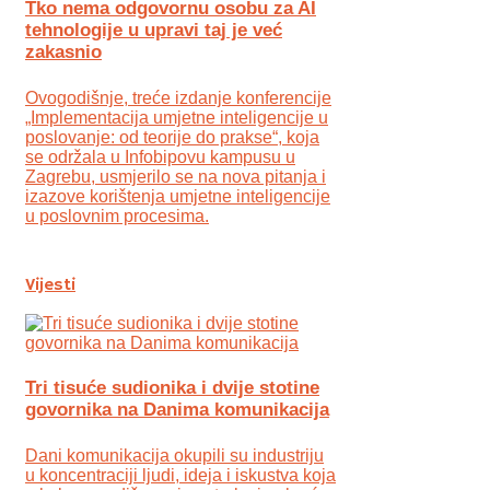
Tko nema odgovornu osobu za AI
tehnologije u upravi taj je već
zakasnio
Ovogodišnje, treće izdanje konferencije
„Implementacija umjetne inteligencije u
poslovanje: od teorije do prakse“, koja
se održala u Infobipovu kampusu u
Zagrebu, usmjerilo se na nova pitanja i
izazove korištenja umjetne inteligencije
u poslovnim procesima.
Vijesti
Tri tisuće sudionika i dvije stotine
govornika na Danima komunikacija
Dani komunikacija okupili su industriju
u koncentraciji ljudi, ideja i iskustva koja