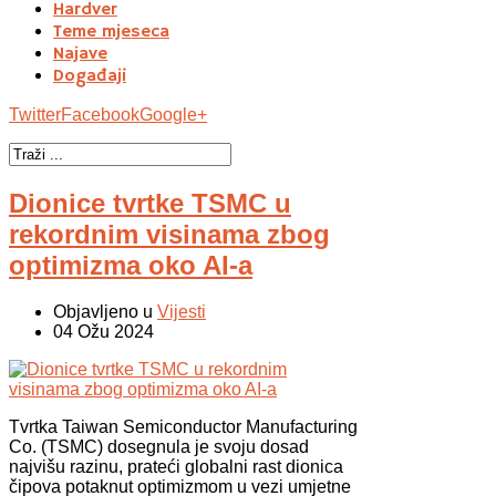
Hardver
Teme mjeseca
Najave
Događaji
Twitter
Facebook
Google+
Dionice tvrtke TSMC u
rekordnim visinama zbog
optimizma oko AI-a
Objavljeno u
Vijesti
04 Ožu 2024
Tvrtka Taiwan Semiconductor Manufacturing
Co. (TSMC) dosegnula je svoju dosad
najvišu razinu, prateći globalni rast dionica
čipova potaknut optimizmom u vezi umjetne