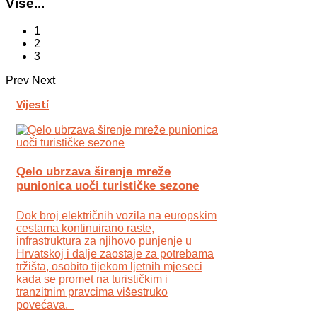
Više...
1
2
3
Prev
Next
Vijesti
Qelo ubrzava širenje mreže
punionica uoči turističke sezone
Dok broj električnih vozila na europskim
cestama kontinuirano raste,
infrastruktura za njihovo punjenje u
Hrvatskoj i dalje zaostaje za potrebama
tržišta, osobito tijekom ljetnih mjeseci
kada se promet na turističkim i
tranzitnim pravcima višestruko
povećava.