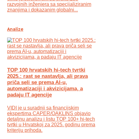
razvojnih inženjera sa specijaliziranim
znanjima i dokazanim globalni...
Analize
TOP 100 hrvatskih hi-tech tvrtki
2025.: rast se nastavlja, ali prava
priča seli se prema AI-u,
automatizaciji i akvizicijama, a
padaju IT agencije
VIDI je u suradnji sa financijskim
ekspertima CAPER/OAKLINS objavio
detaljnu analizu i listu TOP 100+ hi-tech
tvrtki u Hrvatskoj za 2025. godinu prema
kriteriju prihoda.