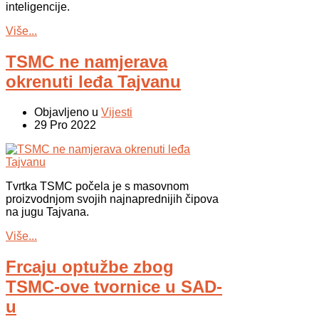
inteligencije.
Više...
TSMC ne namjerava
okrenuti leđa Tajvanu
Objavljeno u
Vijesti
29 Pro 2022
Tvrtka TSMC počela je s masovnom
proizvodnjom svojih najnaprednijih čipova
na jugu Tajvana.
Više...
Frcaju optužbe zbog
TSMC-ove tvornice u SAD-
u