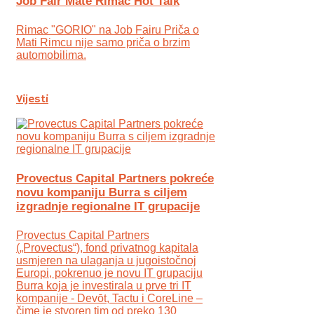
Job Fair Mate Rimac Hot Talk
Rimac "GORIO" na Job Fairu Priča o
Mati Rimcu nije samo priča o brzim
automobilima.
Vijesti
Provectus Capital Partners pokreće
novu kompaniju Burra s ciljem
izgradnje regionalne IT grupacije
Provectus Capital Partners
(„Provectus“), fond privatnog kapitala
usmjeren na ulaganja u jugoistočnoj
Europi, pokrenuo je novu IT grupaciju
Burra koja je investirala u prve tri IT
kompanije - Devōt, Tactu i CoreLine –
čime je stvoren tim od preko 130