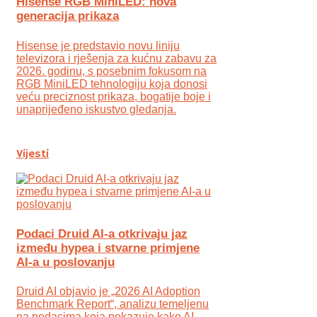
Hisense RGB MiniLED: nova
generacija prikaza
Hisense je predstavio novu liniju
televizora i rješenja za kućnu zabavu za
2026. godinu, s posebnim fokusom na
RGB MiniLED tehnologiju koja donosi
veću preciznost prikaza, bogatije boje i
unaprijeđeno iskustvo gledanja.
Vijesti
Podaci Druid AI-a otkrivaju jaz
između hypea i stvarne primjene
AI-a u poslovanju
Druid AI objavio je „2026 AI Adoption
Benchmark Report“, analizu temeljenu
na podacima koja pokazuje kako AI