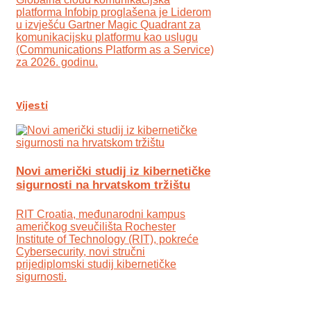
platforma Infobip proglašena je Liderom
u izvješću Gartner Magic Quadrant za
komunikacijsku platformu kao uslugu
(Communications Platform as a Service)
za 2026. godinu.
Vijesti
Novi američki studij iz kibernetičke
sigurnosti na hrvatskom tržištu
RIT Croatia, međunarodni kampus
američkog sveučilišta Rochester
Institute of Technology (RIT), pokreće
Cybersecurity, novi stručni
prijediplomski studij kibernetičke
sigurnosti.