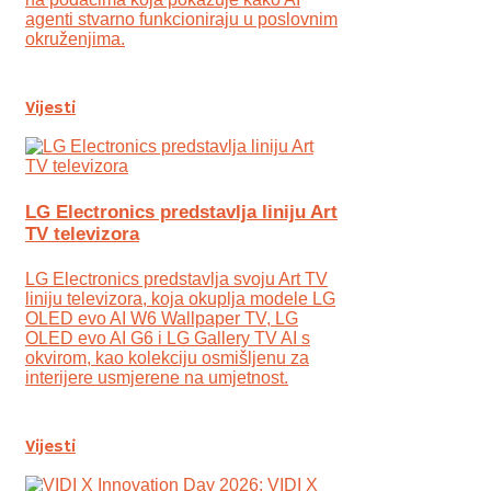
agenti stvarno funkcioniraju u poslovnim
okruženjima.
Vijesti
LG Electronics predstavlja liniju Art
TV televizora
LG Electronics predstavlja svoju Art TV
liniju televizora, koja okuplja modele LG
OLED evo AI W6 Wallpaper TV, LG
OLED evo AI G6 i LG Gallery TV AI s
okvirom, kao kolekciju osmišljenu za
interijere usmjerene na umjetnost.
Vijesti