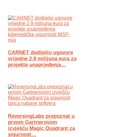
CARNET dodijelio ugovore
vrijedne 2,9 milijuna eura za
projekte unaprjeđenja…
ReversingLabs prepoznat u
prvom Gartnerovom
izvješću Magic Quadrant za
sigurnost…