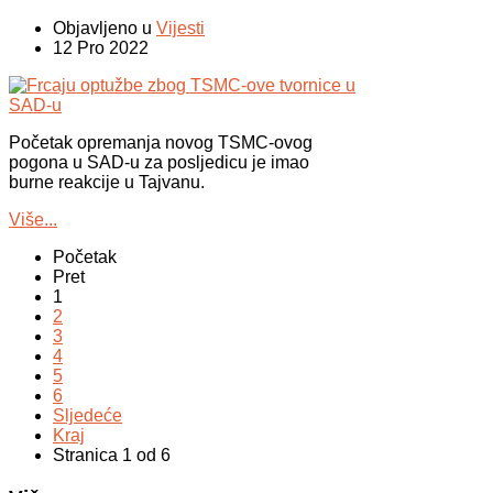
Objavljeno u
Vijesti
12 Pro 2022
Početak opremanja novog TSMC-ovog
pogona u SAD-u za posljedicu je imao
burne reakcije u Tajvanu.
Više...
Početak
Pret
1
2
3
4
5
6
Sljedeće
Kraj
Stranica 1 od 6