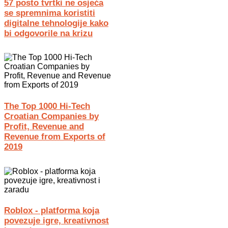
57 posto tvrtki ne osjeća
se spremnima koristiti
digitalne tehnologije kako
bi odgovorile na krizu
The Top 1000 Hi-Tech
Croatian Companies by
Profit, Revenue and
Revenue from Exports of
2019
Roblox - platforma koja
povezuje igre, kreativnost