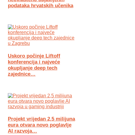
podataka hrvatskih učenika
Uskoro počinje Liftoff
konferencija i najveće
okupljanje deep tech
zajednice…
Projekt vrijedan 2,5 milijuna
eura otvara novo poglavlje
AI razvoja…