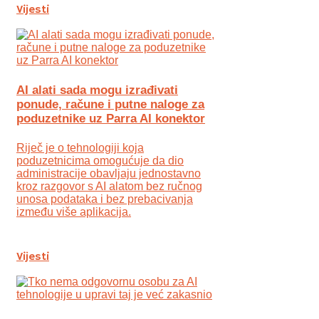
Vijesti
AI alati sada mogu izrađivati
ponude, račune i putne naloge za
poduzetnike uz Parra AI konektor
Riječ je o tehnologiji koja
poduzetnicima omogućuje da dio
administracije obavljaju jednostavno
kroz razgovor s AI alatom bez ručnog
unosa podataka i bez prebacivanja
između više aplikacija.
Vijesti