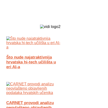
Biz Tech web portal powered by
Što nude najatraktivnija
hrvatska hi-tech učilišta u
eri AI-a
CARNET provodi analizu
neovlašteno objavljenih