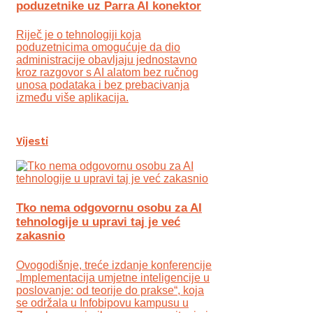
poduzetnike uz Parra AI konektor
Riječ je o tehnologiji koja
poduzetnicima omogućuje da dio
administracije obavljaju jednostavno
kroz razgovor s AI alatom bez ručnog
unosa podataka i bez prebacivanja
između više aplikacija.
Vijesti
Tko nema odgovornu osobu za AI
tehnologije u upravi taj je već
zakasnio
Ovogodišnje, treće izdanje konferencije
„Implementacija umjetne inteligencije u
poslovanje: od teorije do prakse“, koja
se održala u Infobipovu kampusu u