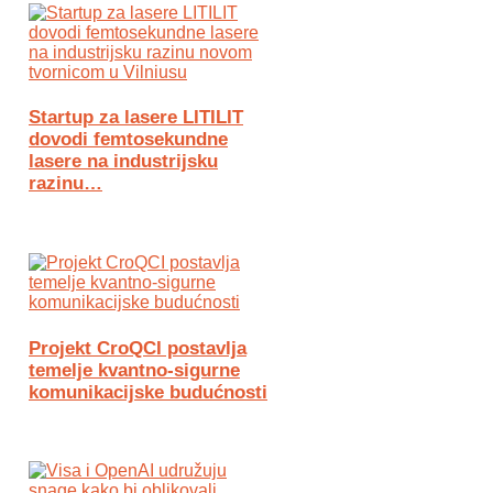
Startup za lasere LITILIT
dovodi femtosekundne
lasere na industrijsku
razinu…
Projekt CroQCI postavlja
temelje kvantno-sigurne
komunikacijske budućnosti