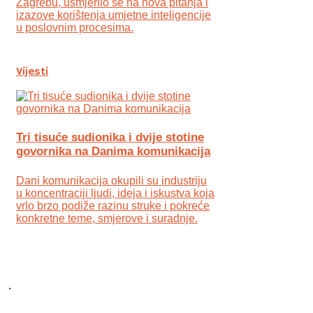
Zagrebu, usmjerilo se na nova pitanja i
izazove korištenja umjetne inteligencije
u poslovnim procesima.
Vijesti
Tri tisuće sudionika i dvije stotine
govornika na Danima komunikacija
Dani komunikacija okupili su industriju
u koncentraciji ljudi, ideja i iskustva koja
vrlo brzo podiže razinu struke i pokreće
konkretne teme, smjerove i suradnje.
.