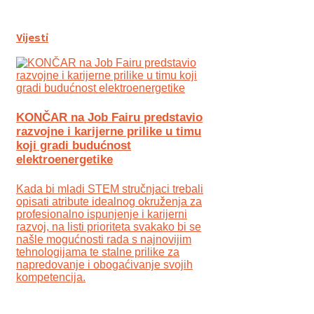
Vijesti
KONČAR na Job Fairu predstavio
razvojne i karijerne prilike u timu
koji gradi budućnost
elektroenergetike
Kada bi mladi STEM stručnjaci trebali
opisati atribute idealnog okruženja za
profesionalno ispunjenje i karijerni
razvoj, na listi prioriteta svakako bi se
našle mogućnosti rada s najnovijim
tehnologijama te stalne prilike za
napredovanje i obogaćivanje svojih
kompetencija.