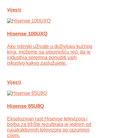
Vijesti
Hisense 100UXQ
Ako istinski uživate u doživljaju kućnog
kina, možemo sa sigurnošću reći da je
industrija spremna ponuditi vam
iskustvo kakvo zaslužujete.
Vijesti
Hisense 65U8Q
Eksplozivan rast Hisense televizora i
borba za tržište rezultirala je jednim od
najatraktivnijih televizora po razumnoj
cijeni.