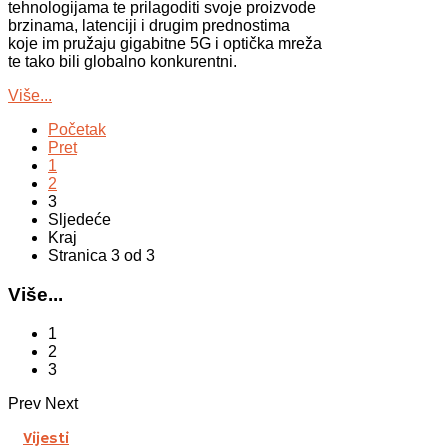
tehnologijama te prilagoditi svoje proizvode
brzinama, latenciji i drugim prednostima
koje im pružaju gigabitne 5G i optička mreža
te tako bili globalno konkurentni.
Više...
Početak
Pret
1
2
3
Sljedeće
Kraj
Stranica 3 od 3
Više...
1
2
3
Prev
Next
Vijesti