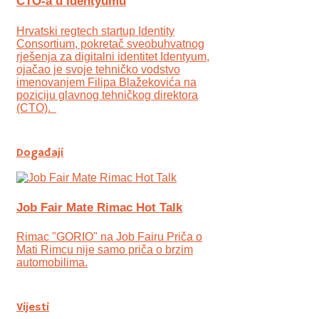
CTO-a u Identyumu
Hrvatski regtech startup Identity
Consortium, pokretač sveobuhvatnog
rješenja za digitalni identitet Identyum,
ojаčao je svoje tehničko vodstvo
imenovanjem Filipa Blažekovića na
poziciju glavnog tehničkog direktora
(CTO).
Događaji
Job Fair Mate Rimac Hot Talk
Rimac "GORIO" na Job Fairu Priča o
Mati Rimcu nije samo priča o brzim
automobilima.
Vijesti