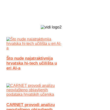
Biz Tech web portal powered by
Što nude najatraktivnija
hrvatska hi-tech učilišta u
eri AI-a
CARNET provodi analizu
neovlašteno objavljenih