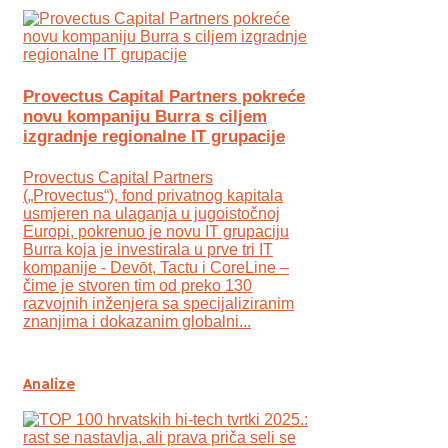
Provectus Capital Partners pokreće
novu kompaniju Burra s ciljem
izgradnje regionalne IT grupacije
Provectus Capital Partners
(„Provectus“), fond privatnog kapitala
usmjeren na ulaganja u jugoistočnoj
Europi, pokrenuo je novu IT grupaciju
Burra koja je investirala u prve tri IT
kompanije - Devōt, Tactu i CoreLine –
čime je stvoren tim od preko 130
razvojnih inženjera sa specijaliziranim
znanjima i dokazanim globalni...
Analize