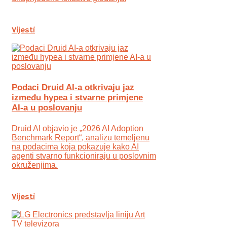
Vijesti
Podaci Druid AI-a otkrivaju jaz
između hypea i stvarne primjene
AI-a u poslovanju
Druid AI objavio je „2026 AI Adoption
Benchmark Report“, analizu temeljenu
na podacima koja pokazuje kako AI
agenti stvarno funkcioniraju u poslovnim
okruženjima.
Vijesti