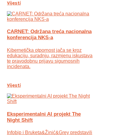
Vijesti
CARNET: Održana treća nacionalna
konferencija NKS-a
Kibernetička otpornost jača se kroz
edukaciju, suradnju, razmjenu iskustava
te pravodobnu prijavu sigurnosnih
incidenata.
Vijesti
Eksperimentalni AI projekt The
Night Shift
Infobip i Bruketa&Žinić&Grey predstavili