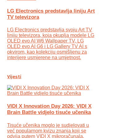
LG Electronics predstavlja liniju Art
TV televizora
LG Electronics predstavlja svoju Art TV
liniju televizora, koja okuplja modele LG
OLED evo AI W6 Wallpaper TV, LG
OLED evo AI G6 i LG Gallery TV AI s
okvirom, kao kolekciju osmišljenu za
interijere usmjerene na umjetnost.
Vijesti
VIDI X Innovation Day 2026: VIDI X
Brain Battle vidjelo tisuće učenika
Tisuće učenika moglo je sudjelovati u
već popularnom kvizu znanja koji se
odvija putem VIDI X mikroračunala.