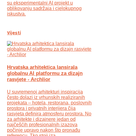
su eksperimentalni AI projekt u
oblikovanju sadržaja i cjelokupnog
iskustva.
Vijesti
Hrvatska arhitektica lansirala
globalnu AI platformu za dizajn
rasvjete - Archlior
U suvremenoj arhitekturi inspiracija
često dolazi iz vrhunskih realiziranih
projekata – hotela, restorana, poslovnih
prostora i privatnih interijera čija
rasvjeta definira atmosferu prostora. No
za arhitekte i dizajnere jedan od
najčešćih profesionalnih izazova
počinje upravo nakon što pronađu
referencu. Tko stoji iza ...