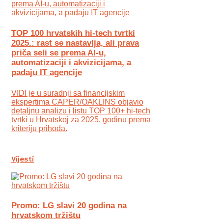
TOP 100 hrvatskih hi-tech tvrtki
2025.: rast se nastavlja, ali prava
priča seli se prema AI-u,
automatizaciji i akvizicijama, a
padaju IT agencije
VIDI je u suradnji sa financijskim
ekspertima CAPER/OAKLINS objavio
detaljnu analizu i listu TOP 100+ hi-tech
tvrtki u Hrvatskoj za 2025. godinu prema
kriteriju prihoda.
Vijesti
Promo: LG slavi 20 godina na
hrvatskom tržištu