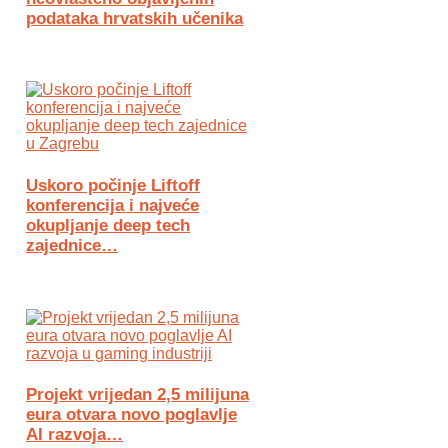
podataka hrvatskih učenika
Uskoro počinje Liftoff
konferencija i najveće
okupljanje deep tech
zajednice…
Projekt vrijedan 2,5 milijuna
eura otvara novo poglavlje
AI razvoja…