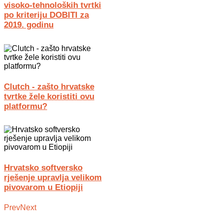
visoko-tehnoloških tvrtki
po kriteriju DOBITI za
2019. godinu
Clutch - zašto hrvatske
tvrtke žele koristiti ovu
platformu?
Hrvatsko softversko
rješenje upravlja velikom
pivovarom u Etiopiji
Prev
Next