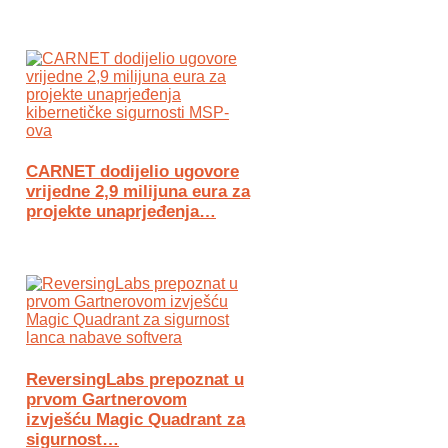
CARNET dodijelio ugovore
vrijedne 2,9 milijuna eura za
projekte unaprjeđenja…
ReversingLabs prepoznat u
prvom Gartnerovom
izvješću Magic Quadrant za
sigurnost…