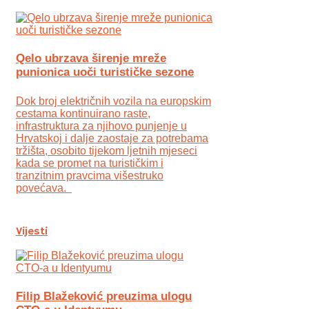
Qelo ubrzava širenje mreže
punionica uoči turističke sezone
Dok broj električnih vozila na europskim
cestama kontinuirano raste,
infrastruktura za njihovo punjenje u
Hrvatskoj i dalje zaostaje za potrebama
tržišta, osobito tijekom ljetnih mjeseci
kada se promet na turističkim i
tranzitnim pravcima višestruko
povećava.
Vijesti
Filip Blažeković preuzima ulogu