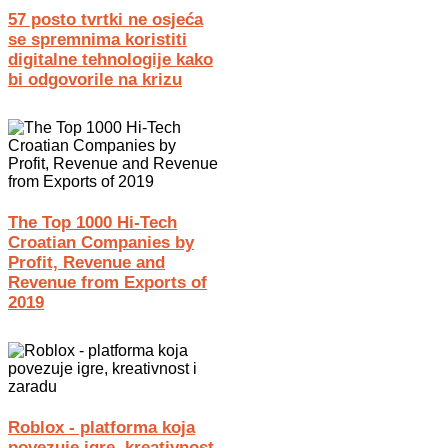
57 posto tvrtki ne osjeća
se spremnima koristiti
digitalne tehnologije kako
bi odgovorile na krizu
The Top 1000 Hi-Tech
Croatian Companies by
Profit, Revenue and
Revenue from Exports of
2019
Roblox - platforma koja
povezuje igre, kreativnost