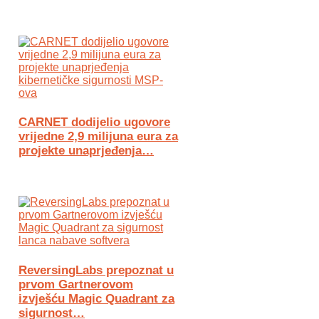
CARNET dodijelio ugovore
vrijedne 2,9 milijuna eura za
projekte unaprjeđenja…
ReversingLabs prepoznat u
prvom Gartnerovom
izvješću Magic Quadrant za
sigurnost…