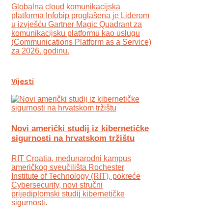
Globalna cloud komunikacijska
platforma Infobip proglašena je Liderom
u izvješću Gartner Magic Quadrant za
komunikacijsku platformu kao uslugu
(Communications Platform as a Service)
za 2026. godinu.
Vijesti
Novi američki studij iz kibernetičke
sigurnosti na hrvatskom tržištu
RIT Croatia, međunarodni kampus
američkog sveučilišta Rochester
Institute of Technology (RIT), pokreće
Cybersecurity, novi stručni
prijediplomski studij kibernetičke
sigurnosti.