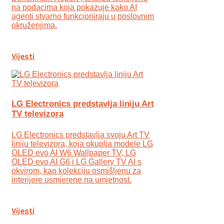
na podacima koja pokazuje kako AI
agenti stvarno funkcioniraju u poslovnim
okruženjima.
Vijesti
LG Electronics predstavlja liniju Art
TV televizora
LG Electronics predstavlja svoju Art TV
liniju televizora, koja okuplja modele LG
OLED evo AI W6 Wallpaper TV, LG
OLED evo AI G6 i LG Gallery TV AI s
okvirom, kao kolekciju osmišljenu za
interijere usmjerene na umjetnost.
Vijesti