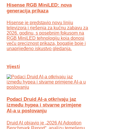
Hisense RGB MiniLED: nova
generacija prikaza
Hisense je predstavio novu liniju
televizora i rješenja za kućnu zabavu za
2026. godinu, s posebnim fokusom na
RGB MiniLED tehnologiju koja donosi
veću preciznost prikaza, bogatije boje i
unaprijeđeno iskustvo gledanja.
Vijesti
Podaci Druid AI-a otkrivaju jaz
između hypea i stvarne primjene
AI-a u poslovanju
Druid AI objavio je „2026 AI Adoption
Benchmark Report“, analizu temeljenu