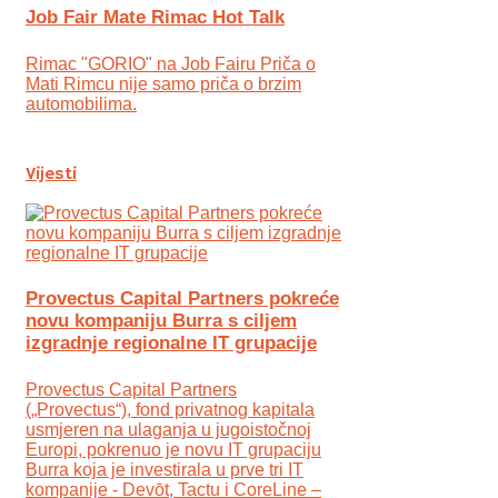
Job Fair Mate Rimac Hot Talk
Rimac "GORIO" na Job Fairu Priča o
Mati Rimcu nije samo priča o brzim
automobilima.
Vijesti
Provectus Capital Partners pokreće
novu kompaniju Burra s ciljem
izgradnje regionalne IT grupacije
Provectus Capital Partners
(„Provectus“), fond privatnog kapitala
usmjeren na ulaganja u jugoistočnoj
Europi, pokrenuo je novu IT grupaciju
Burra koja je investirala u prve tri IT
kompanije - Devōt, Tactu i CoreLine –