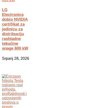
LG
Electronics
dobio NVIDIA
certifikat za
jedinicu za
distribuciju
rashladne
tekućine
snage 600 kW
Srpanj 28, 2026