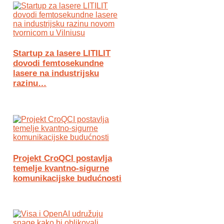
Startup za lasere LITILIT
dovodi femtosekundne
lasere na industrijsku
razinu…
Projekt CroQCI postavlja
temelje kvantno-sigurne
komunikacijske budućnosti