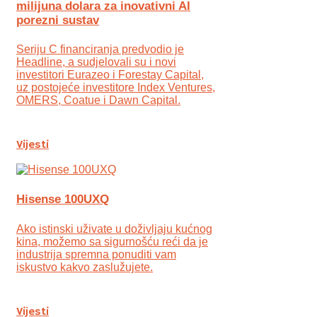
milijuna dolara za inovativni AI
porezni sustav
Seriju C financiranja predvodio je
Headline, a sudjelovali su i novi
investitori Eurazeo i Forestay Capital,
uz postojeće investitore Index Ventures,
OMERS, Coatue i Dawn Capital.
Vijesti
Hisense 100UXQ
Ako istinski uživate u doživljaju kućnog
kina, možemo sa sigurnošću reći da je
industrija spremna ponuditi vam
iskustvo kakvo zaslužujete.
Vijesti