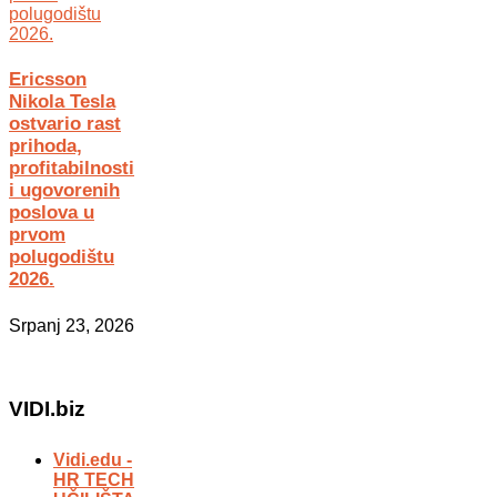
Ericsson
Nikola Tesla
ostvario rast
prihoda,
profitabilnosti
i ugovorenih
poslova u
prvom
polugodištu
2026.
Srpanj 23, 2026
VIDI.biz
Vidi.edu -
HR TECH