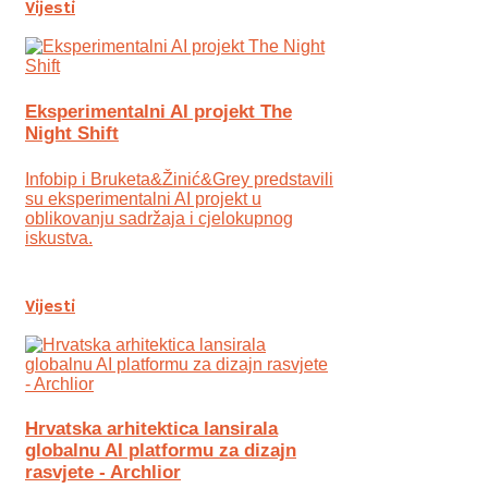
Vijesti
Eksperimentalni AI projekt The
Night Shift
Infobip i Bruketa&Žinić&Grey predstavili
su eksperimentalni AI projekt u
oblikovanju sadržaja i cjelokupnog
iskustva.
Vijesti
Hrvatska arhitektica lansirala
globalnu AI platformu za dizajn
rasvjete - Archlior