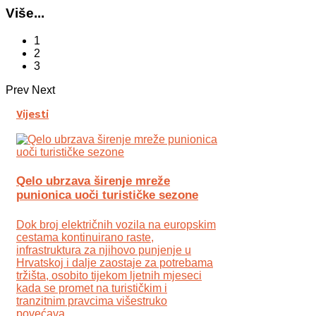
Više...
1
2
3
Prev
Next
Vijesti
Qelo ubrzava širenje mreže
punionica uoči turističke sezone
Dok broj električnih vozila na europskim
cestama kontinuirano raste,
infrastruktura za njihovo punjenje u
Hrvatskoj i dalje zaostaje za potrebama
tržišta, osobito tijekom ljetnih mjeseci
kada se promet na turističkim i
tranzitnim pravcima višestruko
povećava.