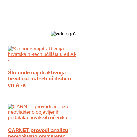
Biz Tech web portal powered by
Što nude najatraktivnija
hrvatska hi-tech učilišta u
eri AI-a
CARNET provodi analizu
neovlašteno objavljenih