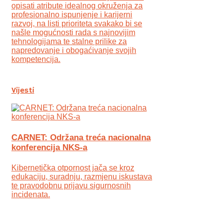
opisati atribute idealnog okruženja za
profesionalno ispunjenje i karijerni
razvoj, na listi prioriteta svakako bi se
našle mogućnosti rada s najnovijim
tehnologijama te stalne prilike za
napredovanje i obogaćivanje svojih
kompetencija.
Vijesti
CARNET: Održana treća nacionalna
konferencija NKS-a
Kibernetička otpornost jača se kroz
edukaciju, suradnju, razmjenu iskustava
te pravodobnu prijavu sigurnosnih
incidenata.