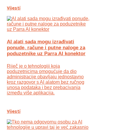
Vijesti
AI alati sada mogu izrađivati
ponude, račune i putne naloge za
poduzetnike uz Parra AI konektor
Riječ je o tehnologiji koja
poduzetnicima omogućuje da dio
administracije obavljaju jednostavno
kroz razgovor s AI alatom bez ručnog
unosa podataka i bez prebacivanja
između više aplikacija.
Vijesti