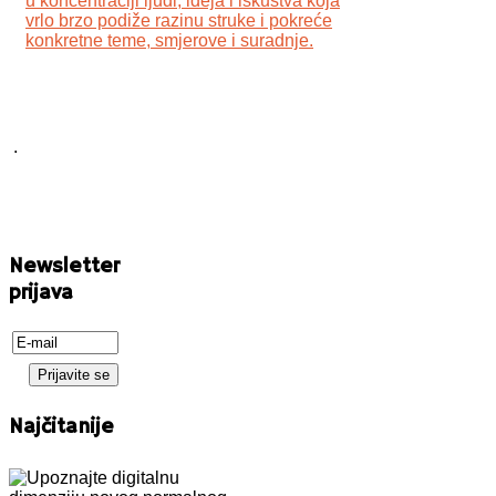
u koncentraciji ljudi, ideja i iskustva koja
vrlo brzo podiže razinu struke i pokreće
konkretne teme, smjerove i suradnje.
.
Newsletter
prijava
Najčitanije