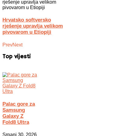
Hrvatsko softversko
rješenje upravlja velikom
pivovarom u Etiopiji
Prev
Next
Top vijesti
Palac gore za
Samsung
Galaxy Z
Fold8 Ultra
Srpanj 30, 2026