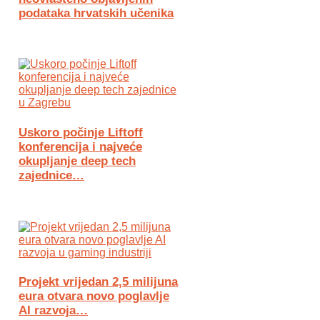
podataka hrvatskih učenika
Uskoro počinje Liftoff
konferencija i najveće
okupljanje deep tech
zajednice…
Projekt vrijedan 2,5 milijuna
eura otvara novo poglavlje
AI razvoja…