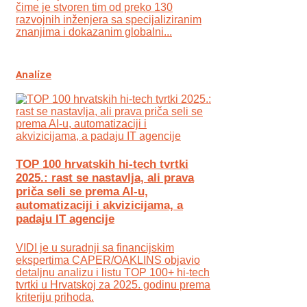
čime je stvoren tim od preko 130
razvojnih inženjera sa specijaliziranim
znanjima i dokazanim globalni...
Analize
TOP 100 hrvatskih hi-tech tvrtki
2025.: rast se nastavlja, ali prava
priča seli se prema AI-u,
automatizaciji i akvizicijama, a
padaju IT agencije
VIDI je u suradnji sa financijskim
ekspertima CAPER/OAKLINS objavio
detaljnu analizu i listu TOP 100+ hi-tech
tvrtki u Hrvatskoj za 2025. godinu prema
kriteriju prihoda.