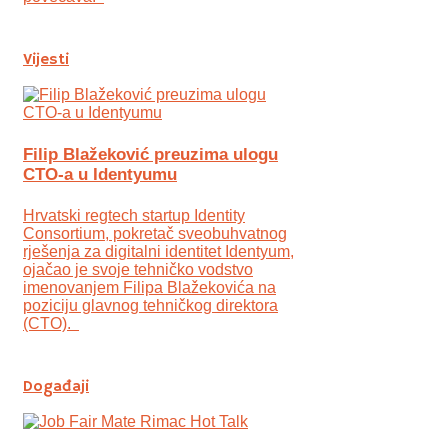
Vijesti
Filip Blažeković preuzima ulogu
CTO-a u Identyumu
Hrvatski regtech startup Identity
Consortium, pokretač sveobuhvatnog
rješenja za digitalni identitet Identyum,
ojаčao je svoje tehničko vodstvo
imenovanjem Filipa Blažekovića na
poziciju glavnog tehničkog direktora
(CTO).
Događaji