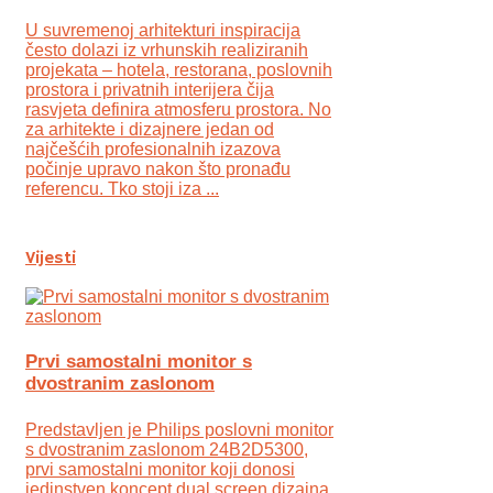
U suvremenoj arhitekturi inspiracija
često dolazi iz vrhunskih realiziranih
projekata – hotela, restorana, poslovnih
prostora i privatnih interijera čija
rasvjeta definira atmosferu prostora. No
za arhitekte i dizajnere jedan od
najčešćih profesionalnih izazova
počinje upravo nakon što pronađu
referencu. Tko stoji iza ...
Vijesti
Prvi samostalni monitor s
dvostranim zaslonom
Predstavljen je Philips poslovni monitor
s dvostranim zaslonom 24B2D5300,
prvi samostalni monitor koji donosi
jedinstven koncept dual screen dizajna.