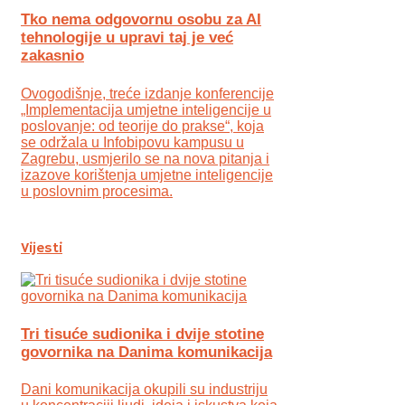
Tko nema odgovornu osobu za AI
tehnologije u upravi taj je već
zakasnio
Ovogodišnje, treće izdanje konferencije
„Implementacija umjetne inteligencije u
poslovanje: od teorije do prakse“, koja
se održala u Infobipovu kampusu u
Zagrebu, usmjerilo se na nova pitanja i
izazove korištenja umjetne inteligencije
u poslovnim procesima.
Vijesti
Tri tisuće sudionika i dvije stotine
govornika na Danima komunikacija
Dani komunikacija okupili su industriju