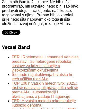
Zatim bih išao tražiti kupce. Ne bih ništa
programirao, niti razvijao, nego bih išao prvo
prodavati ideju: naći klijente, naći kupce,
razgovarati s njima. Probao bih to zarolati
prije nego išta napravim oko toga ili išta
uložim u razvoj nečega“, rekao je Abrus.
Vezani članci
FER i Rheinmetal Unmanned Vehicles
predstavili su heterogene robotske
sustave za krizne situacije u
visokorizičnim okruženjima
Što nude najatraktivnija hrvatska hi-
tech učilišta u eri AI-a
TOP 100 hrvatskih hi-tech tvrtki 2025.:
rast se nastavlja, ali prava priča seli se
prema AI-u, automatizaciji i
akvizicijama, a padaju IT agencije
FER: Hrvatska metoda rekonstrukcije
ljudskog genoma