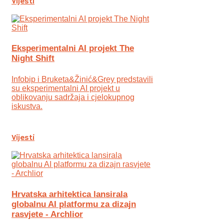
Vijesti
Eksperimentalni AI projekt The
Night Shift
Infobip i Bruketa&Žinić&Grey predstavili
su eksperimentalni AI projekt u
oblikovanju sadržaja i cjelokupnog
iskustva.
Vijesti
Hrvatska arhitektica lansirala
globalnu AI platformu za dizajn
rasvjete - Archlior