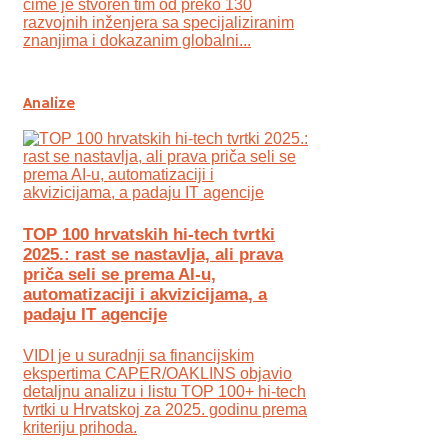
čime je stvoren tim od preko 130
razvojnih inženjera sa specijaliziranim
znanjima i dokazanim globalni...
Analize
TOP 100 hrvatskih hi-tech tvrtki
2025.: rast se nastavlja, ali prava
priča seli se prema AI-u,
automatizaciji i akvizicijama, a
padaju IT agencije
VIDI je u suradnji sa financijskim
ekspertima CAPER/OAKLINS objavio
detaljnu analizu i listu TOP 100+ hi-tech
tvrtki u Hrvatskoj za 2025. godinu prema
kriteriju prihoda.