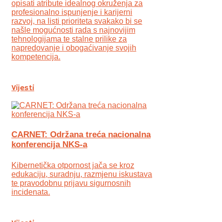
opisati atribute idealnog okruženja za
profesionalno ispunjenje i karijerni
razvoj, na listi prioriteta svakako bi se
našle mogućnosti rada s najnovijim
tehnologijama te stalne prilike za
napredovanje i obogaćivanje svojih
kompetencija.
Vijesti
CARNET: Održana treća nacionalna
konferencija NKS-a
Kibernetička otpornost jača se kroz
edukaciju, suradnju, razmjenu iskustava
te pravodobnu prijavu sigurnosnih
incidenata.