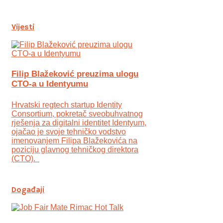
Vijesti
Filip Blažeković preuzima ulogu
CTO-a u Identyumu
Hrvatski regtech startup Identity
Consortium, pokretač sveobuhvatnog
rješenja za digitalni identitet Identyum,
ojаčao je svoje tehničko vodstvo
imenovanjem Filipa Blažekovića na
poziciju glavnog tehničkog direktora
(CTO).
Događaji