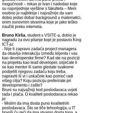
mogućnosti – rekao je Ivan i nadodao koje
su najvrijednije vještine s fakulteta – Meni
osobno je najbitnije i najvažnije da sam
dobio jedan dobar background u matematici,
onim osnovnim stvarima koje je jako teško
naučiti preko interneta.
Bruno Kirša
, student s VSITE-a, dobio je
nagradu za ovo pitanje koje je postavio King
ICT-ju:
- Nije li zapravo zadaća project managera
da obavlja interakciju između klijenta i vas
kao developerske firme? Kad ste na poziciji
na projektu kao lead developer, osjećate li
se kao mentor ili samo gledate svakome
podijeliti njegovu zadaću koju treba
napraviti ili vi i uskačete kao pomoć radi
višeg cilja? Koju poziciju preferirate pri
developmentu i zašto?
Bruni su najvažniji kod poslodavaca uvjeti
rada i plaća. O kvaliteti poslodavaca rekao
je:
- Mislim da ima dosta puno kvalitetnih
poslodavaca. Što se tiče tehnologija, u IT
branši ću reći da ima stvarno dosta toga, a