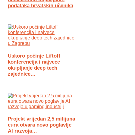
podataka hrvatskih učenika
Uskoro počinje Liftoff
konferencija i najveće
okupljanje deep tech
zajednice…
Projekt vrijedan 2,5 milijuna
eura otvara novo poglavlje
AI razvoja…