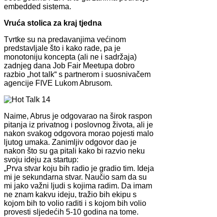
embedded sistema.
Vruća stolica za kraj tjedna
Tvrtke su na predavanjima većinom
predstavljale što i kako rade, pa je
monotoniju koncepta (ali ne i sadržaja)
zadnjeg dana Job Fair Meetupa dobro
razbio „hot talk“ s partnerom i suosnivačem
agencije FIVE Lukom Abrusom.
Naime, Abrus je odgovarao na širok raspon
pitanja iz privatnog i poslovnog života, ali je
nakon svakog odgovora morao pojesti malo
ljutog umaka. Zanimljiv odgovor dao je
nakon što su ga pitali kako bi razvio neku
svoju ideju za startup:
„Prva stvar koju bih radio je gradio tim. Ideja
mi je sekundarna stvar. Naučio sam da su
mi jako važni ljudi s kojima radim. Da imam
ne znam kakvu ideju, tražio bih ekipu s
kojom bih to volio raditi i s kojom bih volio
provesti sljedećih 5-10 godina na tome.