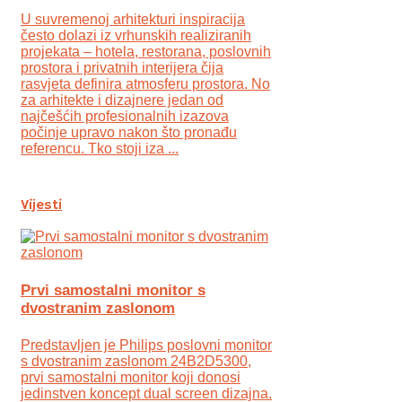
U suvremenoj arhitekturi inspiracija
često dolazi iz vrhunskih realiziranih
projekata – hotela, restorana, poslovnih
prostora i privatnih interijera čija
rasvjeta definira atmosferu prostora. No
za arhitekte i dizajnere jedan od
najčešćih profesionalnih izazova
počinje upravo nakon što pronađu
referencu. Tko stoji iza ...
Vijesti
Prvi samostalni monitor s
dvostranim zaslonom
Predstavljen je Philips poslovni monitor
s dvostranim zaslonom 24B2D5300,
prvi samostalni monitor koji donosi
jedinstven koncept dual screen dizajna.