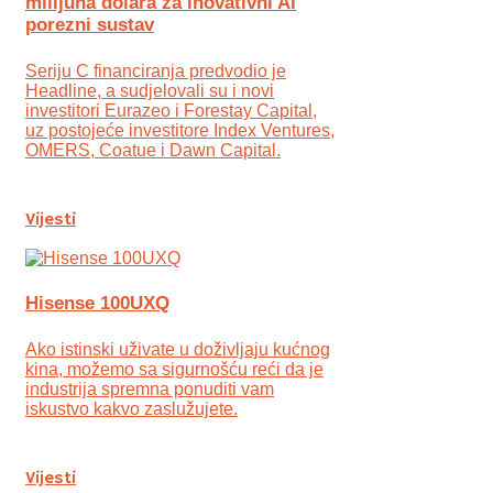
milijuna dolara za inovativni AI
porezni sustav
Seriju C financiranja predvodio je
Headline, a sudjelovali su i novi
investitori Eurazeo i Forestay Capital,
uz postojeće investitore Index Ventures,
OMERS, Coatue i Dawn Capital.
Vijesti
Hisense 100UXQ
Ako istinski uživate u doživljaju kućnog
kina, možemo sa sigurnošću reći da je
industrija spremna ponuditi vam
iskustvo kakvo zaslužujete.
Vijesti