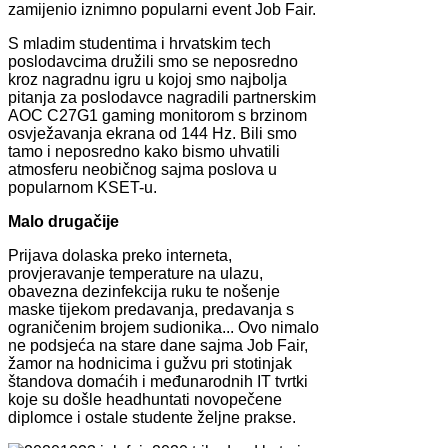
zamijenio iznimno popularni event Job Fair.
S mladim studentima i hrvatskim tech
poslodavcima družili smo se neposredno
kroz nagradnu igru u kojoj smo najbolja
pitanja za poslodavce nagradili partnerskim
AOC C27G1 gaming monitorom s brzinom
osvježavanja ekrana od 144 Hz. Bili smo
tamo i neposredno kako bismo uhvatili
atmosferu neobičnog sajma poslova u
popularnom KSET-u.
Malo drugačije
Prijava dolaska preko interneta,
provjeravanje temperature na ulazu,
obavezna dezinfekcija ruku te nošenje
maske tijekom predavanja, predavanja s
ograničenim brojem sudionika... Ovo nimalo
ne podsjeća na stare dane sajma Job Fair,
žamor na hodnicima i gužvu pri stotinjak
štandova domaćih i međunarodnih IT tvrtki
koje su došle headhuntati novopečene
diplomce i ostale studente željne prakse.