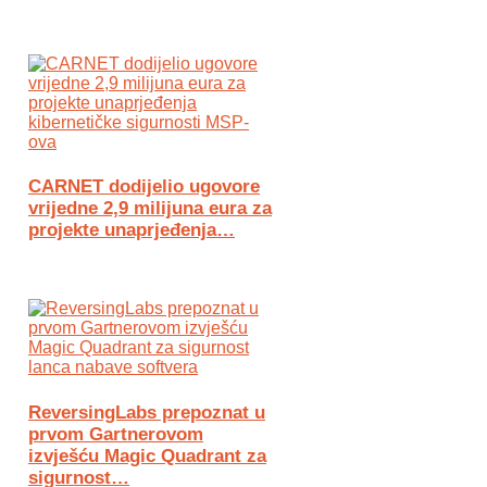
CARNET dodijelio ugovore
vrijedne 2,9 milijuna eura za
projekte unaprjeđenja…
ReversingLabs prepoznat u
prvom Gartnerovom
izvješću Magic Quadrant za
sigurnost…