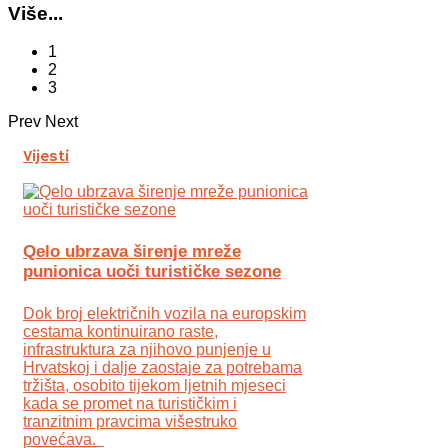
Više...
1
2
3
Prev
Next
Vijesti
Qelo ubrzava širenje mreže
punionica uoči turističke sezone
Dok broj električnih vozila na europskim
cestama kontinuirano raste,
infrastruktura za njihovo punjenje u
Hrvatskoj i dalje zaostaje za potrebama
tržišta, osobito tijekom ljetnih mjeseci
kada se promet na turističkim i
tranzitnim pravcima višestruko
povećava.