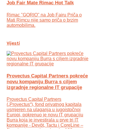
Job Fair Mate Rimac Hot Talk
Rimac "GORIO" na Job Fairu Priča o
Mati Rimcu nije samo priča o brzim
automobilima.
Vijesti
Provectus Capital Partners pokreće
novu kompaniju Burra s ciljem
izgradnje regionalne IT grupacije
Provectus Capital Partners
(„Provectus“), fond privatnog kapitala
usmjeren na ulaganja u jugoistočnoj
Europi, pokrenuo je novu IT grupaciju
Burra koja je investirala u prve tri IT
kompanije - Devōt, Tactu i CoreLine –