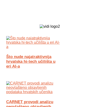
Biz Tech web portal powered by
Što nude najatraktivnija
hrvatska hi-tech učilišta u
eri AI-a
CARNET provodi analizu
neovlašteno objavljenih