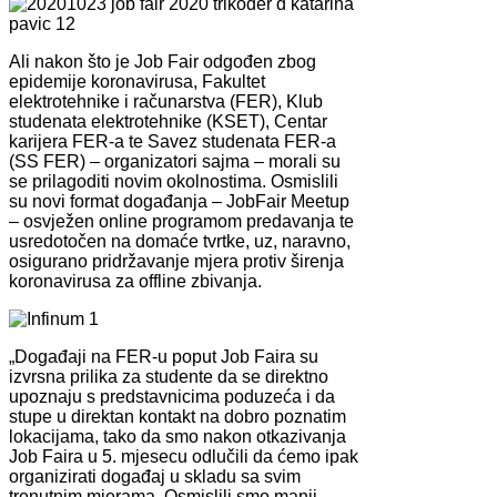
Ali nakon što je Job Fair odgođen zbog
epidemije koronavirusa, Fakultet
elektrotehnike i računarstva (FER), Klub
studenata elektrotehnike (KSET), Centar
karijera FER-a te Savez studenata FER-a
(SS FER) – organizatori sajma – morali su
se prilagoditi novim okolnostima. Osmislili
su novi format događanja – JobFair Meetup
– osvježen online programom predavanja te
usredotočen na domaće tvrtke, uz, naravno,
osigurano pridržavanje mjera protiv širenja
koronavirusa za offline zbivanja.
„Događaji na FER-u poput Job Faira su
izvrsna prilika za studente da se direktno
upoznaju s predstavnicima poduzeća i da
stupe u direktan kontakt na dobro poznatim
lokacijama, tako da smo nakon otkazivanja
Job Faira u 5. mjesecu odlučili da ćemo ipak
organizirati događaj u skladu sa svim
trenutnim mjerama. Osmislili smo manji