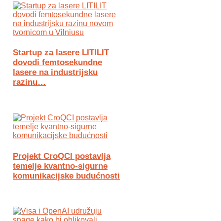
Startup za lasere LITILIT
dovodi femtosekundne
lasere na industrijsku
razinu…
Projekt CroQCI postavlja
temelje kvantno-sigurne
komunikacijske budućnosti