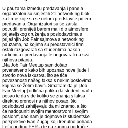
U pauzama između predavanja i panela
organizatori su smjestili 21 networking blok
za firme koje su se netom predstavile putem
predavanja. Organizatori su se zaista
potrudili prenijeti barem mali dio atmosfere
prijateljskog druženja s poslodavcima s
prijašnjih Job Fair sajmova s networking
pauzama, na kojima su predstavnici firmi
ostali razgovarati sa studentima nakon
radionica i predavanja te odgovarati na sva
njihova pitanja.
„Na Job Fair Meetup sam došao
prvenstveno kako bih upoznao nove ljude i
stvorio nova iskustva, što se tiče
povezanosti našeg faksa s nekim poslovima
kojima se želim baviti. Smatram da je [Job
Fair Meetup] odlična prilika da studenti nađu
posao te da vide koliko se znanja s faksa
direktno prenosi na njihov posao, što
poslodavci zahtijevaju da mi znamo, a što
će nadopuniti svojim mentorstvom i svojim
poslom“, dao nam je dojmove iz studentske
perspektive Ivan Žugaj, koji trenutno pohađa
treću godinu FER-a te ga zanima područje