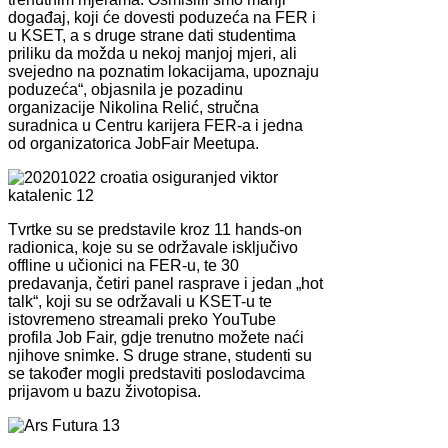
događaj, koji će dovesti poduzeća na FER i
u KSET, a s druge strane dati studentima
priliku da možda u nekoj manjoj mjeri, ali
svejedno na poznatim lokacijama, upoznaju
poduzeća“, objasnila je pozadinu
organizacije Nikolina Relić, stručna
suradnica u Centru karijera FER-a i jedna
od organizatorica JobFair Meetupa.
Tvrtke su se predstavile kroz 11 hands-on
radionica, koje su se održavale isključivo
offline u učionici na FER-u, te 30
predavanja, četiri panel rasprave i jedan „hot
talk“, koji su se održavali u KSET-u te
istovremeno streamali preko YouTube
profila Job Fair, gdje trenutno možete naći
njihove snimke. S druge strane, studenti su
se također mogli predstaviti poslodavcima
prijavom u bazu životopisa.