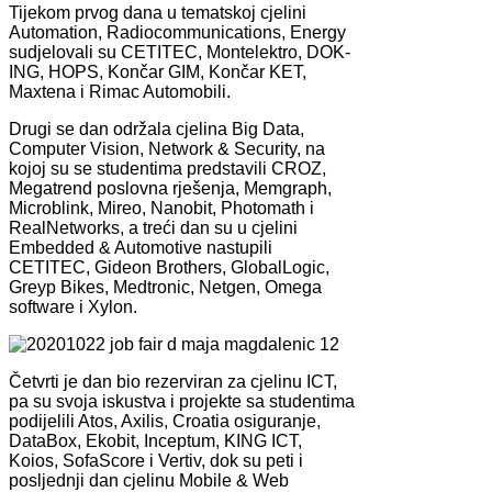
Tijekom prvog dana u tematskoj cjelini
Automation, Radiocommunications, Energy
sudjelovali su CETITEC, Montelektro, DOK-
ING, HOPS, Končar GIM, Končar KET,
Maxtena i Rimac Automobili.
Drugi se dan održala cjelina Big Data,
Computer Vision, Network & Security, na
kojoj su se studentima predstavili CROZ,
Megatrend poslovna rješenja, Memgraph,
Microblink, Mireo, Nanobit, Photomath i
RealNetworks, a treći dan su u cjelini
Embedded & Automotive nastupili
CETITEC, Gideon Brothers, GlobalLogic,
Greyp Bikes, Medtronic, Netgen, Omega
software i Xylon.
Četvrti je dan bio rezerviran za cjelinu ICT,
pa su svoja iskustva i projekte sa studentima
podijelili Atos, Axilis, Croatia osiguranje,
DataBox, Ekobit, Inceptum, KING ICT,
Koios, SofaScore i Vertiv, dok su peti i
posljednji dan cjelinu Mobile & Web