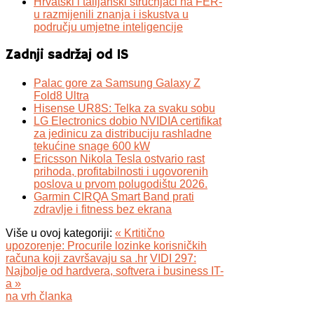
Hrvatski i talijanski stručnjaci na FER-
u razmijenili znanja i iskustva u
području umjetne inteligencije
Zadnji sadržaj od IS
Palac gore za Samsung Galaxy Z
Fold8 Ultra
Hisense UR8S: Telka za svaku sobu
LG Electronics dobio NVIDIA certifikat
za jedinicu za distribuciju rashladne
tekućine snage 600 kW
Ericsson Nikola Tesla ostvario rast
prihoda, profitabilnosti i ugovorenih
poslova u prvom polugodištu 2026.
Garmin CIRQA Smart Band prati
zdravlje i fitness bez ekrana
Više u ovoj kategoriji:
« Krtitično
upozorenje: Procurile lozinke korisničkih
računa koji završavaju sa .hr
VIDI 297:
Najbolje od hardvera, softvera i business IT-
a »
na vrh članka