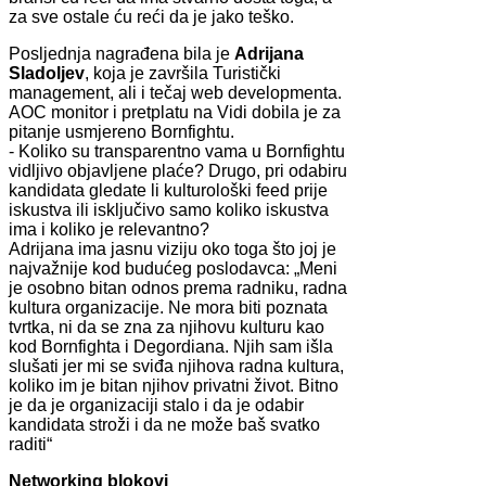
za sve ostale ću reći da je jako teško.
Posljednja nagrađena bila je
Adrijana
Sladoljev
, koja je završila Turistički
management, ali i tečaj web developmenta.
AOC monitor i pretplatu na Vidi dobila je za
pitanje usmjereno Bornfightu.
- Koliko su transparentno vama u Bornfightu
vidljivo objavljene plaće? Drugo, pri odabiru
kandidata gledate li kulturološki feed prije
iskustva ili isključivo samo koliko iskustva
ima i koliko je relevantno?
Adrijana ima jasnu viziju oko toga što joj je
najvažnije kod budućeg poslodavca: „Meni
je osobno bitan odnos prema radniku, radna
kultura organizacije. Ne mora biti poznata
tvrtka, ni da se zna za njihovu kulturu kao
kod Bornfighta i Degordiana. Njih sam išla
slušati jer mi se sviđa njihova radna kultura,
koliko im je bitan njihov privatni život. Bitno
je da je organizaciji stalo i da je odabir
kandidata stroži i da ne može baš svatko
raditi“
Networking blokovi