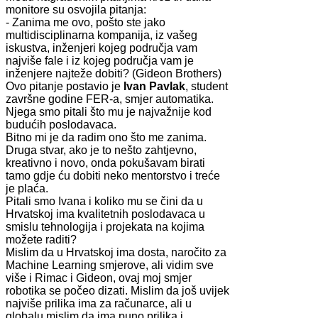
monitore su osvojila pitanja:
- Zanima me ovo, pošto ste jako
multidisciplinarna kompanija, iz vašeg
iskustva, inženjeri kojeg područja vam
najviše fale i iz kojeg područja vam je
inženjere najteže dobiti? (Gideon Brothers)
Ovo pitanje postavio je
Ivan Pavlak
, student
završne godine FER-a, smjer automatika.
Njega smo pitali što mu je najvažnije kod
budućih poslodavaca.
Bitno mi je da radim ono što me zanima.
Druga stvar, ako je to nešto zahtjevno,
kreativno i novo, onda pokušavam birati
tamo gdje ću dobiti neko mentorstvo i treće
je plaća.
Pitali smo Ivana i koliko mu se čini da u
Hrvatskoj ima kvalitetnih poslodavaca u
smislu tehnologija i projekata na kojima
možete raditi?
Mislim da u Hrvatskoj ima dosta, naročito za
Machine Learning smjerove, ali vidim sve
više i Rimac i Gideon, ovaj moj smjer
robotika se počeo dizati. Mislim da još uvijek
najviše prilika ima za računarce, ali u
globalu mislim da ima puno prilika i