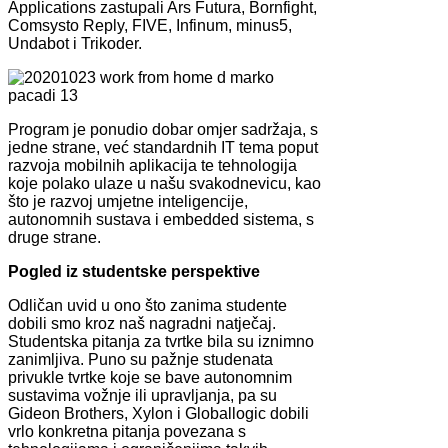
Applications zastupali Ars Futura, Bornfight,
Comsysto Reply, FIVE, Infinum, minus5,
Undabot i Trikoder.
Program je ponudio dobar omjer sadržaja, s
jedne strane, već standardnih IT tema poput
razvoja mobilnih aplikacija te tehnologija
koje polako ulaze u našu svakodnevicu, kao
što je razvoj umjetne inteligencije,
autonomnih sustava i embedded sistema, s
druge strane.
Pogled iz studentske perspektive
Odličan uvid u ono što zanima studente
dobili smo kroz naš nagradni natječaj.
Studentska pitanja za tvrtke bila su iznimno
zanimljiva. Puno su pažnje studenata
privukle tvrtke koje se bave autonomnim
sustavima vožnje ili upravljanja, pa su
Gideon Brothers, Xylon i Globallogic dobili
vrlo konkretna pitanja povezana s