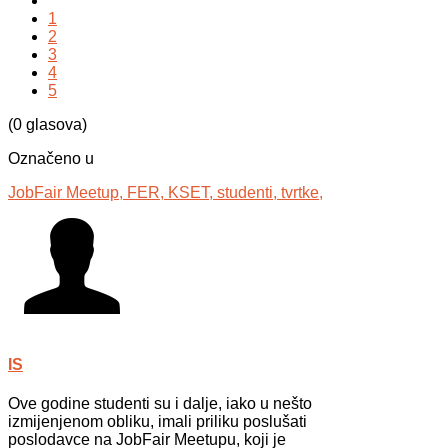
1
2
3
4
5
(0 glasova)
Označeno u
JobFair Meetup,
FER,
KSET,
studenti,
tvrtke,
IS
Ove godine studenti su i dalje, iako u nešto
izmijenjenom obliku, imali priliku poslušati
poslodavce na JobFair Meetupu, koji je