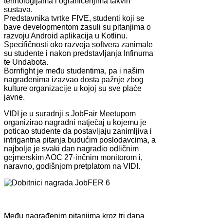
tehnologijama i ograničenjima takvih
sustava.
Predstavnika tvrtke FIVE, studenti koji se
bave developmentom zasuli su pitanjima o
razvoju Android aplikacija u Kotlinu.
Specifičnosti oko razvoja softvera zanimale
su studente i nakon predstavljanja Infinuma
te Undabota.
Bornfight je među studentima, pa i našim
nagrađenima izazvao dosta pažnje zbog
kulture organizacije u kojoj su sve plaće
javne.
VIDI je u suradnji s JobFair Meetupom
organizirao nagradni natječaj u kojemu je
poticao studente da postavljaju zanimljiva i
intrigantna pitanja budućim poslodavcima, a
najbolje je svaki dan nagradio odličnim
gejmerskim AOC 27-inčnim monitorom i,
naravno, godišnjom pretplatom na VIDI.
Među nagrađenim pitanjima kroz tri dana