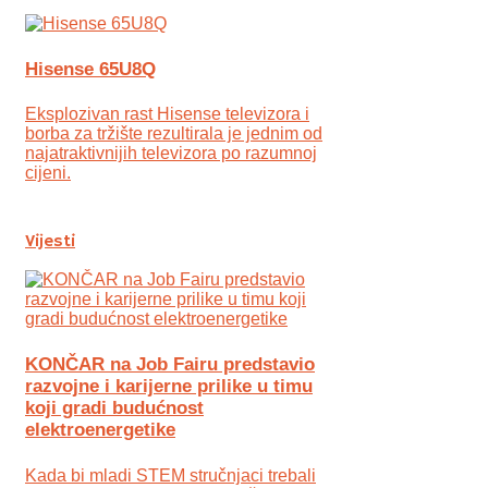
Hisense 65U8Q
Eksplozivan rast Hisense televizora i
borba za tržište rezultirala je jednim od
najatraktivnijih televizora po razumnoj
cijeni.
Vijesti
KONČAR na Job Fairu predstavio
razvojne i karijerne prilike u timu
koji gradi budućnost
elektroenergetike
Kada bi mladi STEM stručnjaci trebali