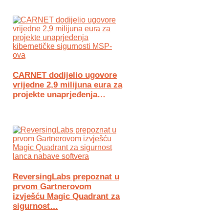
CARNET dodijelio ugovore
vrijedne 2,9 milijuna eura za
projekte unaprjeđenja…
ReversingLabs prepoznat u
prvom Gartnerovom
izvješću Magic Quadrant za
sigurnost…