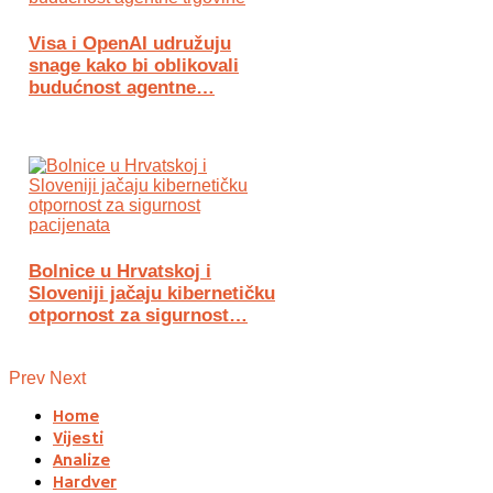
Visa i OpenAI udružuju
snage kako bi oblikovali
budućnost agentne…
Bolnice u Hrvatskoj i
Sloveniji jačaju kibernetičku
otpornost za sigurnost…
Prev
Next
Home
Vijesti
Analize
Hardver