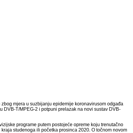
) zbog mjera u suzbijanju epidemije koronavirusom odgađa
stavu DVB-T/MPEG-2 i potpuni prelazak na novi sustav DVB-
elevizijske programe putem postojeće opreme koju trenutačno
je kraja studenoga ili početka prosinca 2020. O točnom novom