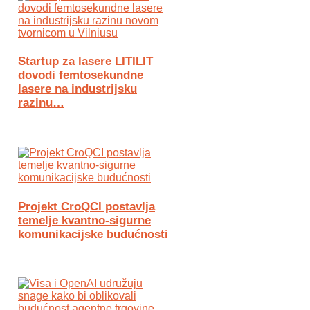
Startup za lasere LITILIT
dovodi femtosekundne
lasere na industrijsku
razinu…
Projekt CroQCI postavlja
temelje kvantno-sigurne
komunikacijske budućnosti