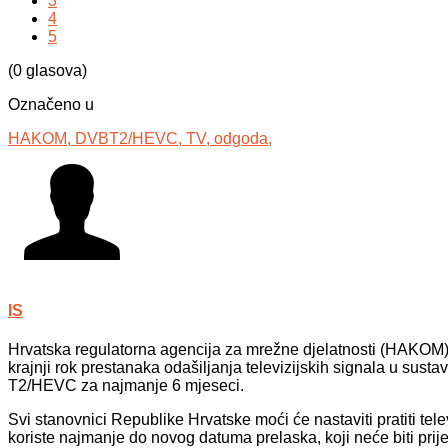
3
4
5
(0 glasova)
Označeno u
HAKOM,
DVBT2/HEVC,
TV,
odgoda,
IS
Hrvatska regulatorna agencija za mrežne djelatnosti (HAKOM
krajnji rok prestanaka odašiljanja televizijskih signala u su
T2/HEVC za najmanje 6 mjeseci.
Svi stanovnici Republike Hrvatske moći će nastaviti pratiti t
koriste najmanje do novog datuma prelaska, koji neće biti pri