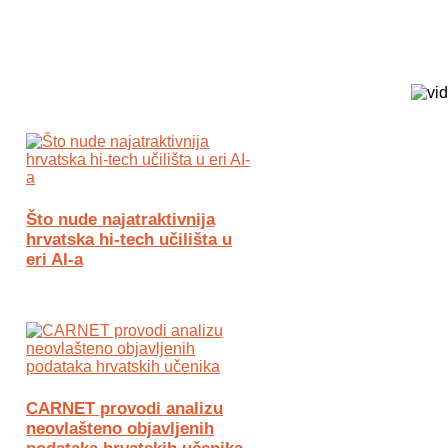
Biz Tech web portal powered by
Što nude najatraktivnija
hrvatska hi-tech učilišta u
eri AI-a
CARNET provodi analizu
neovlašteno objavljenih