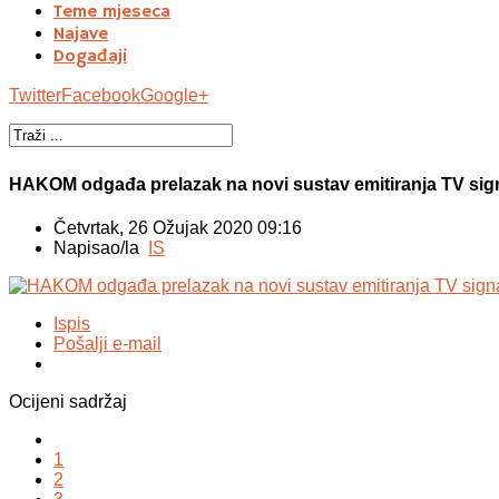
Teme mjeseca
Najave
Događaji
Twitter
Facebook
Google+
HAKOM odgađa prelazak na novi sustav emitiranja TV s
Četvrtak, 26 Ožujak 2020 09:16
Napisao/la
IS
Ispis
Pošalji e-mail
Ocijeni sadržaj
1
2