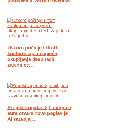
podataka hrvatskih učenika
Uskoro počinje Liftoff
konferencija i najveće
okupljanje deep tech
zajednice…
Projekt vrijedan 2,5 milijuna
eura otvara novo poglavlje
AI razvoja…