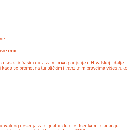
 sezone
 raste, infrastruktura za njihovo punjenje u Hrvatskoj i dalje
i kada se promet na turističkim i tranzitnim pravcima višestruko
hvatnog rješenja za digitalni identitet Identyum, ojаčao je