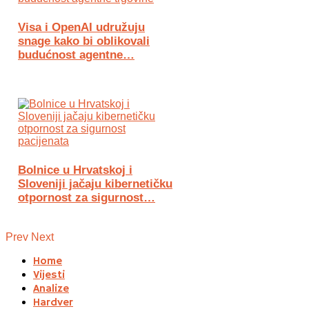
Visa i OpenAI udružuju
snage kako bi oblikovali
budućnost agentne…
Bolnice u Hrvatskoj i
Sloveniji jačaju kibernetičku
otpornost za sigurnost…
Prev
Next
Home
Vijesti
Analize
Hardver