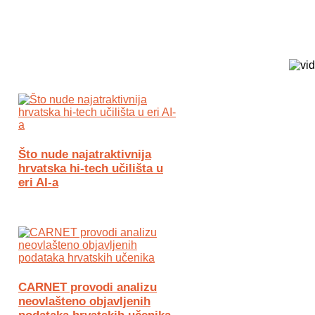
Biz Tech web portal powered by
Što nude najatraktivnija
hrvatska hi-tech učilišta u
eri AI-a
CARNET provodi analizu
neovlašteno objavljenih