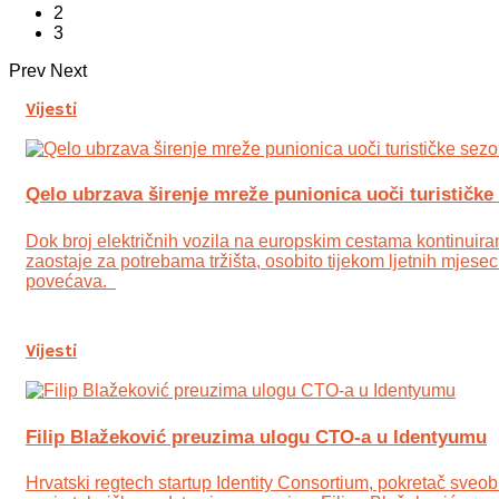
2
3
Prev
Next
Vijesti
Qelo ubrzava širenje mreže punionica uoči turističke
Dok broj električnih vozila na europskim cestama kontinuirano
zaostaje za potrebama tržišta, osobito tijekom ljetnih mjesec
povećava.
Vijesti
Filip Blažeković preuzima ulogu CTO-a u Identyumu
Hrvatski regtech startup Identity Consortium, pokretač sveobu