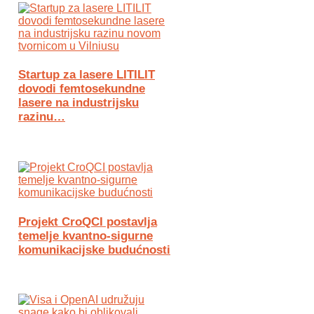
Startup za lasere LITILIT
dovodi femtosekundne
lasere na industrijsku
razinu…
Projekt CroQCI postavlja
temelje kvantno-sigurne
komunikacijske budućnosti