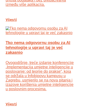
unosa podataka i bez prebacivanja
između više aplikacija.
Vijesti
Tko nema odgovornu osobu za AI
tehnologije u upravi taj je već
zakasnio
Ovogodišnje, treće izdanje konferencije
„Implementacija umjetne inteligencije u
poslovanje: od teorije do prakse“, koja
se održala u Infobipovu kampusu u
Zagrebu, usmjerilo se na nova pitanja i
izazove korištenja umjetne inteligencije
u poslovnim procesima.
Vijesti