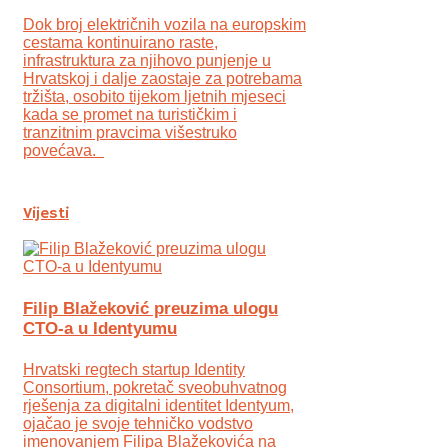
Dok broj električnih vozila na europskim
cestama kontinuirano raste,
infrastruktura za njihovo punjenje u
Hrvatskoj i dalje zaostaje za potrebama
tržišta, osobito tijekom ljetnih mjeseci
kada se promet na turističkim i
tranzitnim pravcima višestruko
povećava.
Vijesti
Filip Blažeković preuzima ulogu
CTO-a u Identyumu
Hrvatski regtech startup Identity
Consortium, pokretač sveobuhvatnog
rješenja za digitalni identitet Identyum,
ojаčao je svoje tehničko vodstvo
imenovanjem Filipa Blažekovića na