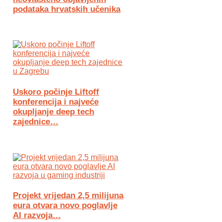
podataka hrvatskih učenika
Uskoro počinje Liftoff
konferencija i najveće
okupljanje deep tech
zajednice…
Projekt vrijedan 2,5 milijuna
eura otvara novo poglavlje
AI razvoja…