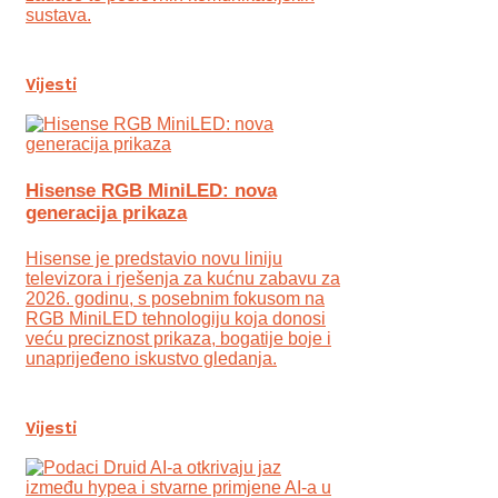
sustava.
Vijesti
Hisense RGB MiniLED: nova
generacija prikaza
Hisense je predstavio novu liniju
televizora i rješenja za kućnu zabavu za
2026. godinu, s posebnim fokusom na
RGB MiniLED tehnologiju koja donosi
veću preciznost prikaza, bogatije boje i
unaprijeđeno iskustvo gledanja.
Vijesti