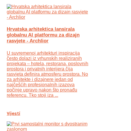
Hrvatska arhitektica lansirala
globalnu AI platformu za dizajn
rasvjete - Archlior
U suvremenoj arhitekturi inspiracija
često dolazi iz vrhunskih realiziranih
projekata – hotela, restorana, poslovnih
prostora i privatnih interijera čija
rasvjeta definira atmosferu prostora. No
za arhitekte i dizajnere jedan od
najčešćih profesionalnih izazova
počinje upravo nakon što pronađu
referencu. Tko stoji iza ...
Vijesti