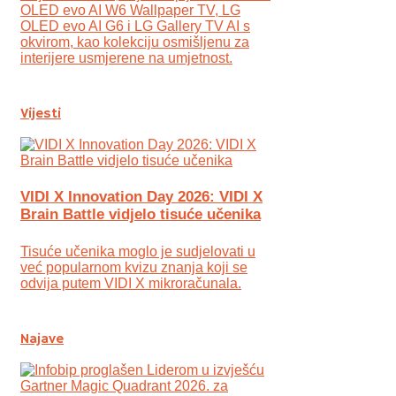
OLED evo AI W6 Wallpaper TV, LG
OLED evo AI G6 i LG Gallery TV AI s
okvirom, kao kolekciju osmišljenu za
interijere usmjerene na umjetnost.
Vijesti
VIDI X Innovation Day 2026: VIDI X
Brain Battle vidjelo tisuće učenika
Tisuće učenika moglo je sudjelovati u
već popularnom kvizu znanja koji se
odvija putem VIDI X mikroračunala.
Najave