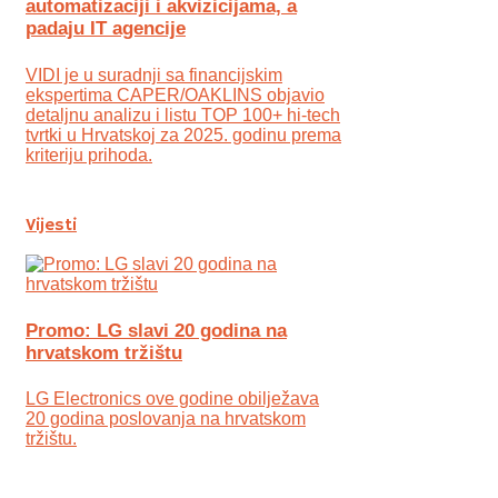
automatizaciji i akvizicijama, a
padaju IT agencije
VIDI je u suradnji sa financijskim
ekspertima CAPER/OAKLINS objavio
detaljnu analizu i listu TOP 100+ hi-tech
tvrtki u Hrvatskoj za 2025. godinu prema
kriteriju prihoda.
Vijesti
Promo: LG slavi 20 godina na
hrvatskom tržištu
LG Electronics ove godine obilježava
20 godina poslovanja na hrvatskom
tržištu.