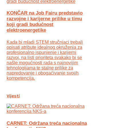
KONČAR na Job Fairu predstavio
razvojne i karijerne prilike u timu
koji gradi budućnost
elektroenergetike
Kada bi mladi STEM stručnjaci trebali
opisati atribute idealnog okruženja za
profesionalno ispunjenje i karijerni
razvoj, na listi prioriteta svakako bi se
našle mogućnosti rada s najnovijim
tehnologijama te stalne prilike za
napredovanje i obogaćivanje svojih
kompetencija.
Vijesti
CARNET: Održana treća nacionalna