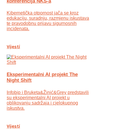
konferencija NKS-a
Kibernetička otpornost jača se kroz
edukaciju, suradnju, razmjenu iskustava
te pravodobnu prijavu sigurnosnih
incidenata.
Vijesti
Eksperimentalni AI projekt The
Night Shift
Infobip i Bruketa&Žinić&Grey predstavili
su eksperimentalni AI projekt u
oblikovanju sadržaja i cjelokupnog
iskustva.
Vijesti