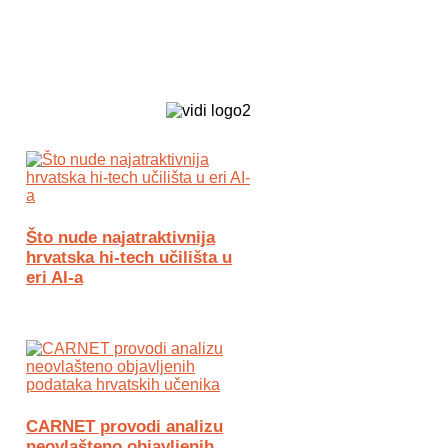
Biz Tech web portal powered by
Što nude najatraktivnija
hrvatska hi-tech učilišta u
eri AI-a
CARNET provodi analizu
neovlašteno objavljenih