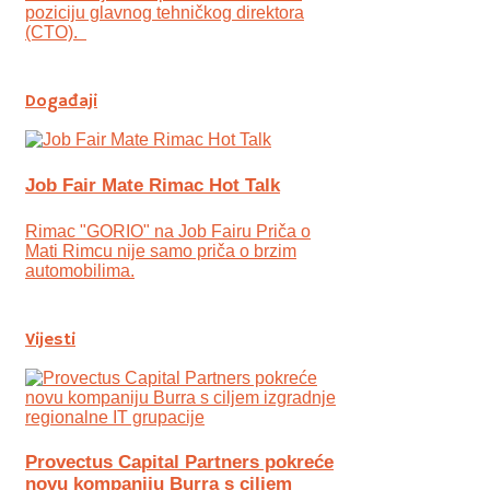
poziciju glavnog tehničkog direktora
(CTO).
Događaji
Job Fair Mate Rimac Hot Talk
Rimac "GORIO" na Job Fairu Priča o
Mati Rimcu nije samo priča o brzim
automobilima.
Vijesti
Provectus Capital Partners pokreće
novu kompaniju Burra s ciljem