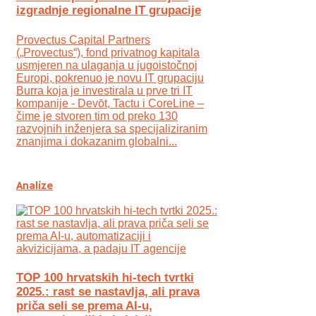
izgradnje regionalne IT grupacije
Provectus Capital Partners
(„Provectus“), fond privatnog kapitala
usmjeren na ulaganja u jugoistočnoj
Europi, pokrenuo je novu IT grupaciju
Burra koja je investirala u prve tri IT
kompanije - Devōt, Tactu i CoreLine –
čime je stvoren tim od preko 130
razvojnih inženjera sa specijaliziranim
znanjima i dokazanim globalni...
Analize
TOP 100 hrvatskih hi-tech tvrtki
2025.: rast se nastavlja, ali prava
priča seli se prema AI-u,