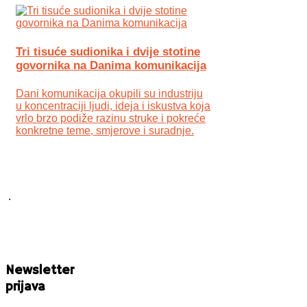
Tri tisuće sudionika i dvije stotine
govornika na Danima komunikacija
Dani komunikacija okupili su industriju
u koncentraciji ljudi, ideja i iskustva koja
vrlo brzo podiže razinu struke i pokreće
konkretne teme, smjerove i suradnje.
.
Newsletter
prijava