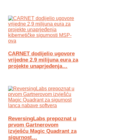
CARNET dodijelio ugovore
vrijedne 2,9 milijuna eura za
projekte unaprjeđenja…
ReversingLabs prepoznat u
prvom Gartnerovom
izvješću Magic Quadrant za
sigurnost…