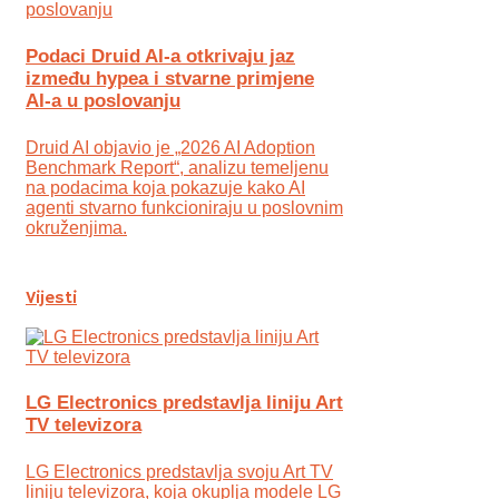
Podaci Druid AI-a otkrivaju jaz
između hypea i stvarne primjene
AI-a u poslovanju
Druid AI objavio je „2026 AI Adoption
Benchmark Report“, analizu temeljenu
na podacima koja pokazuje kako AI
agenti stvarno funkcioniraju u poslovnim
okruženjima.
Vijesti
LG Electronics predstavlja liniju Art
TV televizora
LG Electronics predstavlja svoju Art TV
liniju televizora, koja okuplja modele LG