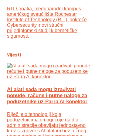
RIT Croatia, međunarodni kampus
američkog sveučilišta Rochester
Institute of Technology (RIT), pokreće
Cybersecurity, novi stručni
prijediplomski studij kibernetičke
sigurnosti.
Vijesti
AI alati sada mogu izrađivati
ponude, račune i putne naloge za
poduzetnike uz Parra AI konektor
Riječ je o tehnologiji koja
poduzetnicima omogućuje da dio
administracije obavljaju jednostavno
kroz razgovor s AI alatom bez ručnog