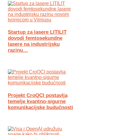
Startup za lasere LITILIT
dovodi femtosekundne
lasere na industrijsku
razinu…
Projekt CroQCI postavlja
temelje kvantno-sigurne
komunikacijske budućnosti