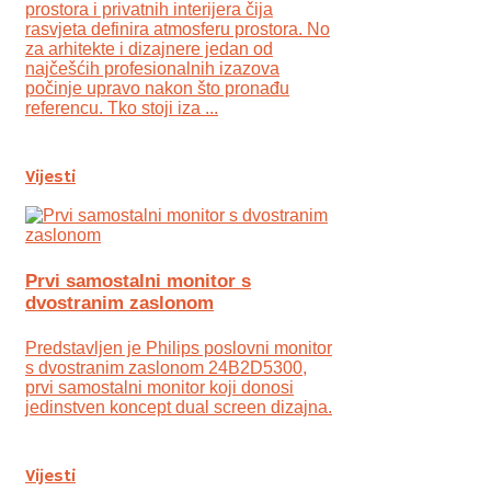
prostora i privatnih interijera čija
rasvjeta definira atmosferu prostora. No
za arhitekte i dizajnere jedan od
najčešćih profesionalnih izazova
počinje upravo nakon što pronađu
referencu. Tko stoji iza ...
Vijesti
Prvi samostalni monitor s
dvostranim zaslonom
Predstavljen je Philips poslovni monitor
s dvostranim zaslonom 24B2D5300,
prvi samostalni monitor koji donosi
jedinstven koncept dual screen dizajna.
Vijesti