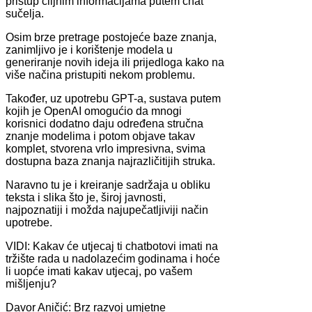
pristup ciljnim informacijama putem chat
sučelja.
Osim brze pretrage postojeće baze znanja,
zanimljivo je i korištenje modela u
generiranje novih ideja ili prijedloga kako na
više načina pristupiti nekom problemu.
Također, uz upotrebu GPT-a, sustava putem
kojih je OpenAI omogućio da mnogi
korisnici dodatno daju određena stručna
znanje modelima i potom objave takav
komplet, stvorena vrlo impresivna, svima
dostupna baza znanja najrazličitijih struka.
Naravno tu je i kreiranje sadržaja u obliku
teksta i slika što je, široj javnosti,
najpoznatiji i možda najupečatljiviji način
upotrebe.
VIDI: Kakav će utjecaj ti chatbotovi imati na
tržište rada u nadolazećim godinama i hoće
li uopće imati kakav utjecaj, po vašem
mišljenju?
Davor Aničić: Brz razvoj umjetne