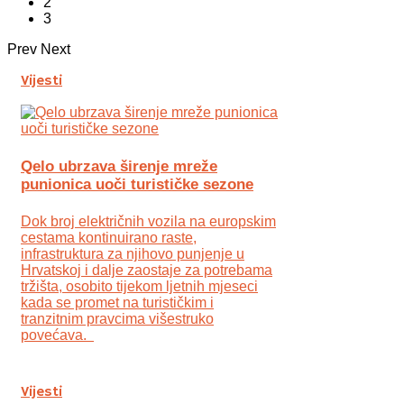
2
3
Prev
Next
Vijesti
Qelo ubrzava širenje mreže
punionica uoči turističke sezone
Dok broj električnih vozila na europskim
cestama kontinuirano raste,
infrastruktura za njihovo punjenje u
Hrvatskoj i dalje zaostaje za potrebama
tržišta, osobito tijekom ljetnih mjeseci
kada se promet na turističkim i
tranzitnim pravcima višestruko
povećava.
Vijesti