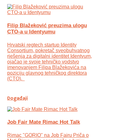
Filip Blažeković preuzima ulogu
CTO-a u Identyumu
Hrvatski regtech startup Identity
Consortium, pokretač sveobuhvatnog
rješenja za digitalni identitet Identyum,
ojаčao je svoje tehničko vodstvo
imenovanjem Filipa Blažekovića na
poziciju glavnog tehničkog direktora
(CTO).
Događaji
Job Fair Mate Rimac Hot Talk
Rimac "GORIO" na Job Fairu Priča o