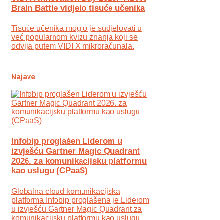
Brain Battle vidjelo tisuće učenika
Tisuće učenika moglo je sudjelovati u
već popularnom kvizu znanja koji se
odvija putem VIDI X mikroračunala.
Najave
Infobip proglašen Liderom u
izvješću Gartner Magic Quadrant
2026. za komunikacijsku platformu
kao uslugu (CPaaS)
Globalna cloud komunikacijska
platforma Infobip proglašena je Liderom
u izvješću Gartner Magic Quadrant za
komunikacijsku platformu kao uslugu