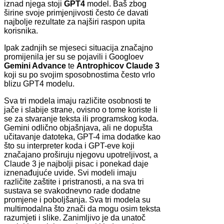
iznad njega stoji
GPT4
model. Baš zbog
širine svoje primjenjivosti često će davati
najbolje rezultate za najširi raspon upita
korisnika.
Ipak zadnjih se mjeseci situacija značajno
promijenila jer su se pojavili i Googloev
Gemini Advance
te
Antrophicov Claude 3
koji su po svojim sposobnostima često vrlo
blizu GPT4 modelu.
Sva tri modela imaju različite osobnosti te
jače i slabije strane, ovisno o tome koriste li
se za stvaranje teksta ili programskog koda.
Gemini odlično objašnjava, ali ne dopušta
učitavanje datoteka, GPT-4 ima dodatke kao
što su interpreter koda i GPT-eve koji
značajano proširuju njegovu upotreljivost, a
Claude 3 je najbolji pisac i ponekad daje
iznenađujuće uvide. Svi modeli imaju
različite zaštite i pristranosti, a na sva tri
sustava se svakodnevno rade dodatne
promjene i poboljšanja. Sva tri modela su
multimodalna što znači da mogu osim teksta
razumjeti i slike. Zanimljivo je da unatoč