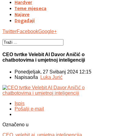
Hardver
Teme mjeseca
Najave
Događaji
Twitter
Facebook
Google+
CEO tvrtke Velebit AI Davor Aničić o
chatbotovima i umjetnoj inteligenciji
Ponedjeljak, 27 Svibanj 2024 12:15
Napisao/la
Luka Jurić
Ispis
Pošalji e-mail
Označeno u
CEO,
velebit ai,
umjetna inteligencija,