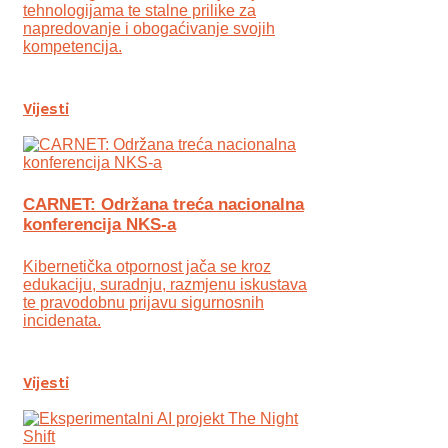
tehnologijama te stalne prilike za
napredovanje i obogaćivanje svojih
kompetencija.
Vijesti
CARNET: Održana treća nacionalna
konferencija NKS-a
Kibernetička otpornost jača se kroz
edukaciju, suradnju, razmjenu iskustava
te pravodobnu prijavu sigurnosnih
incidenata.
Vijesti