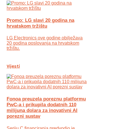
Promo: LG slavi 20 godina na
hrvatskom tržištu
LG Electronics ove godine obilježava
20 godina poslovanja na hrvatskom
tržištu.
Vijesti
Fonoa preuzela poreznu platformu
PwC-a i prikupila dodatnih 110
milijuna dolara za inovativni AI
porezni sustav
Seriju C financiranja predvodio je