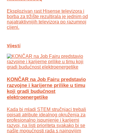
Eksplozivan rast Hisense televizora i
borba za tržište rezultirala je jednim od
najatraktivnijih televizora po razumnoj
cijeni.
Vijesti
KONČAR na Job Fairu predstavio
razvojne i karijerne prilike u timu
koji gradi budućnost
elektroenergetike
Kada bi mladi STEM stručnjaci trebali
opisati atribute idealnog okruženja za
profesionalno ispunjenje i karijerni
razvoj, na listi prioriteta svakako bi se
našle mogućnosti rada s najnovijim