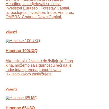
Headline, a sudjelovali su i novi
investitori Eurazeo i Forestay Capital,
uz postojeće investitore Index Ventures,
OMERS, Coatue i Dawn Capital.
Vijesti
Hisense 100UXQ
Ako istinski uživate u doživljaju kućnog
kina, možemo sa sigurnošću reći da je
industrija spremna ponuditi vam
iskustvo kakvo zaslužujete.
Vijesti
Hisense 65U8Q