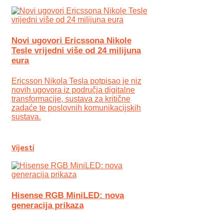
Novi ugovori Ericssona Nikole
Tesle vrijedni više od 24 milijuna
eura
Ericsson Nikola Tesla potpisao je niz
novih ugovora iz područja digitalne
transformacije, sustava za kritične
zadaće te poslovnih komunikacijskih
sustava.
Vijesti
Hisense RGB MiniLED: nova
generacija prikaza