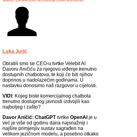
Luka Jurić
Obratili smo se CEO-u tvrtke Velebit AI
Davoru Aničiću za njegovo viđenje trenutno
dostupnih chatbotova, te koji će biti njihov
doprinos u nadolazećim godinama. U
nastavku donosimo naš razgovor u cijelosti.
VIDI:
Kojeg biste komercijalnog chatbota
trenutno dostupnog javnosti izdvojili kao
najboljeg i zašto?
Davor Aničić:
ChatGPT
tvrtke
OpenAI
je u
već je više od godinu dana najsnažniji i
najšire primjenjiv sustav sagrađen na
velikom jezičnom modelu, a posebno otkako