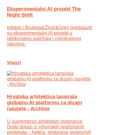
Eksperimentalni AI projekt The
Night Shift
Infobip i Bruketa&Žinić&Grey predstavili
su eksperimentalni AI projekt u
oblikovanju sadržaja i cjelokupnog
iskustva.
Vijesti
Hrvatska arhitektica lansirala
globalnu AI platformu za dizajn
rasvjete - Archlior
U suvremenoj arhitekturi inspiracija
često dolazi iz vrhunskih realiziranih
projekata – hotela, restorana, poslovnih