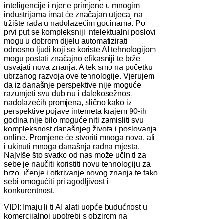
inteligencije i njene primjene u mnogim
industrijama imat će značajan utjecaj na
tržište rada u nadolazećim godinama. Po
prvi put se kompleksniji intelektualni poslovi
mogu u dobrom dijelu automatizirati
odnosno ljudi koji se koriste AI tehnologijom
mogu postati značajno efikasniji te brže
usvajati nova znanja. A tek smo na početku
ubrzanog razvoja ove tehnologije. Vjerujem
da iz današnje perspektive nije moguće
razumjeti svu dubinu i dalekosežnost
nadolazećih promjena, slično kako iz
perspektive pojave interneta krajem 90-ih
godina nije bilo moguće niti zamisliti svu
kompleksnost današnjeg života i poslovanja
online. Promjene će stvoriti mnoga nova, ali
i ukinuti mnoga današnja radna mjesta.
Najviše što svatko od nas može učiniti za
sebe je naučiti koristiti novu tehnologiju za
brzo učenje i otkrivanje novog znanja te tako
sebi omogućiti prilagodljivost i
konkurentnost.
VIDI: Imaju li ti AI alati uopće budućnost u
komercijalnoj upotrebi s obzirom na