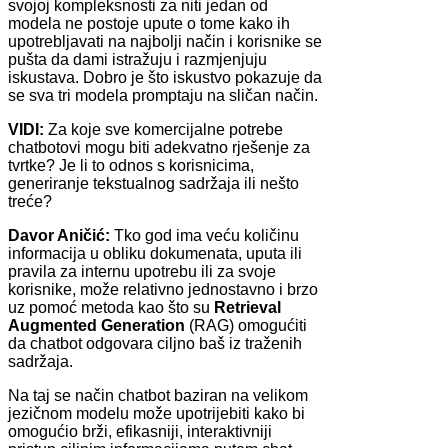
svojoj kompleksnosti za niti jedan od
modela ne postoje upute o tome kako ih
upotrebljavati na najbolji način i korisnike se
pušta da dami istražuju i razmjenjuju
iskustava. Dobro je što iskustvo pokazuje da
se sva tri modela promptaju na sličan način.
VIDI:
Za koje sve komercijalne potrebe
chatbotovi mogu biti adekvatno rješenje za
tvrtke? Je li to odnos s korisnicima,
generiranje tekstualnog sadržaja ili nešto
treće?
Davor Aničić:
Tko god ima veću količinu
informacija u obliku dokumenata, uputa ili
pravila za internu upotrebu ili za svoje
korisnike, može relativno jednostavno i brzo
uz pomoć metoda kao što su
Retrieval
Augmented Generation
(RAG) omogućiti
da chatbot odgovara ciljno baš iz traženih
sadržaja.
Na taj se način chatbot baziran na velikom
jezičnom modelu može upotrijebiti kako bi
omogućio brži, efikasniji, interaktivniji