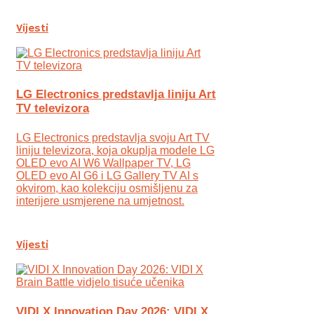
Vijesti
LG Electronics predstavlja liniju Art
TV televizora
LG Electronics predstavlja svoju Art TV
liniju televizora, koja okuplja modele LG
OLED evo AI W6 Wallpaper TV, LG
OLED evo AI G6 i LG Gallery TV AI s
okvirom, kao kolekciju osmišljenu za
interijere usmjerene na umjetnost.
Vijesti
VIDI X Innovation Day 2026: VIDI X