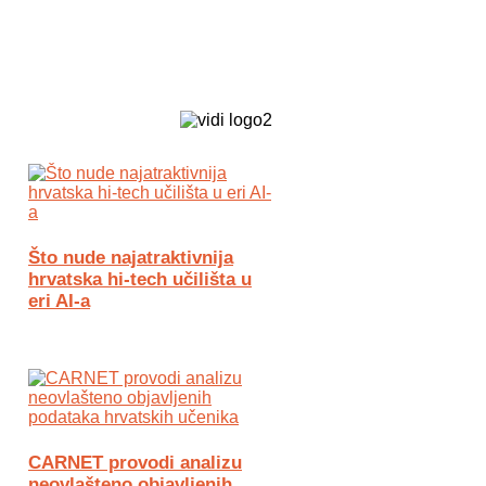
Biz Tech web portal powered by
Što nude najatraktivnija
hrvatska hi-tech učilišta u
eri AI-a
CARNET provodi analizu
neovlašteno objavljenih