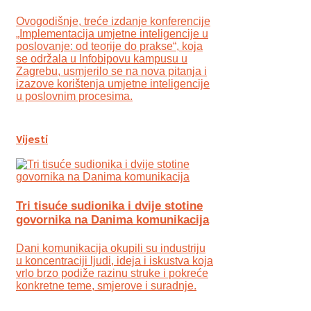
Ovogodišnje, treće izdanje konferencije
„Implementacija umjetne inteligencije u
poslovanje: od teorije do prakse“, koja
se održala u Infobipovu kampusu u
Zagrebu, usmjerilo se na nova pitanja i
izazove korištenja umjetne inteligencije
u poslovnim procesima.
Vijesti
Tri tisuće sudionika i dvije stotine
govornika na Danima komunikacija
Dani komunikacija okupili su industriju
u koncentraciji ljudi, ideja i iskustva koja
vrlo brzo podiže razinu struke i pokreće
konkretne teme, smjerove i suradnje.