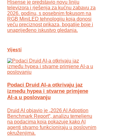
Hisense je predstavio novu liniju
televizora i rješenja za kućnu zabavu za
2026. godinu, s posebnim fokusom na
RGB MiniLED tehnologiju koja donosi
veću preciznost prikaza, bogatije boje i
unaprijeđeno iskustvo gledanja.
Vijesti
Podaci Druid AI-a otkrivaju jaz
između hypea i stvarne primjene
AI-a u poslovanju
Druid AI objavio je „2026 AI Adoption
Benchmark Report“, analizu temeljenu
na podacima koja pokazuje kako AI
agenti stvarno funkcioniraju u poslovnim
okruženjima.