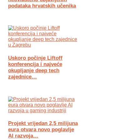
podataka hrvatskih učenika
Uskoro počinje Liftoff
konferencija i najveće
okupljanje deep tech
zajednice…
Projekt vrijedan 2,5 milijuna
eura otvara novo poglavlje
AI razvoja…