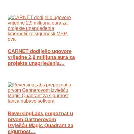
CARNET dodijelio ugovore
vrijedne 2,9 milijuna eura za
projekte unaprjeđenja…
ReversingLabs prepoznat u
prvom Gartnerovom
izvješću Magic Quadrant za
sigurnost…