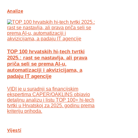
Analize
TOP 100 hrvatskih hi-tech tvrtki
2025.: rast se nastavlja, ali prava
priča seli se prema AI-u,
automatizaciji i akvizicijama, a
padaju IT agencije
VIDI je u suradnji sa financijskim
ekspertima CAPER/OAKLINS objavio
detaljnu analizu i listu TOP 100+ hi-tech
tvrtki u Hrvatskoj za 2025. godinu prema
kriteriju prihoda.
Vijesti