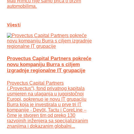
Mati Rimcu nije samo priča o brzim
automobilima.
Vijesti
Provectus Capital Partners pokreće
novu kompaniju Burra s ciljem
izgradnje regionalne IT grupacije
Provectus Capital Partners
(„Provectus“), fond privatnog kapitala
usmjeren na ulaganja u jugoistočnoj
Europi, pokrenuo je novu IT grupaciju
Burra koja je investirala u prve tri IT
kompanije - Devōt, Tactu i CoreLine –
čime je stvoren tim od preko 130
razvojnih inženjera sa specijaliziranim
znanjima i dokazanim globalni...