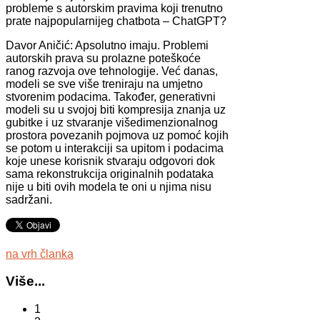
probleme s autorskim pravima koji trenutno
prate najpopularnijeg chatbota – ChatGPT?
Davor Aničić: Apsolutno imaju. Problemi
autorskih prava su prolazne poteškoće
ranog razvoja ove tehnologije. Već danas,
modeli se sve više treniraju na umjetno
stvorenim podacima. Također, generativni
modeli su u svojoj biti kompresija znanja uz
gubitke i uz stvaranje višedimenzionalnog
prostora povezanih pojmova uz pomoć kojih
se potom u interakciji sa upitom i podacima
koje unese korisnik stvaraju odgovori dok
sama rekonstrukcija originalnih podataka
nije u biti ovih modela te oni u njima nisu
sadržani.
na vrh članka
Više...
1