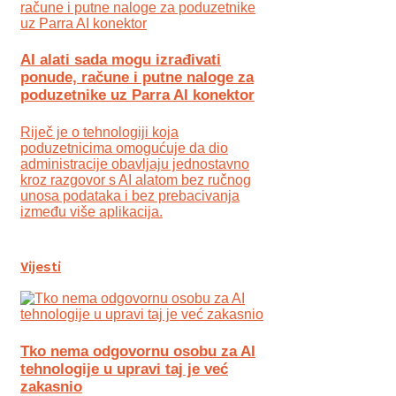
AI alati sada mogu izrađivati
ponude, račune i putne naloge za
poduzetnike uz Parra AI konektor
Riječ je o tehnologiji koja
poduzetnicima omogućuje da dio
administracije obavljaju jednostavno
kroz razgovor s AI alatom bez ručnog
unosa podataka i bez prebacivanja
između više aplikacija.
Vijesti
Tko nema odgovornu osobu za AI
tehnologije u upravi taj je već
zakasnio