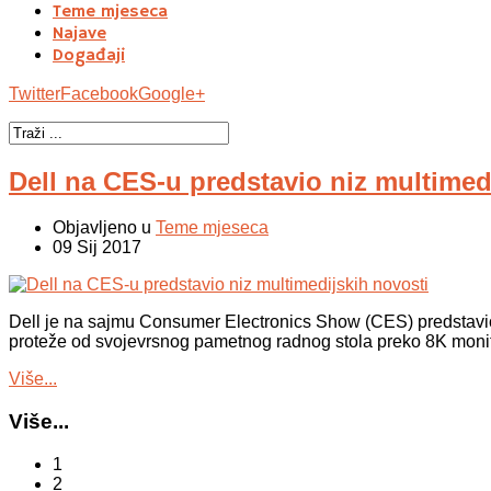
Teme mjeseca
Najave
Događaji
Twitter
Facebook
Google+
Dell na CES-u predstavio niz multimed
Objavljeno u
Teme mjeseca
09 Sij 2017
Dell je na sajmu Consumer Electronics Show (CES) predstavio s
proteže od svojevrsnog pametnog radnog stola preko 8K monito
Više...
Više...
1
2