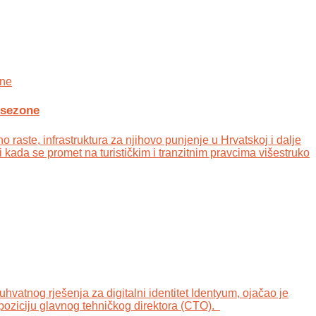
 sezone
 raste, infrastruktura za njihovo punjenje u Hrvatskoj i dalje
i kada se promet na turističkim i tranzitnim pravcima višestruko
hvatnog rješenja za digitalni identitet Identyum, ojаčao je
poziciju glavnog tehničkog direktora (CTO).