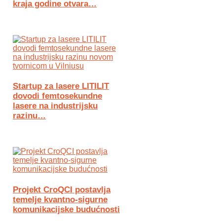
kraja godine otvara…
Startup za lasere LITILIT
dovodi femtosekundne
lasere na industrijsku
razinu…
Projekt CroQCI postavlja
temelje kvantno-sigurne
komunikacijske budućnosti