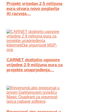
Projekt vrijedan 2,5 milijuna
eura otvara novo poglavlje
AI razvoja…
CARNET dodijelio ugovore
vrijedne 2,9 milijuna eura za
projekte unaprjeđenja…
ReversingLabs prepoznat u