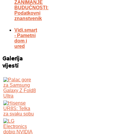
ZANIMANJE
BUDUĆNOSTI:
Podatkovni
znanstvenik
Vidi.smart
- Pametni
dom i
ured
Galerija
vijesti