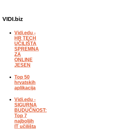
VIDI.biz
Vidi.edu -
HR TECH
UČILIŠTA
SPREMNA
ZA
ONLINE
JESEN
Top 50
hrvatskih
aplikacija
Vidi.edu -
SIGURNA
BUDUĆNOST:
Top 7
najboljih
IT učilišta