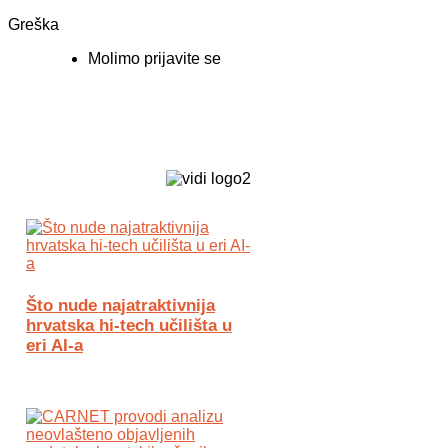
Greška
Molimo prijavite se
Biz Tech web portal powered by
Što nude najatraktivnija
hrvatska hi-tech učilišta u
eri AI-a