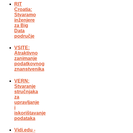
RIT
Croatia:
Stvaramo
inženjere
za Big
Data
područje
VSITE:
Atraktivno
zanimanje
podatkovnog
znanstvenika
VERN:
Stvaranje
stručnjaka
za
upravljanje
i
iskorištavanje
podataka
Vidi.edu -