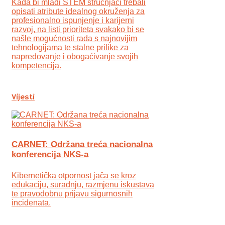
Kada bi mladi STEM stručnjaci trebali
opisati atribute idealnog okruženja za
profesionalno ispunjenje i karijerni
razvoj, na listi prioriteta svakako bi se
našle mogućnosti rada s najnovijim
tehnologijama te stalne prilike za
napredovanje i obogaćivanje svojih
kompetencija.
Vijesti
CARNET: Održana treća nacionalna
konferencija NKS-a
Kibernetička otpornost jača se kroz
edukaciju, suradnju, razmjenu iskustava
te pravodobnu prijavu sigurnosnih
incidenata.