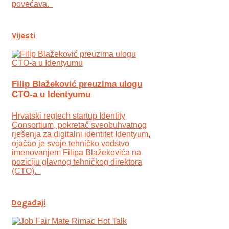
povećava.
Vijesti
Filip Blažeković preuzima ulogu
CTO-a u Identyumu
Hrvatski regtech startup Identity
Consortium, pokretač sveobuhvatnog
rješenja za digitalni identitet Identyum,
ojаčao je svoje tehničko vodstvo
imenovanjem Filipa Blažekovića na
poziciju glavnog tehničkog direktora
(CTO).
Događaji