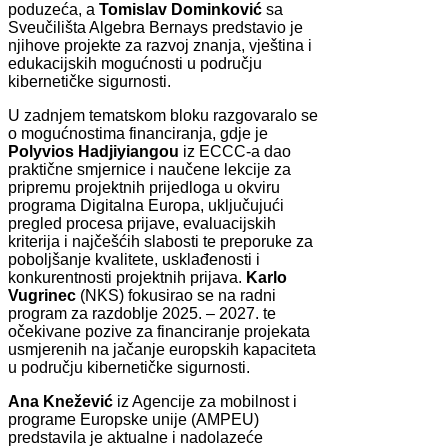
poduzeća, a
Tomislav Dominković
sa
Sveučilišta Algebra Bernays predstavio je
njihove projekte za razvoj znanja, vještina i
edukacijskih mogućnosti u području
kibernetičke sigurnosti.
U zadnjem tematskom bloku razgovaralo se
o mogućnostima financiranja, gdje je
Polyvios Hadjiyiangou
iz ECCC-a dao
praktične smjernice i naučene lekcije za
pripremu projektnih prijedloga u okviru
programa Digitalna Europa, uključujući
pregled procesa prijave, evaluacijskih
kriterija i najčešćih slabosti te preporuke za
poboljšanje kvalitete, usklađenosti i
konkurentnosti projektnih prijava.
Karlo
Vugrinec
(NKS) fokusirao se na radni
program za razdoblje 2025. – 2027. te
očekivane pozive za financiranje projekata
usmjerenih na jačanje europskih kapaciteta
u području kibernetičke sigurnosti.
Ana Knežević
iz Agencije za mobilnost i
programe Europske unije (AMPEU)
predstavila je aktualne i nadolazeće