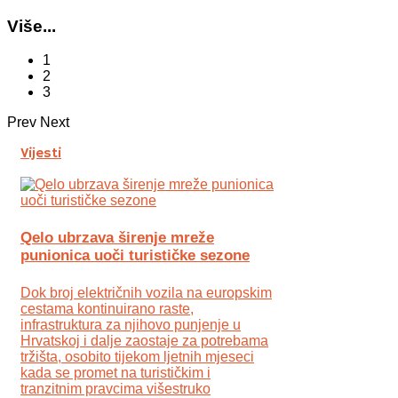
Više...
1
2
3
Prev
Next
Vijesti
Qelo ubrzava širenje mreže
punionica uoči turističke sezone
Dok broj električnih vozila na europskim
cestama kontinuirano raste,
infrastruktura za njihovo punjenje u
Hrvatskoj i dalje zaostaje za potrebama
tržišta, osobito tijekom ljetnih mjeseci
kada se promet na turističkim i
tranzitnim pravcima višestruko