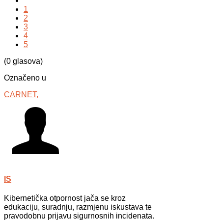
1
2
3
4
5
(0 glasova)
Označeno u
CARNET,
IS
Kibernetička otpornost jača se kroz
edukaciju, suradnju, razmjenu iskustava te
pravodobnu prijavu sigurnosnih incidenata.