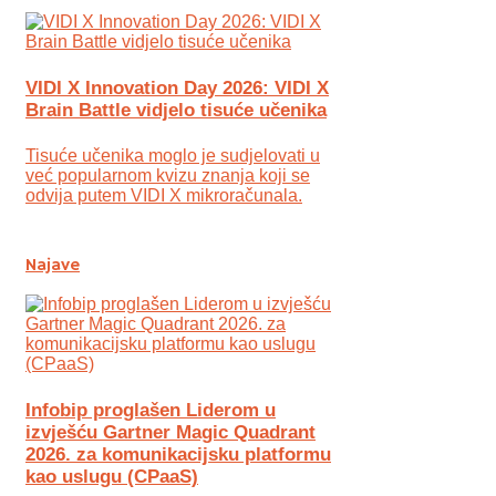
VIDI X Innovation Day 2026: VIDI X
Brain Battle vidjelo tisuće učenika
Tisuće učenika moglo je sudjelovati u
već popularnom kvizu znanja koji se
odvija putem VIDI X mikroračunala.
Najave
Infobip proglašen Liderom u
izvješću Gartner Magic Quadrant
2026. za komunikacijsku platformu
kao uslugu (CPaaS)