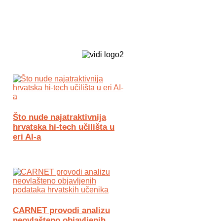
Biz Tech web portal powered by
Što nude najatraktivnija
hrvatska hi-tech učilišta u
eri AI-a
CARNET provodi analizu
neovlašteno objavljenih