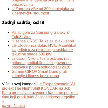
umjetna inteligencija sve prisutnije u
obrazovanju
U Zagrebu više od 300 stručnjaka za
kibernetičku sigurnost
Zadnji sadržaj od IS
Palac gore za Samsung Galaxy Z
Fold8 Ultra
Hisense UR8S: Telka za svaku sobu
LG Electronics dobio NVIDIA certifikat
za jedinicu za distribuciju rashladne
tekućine snage 600 kW
Ericsson Nikola Tesla ostvario rast
prihoda, profitabilnosti i ugovorenih
poslova u prvom polugodištu 2026.
Garmin CIRQA Smart Band prati
zdravlje i fitness bez ekrana
Više u ovoj kategoriji:
« Eksperimentalni AI
projekt The Night Shift
KONČAR na Job
Fairu predstavio razvojne i karijerne prilike u
timu koji gradi budućnost elektroenergetike
»
na vrh članka