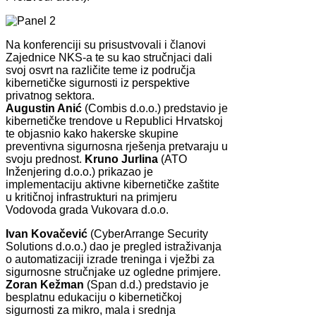
Na konferenciji su prisustvovali i članovi
Zajednice NKS-a te su kao stručnjaci dali
svoj osvrt na različite teme iz područja
kibernetičke sigurnosti iz perspektive
privatnog sektora.
Augustin Anić
(Combis d.o.o.) predstavio je
kibernetičke trendove u Republici Hrvatskoj
te objasnio kako hakerske skupine
preventivna sigurnosna rješenja pretvaraju u
svoju prednost.
Kruno Jurlina
(ATO
Inženjering d.o.o.) prikazao je
implementaciju aktivne kibernetičke zaštite
u kritičnoj infrastrukturi na primjeru
Vodovoda grada Vukovara d.o.o.
Ivan Kovačević
(CyberArrange Security
Solutions d.o.o.) dao je pregled istraživanja
o automatizaciji izrade treninga i vježbi za
sigurnosne stručnjake uz ogledne primjere.
Zoran Kežman
(Span d.d.) predstavio je
besplatnu edukaciju o kibernetičkoj
sigurnosti za mikro, mala i srednja