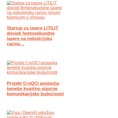
Startup za lasere LITILIT
dovodi femtosekundne
lasere na industrijsku
razinu…
Projekt CroQCI postavlja
temelje kvantno-sigurne
komunikacijske budućnosti