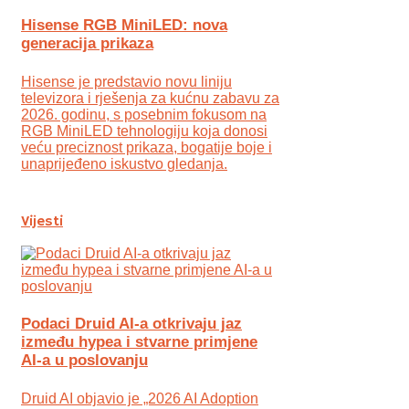
Hisense RGB MiniLED: nova
generacija prikaza
Hisense je predstavio novu liniju
televizora i rješenja za kućnu zabavu za
2026. godinu, s posebnim fokusom na
RGB MiniLED tehnologiju koja donosi
veću preciznost prikaza, bogatije boje i
unaprijeđeno iskustvo gledanja.
Vijesti
Podaci Druid AI-a otkrivaju jaz
između hypea i stvarne primjene
AI-a u poslovanju
Druid AI objavio je „2026 AI Adoption