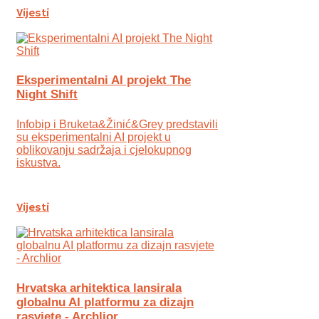
Vijesti
Eksperimentalni AI projekt The
Night Shift
Infobip i Bruketa&Žinić&Grey predstavili
su eksperimentalni AI projekt u
oblikovanju sadržaja i cjelokupnog
iskustva.
Vijesti
Hrvatska arhitektica lansirala
globalnu AI platformu za dizajn
rasvjete - Archlior