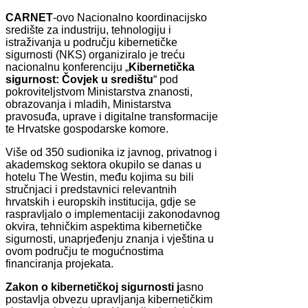
CARNET
-ovo Nacionalno koordinacijsko
središte za industriju, tehnologiju i
istraživanja u području kibernetičke
sigurnosti (NKS) organiziralo je treću
nacionalnu konferenciju „
Kibernetička
sigurnost: Čovjek u središtu
“ pod
pokroviteljstvom Ministarstva znanosti,
obrazovanja i mladih, Ministarstva
pravosuđa, uprave i digitalne transformacije
te Hrvatske gospodarske komore.
Više od 350 sudionika iz javnog, privatnog i
akademskog sektora okupilo se danas u
hotelu The Westin, među kojima su bili
stručnjaci i predstavnici relevantnih
hrvatskih i europskih institucija, gdje se
raspravljalo o implementaciji zakonodavnog
okvira, tehničkim aspektima kibernetičke
sigurnosti, unaprjeđenju znanja i vještina u
ovom području te mogućnostima
financiranja projekata.
Zakon o kibernetičkoj sigurnosti j
asno
postavlja obvezu upravljanja kibernetičkim