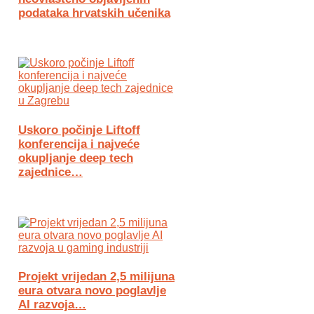
podataka hrvatskih učenika
Uskoro počinje Liftoff
konferencija i najveće
okupljanje deep tech
zajednice…
Projekt vrijedan 2,5 milijuna
eura otvara novo poglavlje
AI razvoja…