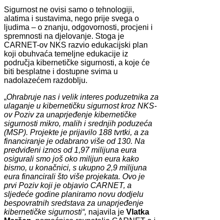
Sigurnost ne ovisi samo o tehnologiji,
alatima i sustavima, nego prije svega o
ljudima – o znanju, odgovornosti, procjeni i
spremnosti na djelovanje. Stoga je
CARNET-ov NKS razvio edukacijski plan
koji obuhvaća temeljne edukacije iz
područja kibernetičke sigurnosti, a koje će
biti besplatne i dostupne svima u
nadolazećem razdoblju.
„
Ohrabruje nas i velik interes poduzetnika za
ulaganje u kibernetičku sigurnost kroz NKS-
ov Poziv za unaprjeđenje kibernetičke
sigurnosti mikro, malih i srednjih poduzeća
(MSP). Projekte je prijavilo 188 tvrtki, a za
financiranje je odabrano više od 130. Na
predviđeni iznos od 1,97 milijuna eura
osigurali smo još oko milijun eura kako
bismo, u konačnici, s ukupno 2,9 milijuna
eura financirali što više projekata. Ovo je
prvi Poziv koji je objavio CARNET, a
sljedeće godine planiramo novu dodjelu
bespovratnih sredstava za unaprjeđenje
kibernetičke sigurnosti“,
najavila je
Vlatka