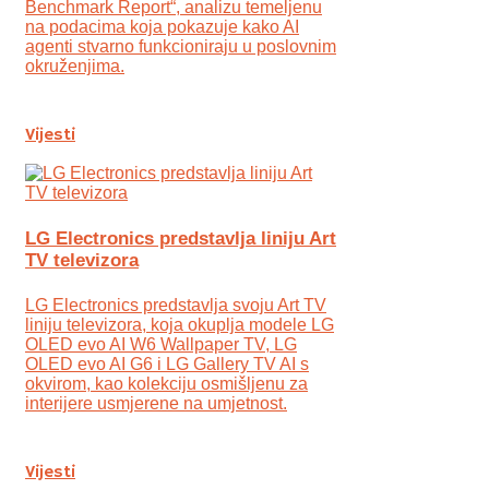
Benchmark Report“, analizu temeljenu
na podacima koja pokazuje kako AI
agenti stvarno funkcioniraju u poslovnim
okruženjima.
Vijesti
LG Electronics predstavlja liniju Art
TV televizora
LG Electronics predstavlja svoju Art TV
liniju televizora, koja okuplja modele LG
OLED evo AI W6 Wallpaper TV, LG
OLED evo AI G6 i LG Gallery TV AI s
okvirom, kao kolekciju osmišljenu za
interijere usmjerene na umjetnost.
Vijesti