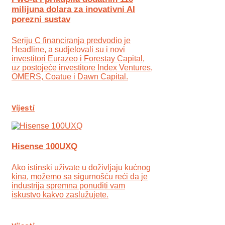
milijuna dolara za inovativni AI
porezni sustav
Seriju C financiranja predvodio je
Headline, a sudjelovali su i novi
investitori Eurazeo i Forestay Capital,
uz postojeće investitore Index Ventures,
OMERS, Coatue i Dawn Capital.
Vijesti
Hisense 100UXQ
Ako istinski uživate u doživljaju kućnog
kina, možemo sa sigurnošću reći da je
industrija spremna ponuditi vam
iskustvo kakvo zaslužujete.