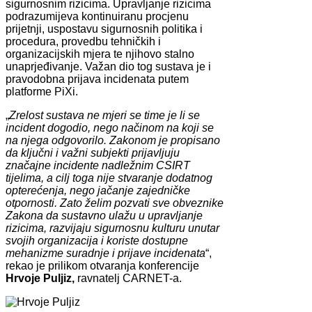
sigurnosnim rizicima. Upravljanje rizicima
podrazumijeva kontinuiranu procjenu
prijetnji, uspostavu sigurnosnih politika i
procedura, provedbu tehničkih i
organizacijskih mjera te njihovo stalno
unaprjeđivanje. Važan dio tog sustava je i
pravodobna prijava incidenata putem
platforme PiXi.
„
Zrelost sustava ne mjeri se time je li se
incident dogodio, nego načinom na koji se
na njega odgovorilo. Zakonom je propisano
da ključni i važni subjekti prijavljuju
značajne incidente nadležnim CSIRT
tijelima, a cilj toga nije stvaranje dodatnog
opterećenja, nego jačanje zajedničke
otpornosti. Zato želim pozvati sve obveznike
Zakona da sustavno ulažu u upravljanje
rizicima, razvijaju sigurnosnu kulturu unutar
svojih organizacija i koriste dostupne
mehanizme suradnje i prijave incidenata
“,
rekao je prilikom otvaranja konferencije
Hrvoje Puljiz,
ravnatelj CARNET-a.