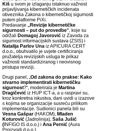
Kiš
u svom je izlaganju istaknuo važnost
prijavljivanja kibernetičkih incidenata
obveznika Zakona o kibernetičkoj sigurnosti
putem platforme PiXi.
Predavanje
„Revizije kibernetičke
sigurnosti – put do provedbe“
, koje su
održali
Domagoj Javorović
iz Zavoda za
sigurnost informacijskih sustava (ZSIS) i
Natalija Parlov Una
iz APICURA CERT
d.o.o., obuhvatilo je uvjete certificiranja
pružatelja revizijskih usluga te prikaz
važnosti standardiziranog i neovisnog
pristupa reviziji.
Drugi panel, „
Od zakona do prakse: Kako
stvarno implementirati kibernetičku
sigurnost
?“, moderirala je
Martina
Dragičević
iz HUP ICT-a, a u raspravi su,
kroz konkretna iskustva, dani uvidi u izazove
s kojima se organizacije susreću prilikom
implementacije. Sudionici panela bili su
Vesna Gašpar
(HAKOM),
Mladen
Koturović
(Jadrolinija),
Saša Jušić
(
INFIGO IS d.o.o.) i
Ana Pernić
(Aura
Proizvodi d.o.o.).