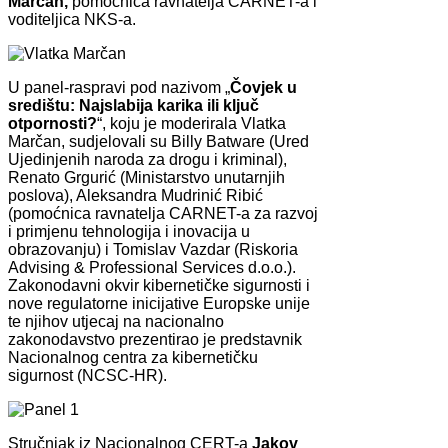
Marčan,
pomoćnica ravnatelja CARNET-a i
voditeljica NKS-a.
U panel-raspravi pod nazivom „
Čovjek u
središtu: Najslabija karika ili ključ
otpornosti?
“, koju je moderirala Vlatka
Marčan, sudjelovali su Billy Batware (Ured
Ujedinjenih naroda za drogu i kriminal),
Renato Grgurić (Ministarstvo unutarnjih
poslova), Aleksandra Mudrinić Ribić
(pomoćnica ravnatelja CARNET-a za razvoj
i primjenu tehnologija i inovacija u
obrazovanju) i Tomislav Vazdar (Riskoria
Advising & Professional Services d.o.o.).
Zakonodavni okvir kibernetičke sigurnosti i
nove regulatorne inicijative Europske unije
te njihov utjecaj na nacionalno
zakonodavstvo prezentirao je predstavnik
Nacionalnog centra za kibernetičku
sigurnost (NCSC-HR).
Stručnjak iz Nacionalnog CERT-a
Jakov