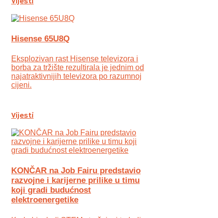
Vijesti
Hisense 65U8Q
Eksplozivan rast Hisense televizora i
borba za tržište rezultirala je jednim od
najatraktivnijih televizora po razumnoj
cijeni.
Vijesti
KONČAR na Job Fairu predstavio
razvojne i karijerne prilike u timu
koji gradi budućnost
elektroenergetike