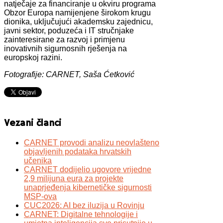
natječaje za financiranje u okviru programa
Obzor Europa namijenjene širokom krugu
dionika, uključujući akademsku zajednicu,
javni sektor, poduzeća i IT stručnjake
zainteresirane za razvoj i primjenu
inovativnih sigurnosnih rješenja na
europskoj razini.
Fotografije: CARNET, Saša Ćetković
Vezani članci
CARNET provodi analizu neovlašteno
objavljenih podataka hrvatskih
učenika
CARNET dodijelio ugovore vrijedne
2,9 milijuna eura za projekte
unaprjeđenja kibernetičke sigurnosti
MSP-ova
CUC2026: AI bez iluzija u Rovinju
CARNET: Digitalne tehnologije i