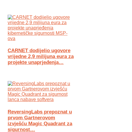
CARNET dodijelio ugovore
vrijedne 2,9 milijuna eura za
projekte unaprjeđenja…
ReversingLabs prepoznat u
prvom Gartnerovom
izvješću Magic Quadrant za
sigurnost…