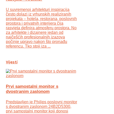
U suvremenoj arhitekturi inspiracija
često dolazi iz vrhunskih realiziranih
projekata – hotela, restorana, poslovnih
prostora i privatnih interijera čija
rasvjeta definira atmosferu prostora. No
za arhitekte i dizajnere jedan od
najčešćih profesionalnih izazova
počinje upravo nakon što pronađu
referencu. Tko stoji iza ...
Vijesti
Prvi samostalni monitor s
dvostranim zaslonom
Predstavljen je Philips poslovni monitor
s dvostranim zaslonom 24B2D5300,
prvi samostalni monitor koji donosi