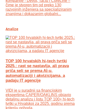
kompanije - Devōt, Tactu i CoreLine –
čime je stvoren tim od preko 130
razvojnih inženjera sa specijaliziranim
znanjima i dokazanim globalni...
Analize
TOP 100 hrvatskih hi-tech tvrtki
2025.: rast se nastavlja, ali prava
priča seli se prema AI-u,
automatizaciji i akvizicijama, a
padaju IT agencije
VIDI je u suradnji sa financijskim
ekspertima CAPER/OAKLINS objavio
detaljnu analizu i listu TOP 100+ hi-tech
tvrtki u Hrvatskoj za 2025. godinu prema
kriteriju prihoda.