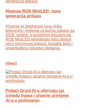
Hisense RGB MiniLED: nova
generacija prikaza
Hisense je predstavio novu liniju
televizora i rješenja za kućnu zabavu za
2026. godinu, s posebnim fokusom na
RGB MiniLED tehnologiju koja donosi
veću preciznost prikaza, bogatije boje i
unaprijeđeno iskustvo gledanja.
Vijesti
Podaci Druid AI-a otkrivaju jaz
između hypea i stvarne primjene
AI-a u poslovanju