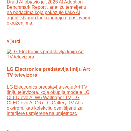
Druid AI objavio je „2026 AI Adoption
Benchmark Report“, analizu temeljenu
na podacima koja pokazuje kako AI
agenti stvarno funkcioniraju u poslovnim
okruženjima.
Vijesti
LG Electronics predstavlja liniju Art
TV televizora
LG Electronics predstavlja svoju Art TV
liniju televizora, koja okuplja modele LG
OLED evo AI W6 Wallpaper TV, LG
OLED evo AI G6 i LG Gallery TV AI s
okvirom, kao kolekciju osmišljenu za
interijere usmjerene na umjetnost.