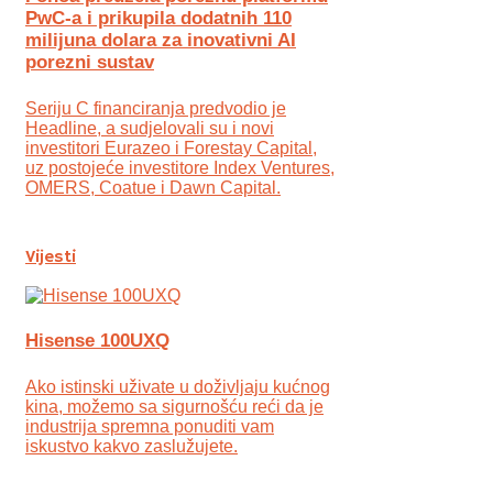
PwC-a i prikupila dodatnih 110
milijuna dolara za inovativni AI
porezni sustav
Seriju C financiranja predvodio je
Headline, a sudjelovali su i novi
investitori Eurazeo i Forestay Capital,
uz postojeće investitore Index Ventures,
OMERS, Coatue i Dawn Capital.
Vijesti
Hisense 100UXQ
Ako istinski uživate u doživljaju kućnog
kina, možemo sa sigurnošću reći da je
industrija spremna ponuditi vam
iskustvo kakvo zaslužujete.