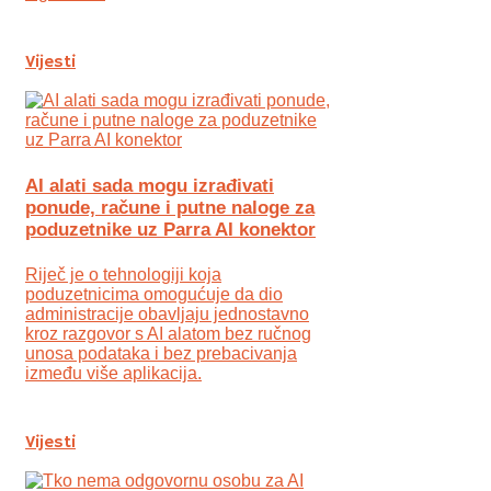
Vijesti
AI alati sada mogu izrađivati
ponude, račune i putne naloge za
poduzetnike uz Parra AI konektor
Riječ je o tehnologiji koja
poduzetnicima omogućuje da dio
administracije obavljaju jednostavno
kroz razgovor s AI alatom bez ručnog
unosa podataka i bez prebacivanja
između više aplikacija.
Vijesti