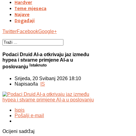
Hardver
Teme mjeseca
Najave
Događaji
Twitter
Facebook
Google+
Podaci Druid AI-a otkrivaju jaz između
hypea i stvarne primjene AI-a u
Istaknuto
poslovanju
Srijeda, 20 Svibanj 2026 18:10
Napisao/la
IS
Ispis
Pošalji e-mail
Ocijeni sadržaj