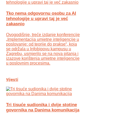
Tko nema odgovornu osobu za AI
tehnologije u upravi taj je već
zakasnio
Ovogodišnje, treće izdanje konferencije
„Implementacija umjetne inteligencije u
poslovanje: od teorije do prakse“, koja
se održala u Infobipovu kampusu u
Zagrebu, usmjerilo se na nova pitanja i
izazove korištenja umjetne inteligencije
u poslovnim procesima.
Vijesti
Tri tisuće sudionika i dvije stotine
govornika na Danima komunikacija