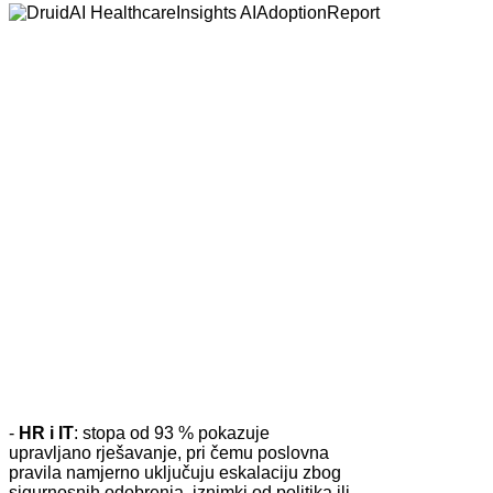
-
HR i IT
: stopa od 93 % pokazuje
upravljano rješavanje, pri čemu poslovna
pravila namjerno uključuju eskalaciju zbog
sigurnosnih odobrenja, iznimki od politika ili