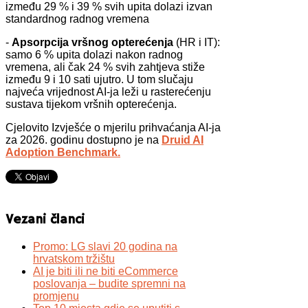
između 29 % i 39 % svih upita dolazi izvan
standardnog radnog vremena
-
Apsorpcija vršnog opterećenja
(HR i IT):
samo 6 % upita dolazi nakon radnog
vremena, ali čak 24 % svih zahtjeva stiže
između 9 i 10 sati ujutro. U tom slučaju
najveća vrijednost AI-ja leži u rasterećenju
sustava tijekom vršnih opterećenja.
Cjelovito Izvješće o mjerilu prihvaćanja AI-ja
za 2026. godinu dostupno je na
Druid AI
Adoption Benchmark.
Vezani članci
Promo: LG slavi 20 godina na
hrvatskom tržištu
AI je biti ili ne biti eCommerce
poslovanja – budite spremni na
promjenu