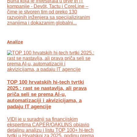
Burra koja je investirala u prve tri IT
kompanije - Devōt, Tactu i CoreLine –
čime je stvoren tim od preko 130
razvojnih inženjera sa specijaliziranim
znanjima i dokazanim globalni...
Analize
TOP 100 hrvatskih hi-tech tvrtki
2025.: rast se nastavlja, ali prava
priča seli se prema AI-u,
automatizaciji i akvizicijama, a
padaju IT agencije
VIDI je u suradnji sa financijskim
ekspertima CAPER/OAKLINS objavio
detaljnu analizu i listu TOP 100+ hi-tech
tvrtki u Hrvatskoj za 2025. godinu prema