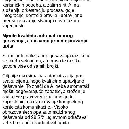
korisničkih potreba, a zatim širiti AI na
složeniju orkestraciju procesa, gdje
integracije, kontrola pravila i upravljano
preusmjeravanje stvaraju novu razinu
vrijednosti.
Mjerite kvalitetu automatiziranog
rješavanja, a ne samo preusmjeravanje
upita
Stope automatiziranog rješavanja razlikuju
se među sektorima, a upravo te razlike
govore više od samih brojki.
Cilj nije maksimalna automatizacija pod
svaku cijenu, nego kvalitetno upravljano
rješavanje. To znači da AI treba automatski
riješiti odgovarajuće zadatke, a složenije
slučajeve pravovremeno proslijediti
zaposlenicima uz očuvanje kompletnog
konteksta komunikacije.- Visoko
obrazovanje: stopa automatiziranog
rješavanja od 99,5 % uglavnom odražava
velik broj općih studentskih upita.