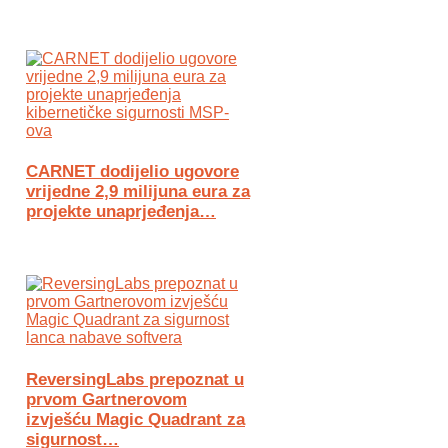
CARNET dodijelio ugovore
vrijedne 2,9 milijuna eura za
projekte unaprjeđenja…
ReversingLabs prepoznat u
prvom Gartnerovom
izvješću Magic Quadrant za
sigurnost…