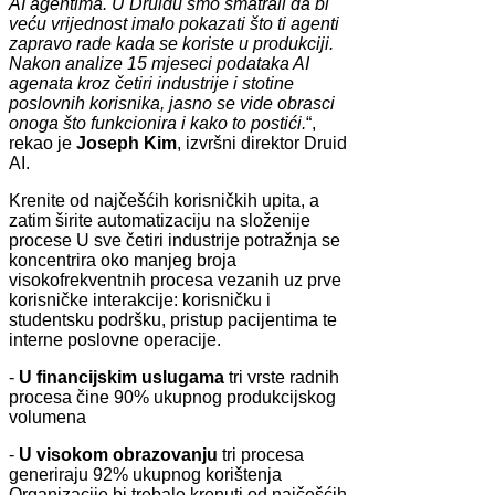
AI agentima. U Druidu smo smatrali da bi
veću vrijednost imalo pokazati što ti agenti
zapravo rade kada se koriste u produkciji.
Nakon analize 15 mjeseci podataka AI
agenata kroz četiri industrije i stotine
poslovnih korisnika, jasno se vide obrasci
onoga što funkcionira i kako to postići.
“,
rekao je
Joseph Kim
, izvršni direktor Druid
AI.
Krenite od najčešćih korisničkih upita, a
zatim širite automatizaciju na složenije
procese U sve četiri industrije potražnja se
koncentrira oko manjeg broja
visokofrekventnih procesa vezanih uz prve
korisničke interakcije: korisničku i
studentsku podršku, pristup pacijentima te
interne poslovne operacije.
-
U financijskim uslugama
tri vrste radnih
procesa čine 90% ukupnog produkcijskog
volumena
-
U visokom obrazovanju
tri procesa
generiraju 92% ukupnog korištenja
Organizacije bi trebale krenuti od najčešćih