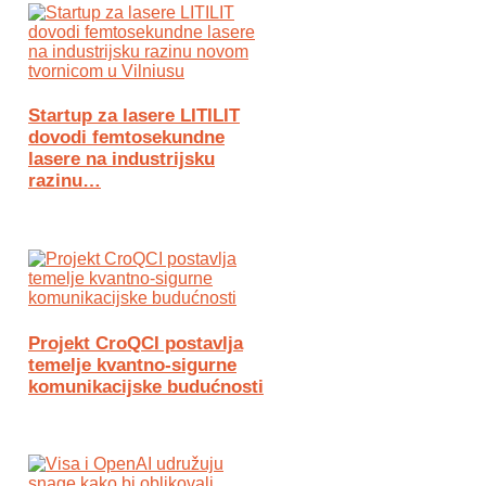
Startup za lasere LITILIT
dovodi femtosekundne
lasere na industrijsku
razinu…
Projekt CroQCI postavlja
temelje kvantno-sigurne
komunikacijske budućnosti