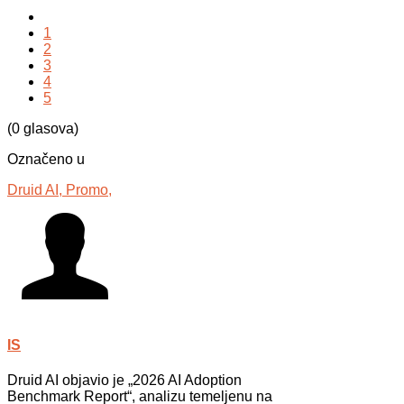
1
2
3
4
5
(0 glasova)
Označeno u
Druid AI,
Promo,
IS
Druid AI objavio je „2026 AI Adoption
Benchmark Report“, analizu temeljenu na