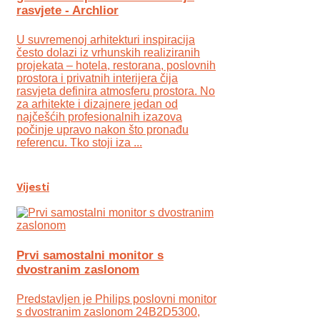
rasvjete - Archlior
U suvremenoj arhitekturi inspiracija
često dolazi iz vrhunskih realiziranih
projekata – hotela, restorana, poslovnih
prostora i privatnih interijera čija
rasvjeta definira atmosferu prostora. No
za arhitekte i dizajnere jedan od
najčešćih profesionalnih izazova
počinje upravo nakon što pronađu
referencu. Tko stoji iza ...
Vijesti
Prvi samostalni monitor s
dvostranim zaslonom
Predstavljen je Philips poslovni monitor
s dvostranim zaslonom 24B2D5300,