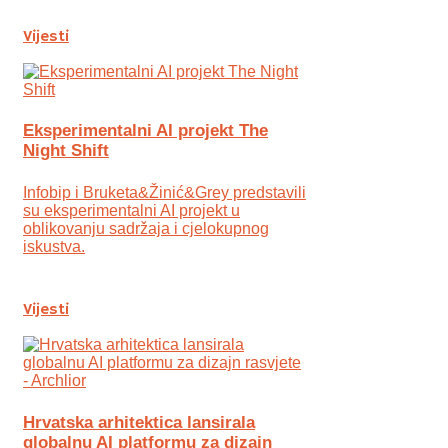
Vijesti
Eksperimentalni AI projekt The
Night Shift
Infobip i Bruketa&Žinić&Grey predstavili
su eksperimentalni AI projekt u
oblikovanju sadržaja i cjelokupnog
iskustva.
Vijesti
Hrvatska arhitektica lansirala
globalnu AI platformu za dizajn