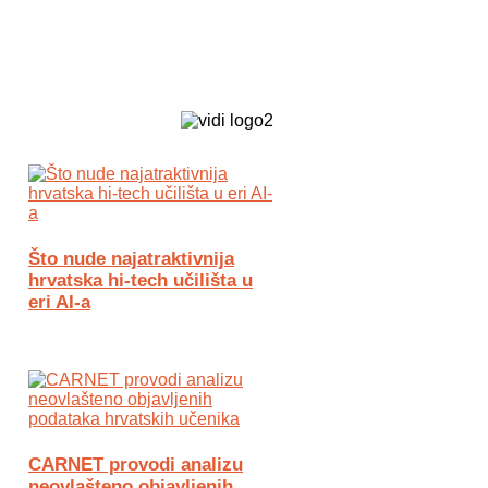
Biz Tech web portal powered by
Što nude najatraktivnija
hrvatska hi-tech učilišta u
eri AI-a
CARNET provodi analizu
neovlašteno objavljenih