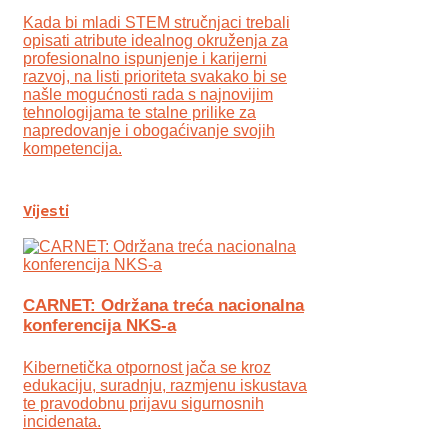
Kada bi mladi STEM stručnjaci trebali
opisati atribute idealnog okruženja za
profesionalno ispunjenje i karijerni
razvoj, na listi prioriteta svakako bi se
našle mogućnosti rada s najnovijim
tehnologijama te stalne prilike za
napredovanje i obogaćivanje svojih
kompetencija.
Vijesti
CARNET: Održana treća nacionalna
konferencija NKS-a
Kibernetička otpornost jača se kroz
edukaciju, suradnju, razmjenu iskustava
te pravodobnu prijavu sigurnosnih
incidenata.