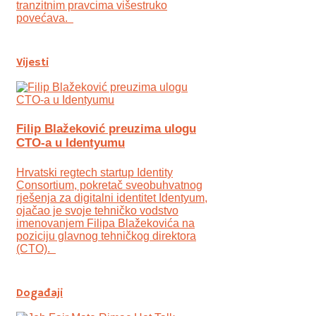
tranzitnim pravcima višestruko
povećava.
Vijesti
Filip Blažeković preuzima ulogu
CTO-a u Identyumu
Hrvatski regtech startup Identity
Consortium, pokretač sveobuhvatnog
rješenja za digitalni identitet Identyum,
ojаčao je svoje tehničko vodstvo
imenovanjem Filipa Blažekovića na
poziciju glavnog tehničkog direktora
(CTO).
Događaji