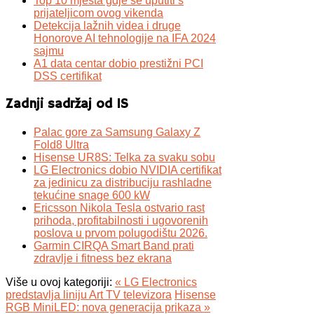
Top 10 mjesta gdje se uputiti s
prijateljicom ovog vikenda
Detekcija lažnih videa i druge
Honorove AI tehnologije na IFA 2024
sajmu
A1 data centar dobio prestižni PCI
DSS certifikat
Zadnji sadržaj od IS
Palac gore za Samsung Galaxy Z
Fold8 Ultra
Hisense UR8S: Telka za svaku sobu
LG Electronics dobio NVIDIA certifikat
za jedinicu za distribuciju rashladne
tekućine snage 600 kW
Ericsson Nikola Tesla ostvario rast
prihoda, profitabilnosti i ugovorenih
poslova u prvom polugodištu 2026.
Garmin CIRQA Smart Band prati
zdravlje i fitness bez ekrana
Više u ovoj kategoriji:
« LG Electronics
predstavlja liniju Art TV televizora
Hisense
RGB MiniLED: nova generacija prikaza »