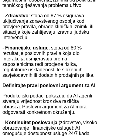
tehničkog rješavanja problema uživo.
-
Zdravstvo
: stopa od 87 % osigurava
uključivanje zdravstvenog osoblja kod
provjere pravila, obrade kliničkih iznimki ili
situacija koje zahtijevaju izravnu ljudsku
intervenciju.
-
Financijske usluge
: stopa od 80 %
rezultat je poslovnih pravila koja dio
interakcija usmjeravaju prema
zaposlenicima radi procjene rizika,
regulatorne usklađenosti te složenijih
savjetodavnih ili dodatnih prodajnih prilika.
Definirajte pravi poslovni argument za AI
Produkcijski podaci pokazuju da AI agenti
stvaraju vrijednost kroz dva različita
obrasca. Poslovni argument za AI mora
odgovarati konkretnom okruženju.
-
Kontinuitet poslovanja
(zdravstvo, visoko
obrazovanje i financijske usluge): AI
omogućuje dostupnost usluge 24/7 kada