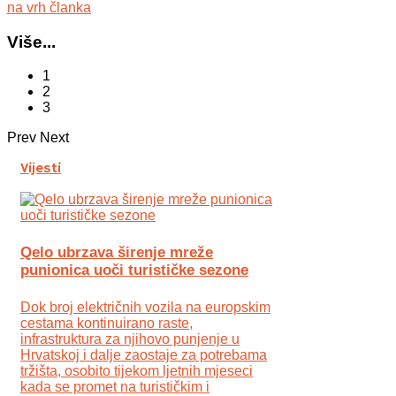
na vrh članka
Više...
1
2
3
Prev
Next
Vijesti
Qelo ubrzava širenje mreže
punionica uoči turističke sezone
Dok broj električnih vozila na europskim
cestama kontinuirano raste,
infrastruktura za njihovo punjenje u
Hrvatskoj i dalje zaostaje za potrebama
tržišta, osobito tijekom ljetnih mjeseci
kada se promet na turističkim i