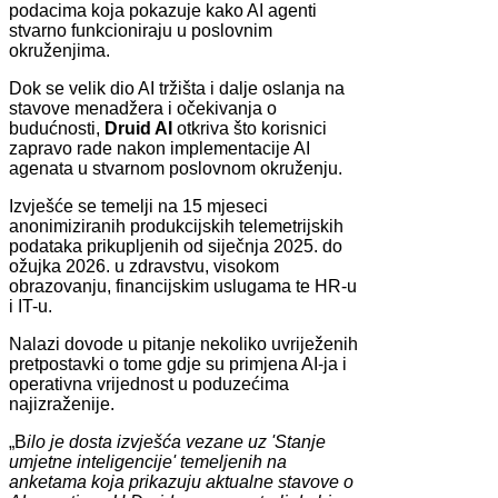
podacima koja pokazuje kako AI agenti
stvarno funkcioniraju u poslovnim
okruženjima.
Dok se velik dio AI tržišta i dalje oslanja na
stavove menadžera i očekivanja o
budućnosti,
Druid AI
otkriva što korisnici
zapravo rade nakon implementacije AI
agenata u stvarnom poslovnom okruženju.
Izvješće se temelji na 15 mjeseci
anonimiziranih produkcijskih telemetrijskih
podataka prikupljenih od siječnja 2025. do
ožujka 2026. u zdravstvu, visokom
obrazovanju, financijskim uslugama te HR-u
i IT-u.
Nalazi dovode u pitanje nekoliko uvriježenih
pretpostavki o tome gdje su primjena AI-ja i
operativna vrijednost u poduzećima
najizraženije.
„B
ilo je dosta izvješća vezane uz 'Stanje
umjetne inteligencije' temeljenih na
anketama koja prikazuju aktualne stavove o