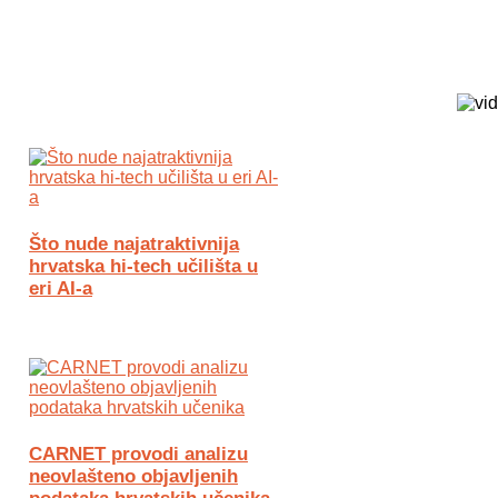
Biz Tech web portal powered by
Što nude najatraktivnija
hrvatska hi-tech učilišta u
eri AI-a
CARNET provodi analizu
neovlašteno objavljenih