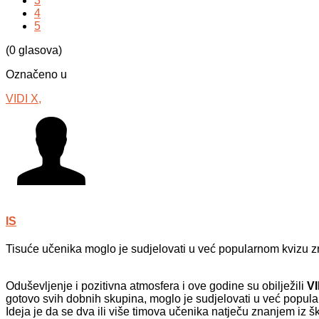
3
4
5
(0 glasova)
Označeno u
VIDI X,
IS
Tisuće učenika moglo je sudjelovati u već popularnom kvizu z
Oduševljenje i pozitivna atmosfera i ove godine su obilježili
VI
gotovo svih dobnih skupina, moglo je sudjelovati u već popul
Ideja je da se dva ili više timova učenika natječu znanjem iz šk