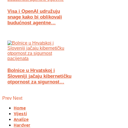
Visa i OpenAI udružuju
snage kako bi oblikovali
budućnost agentne…
Bolnice u Hrvatskoj i
Sloveniji jačaju kibernetičku
otpornost za sigurnost…
Prev
Next
Home
Vijesti
Analize
Hardver