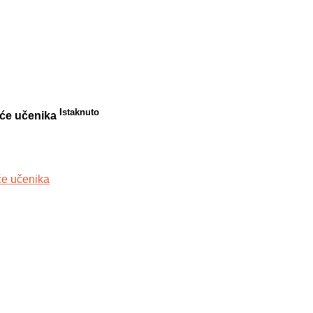
Istaknuto
suće učenika