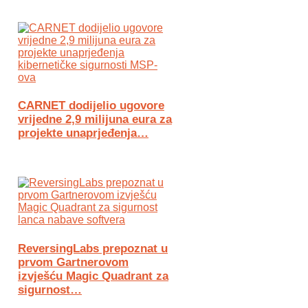
CARNET dodijelio ugovore
vrijedne 2,9 milijuna eura za
projekte unaprjeđenja…
ReversingLabs prepoznat u
prvom Gartnerovom
izvješću Magic Quadrant za
sigurnost…