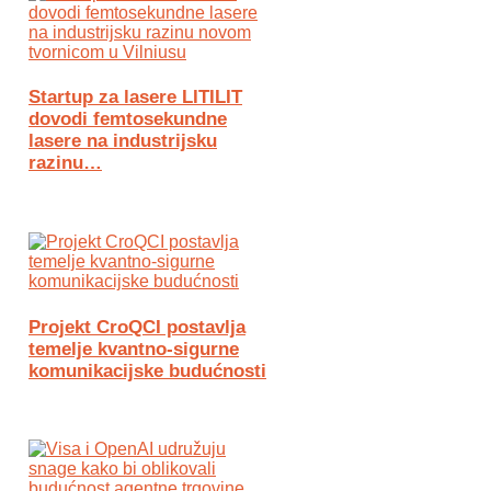
Startup za lasere LITILIT
dovodi femtosekundne
lasere na industrijsku
razinu…
Projekt CroQCI postavlja
temelje kvantno-sigurne
komunikacijske budućnosti