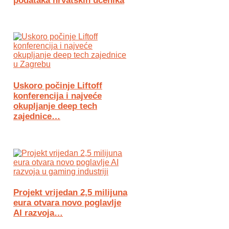
podataka hrvatskih učenika
Uskoro počinje Liftoff
konferencija i najveće
okupljanje deep tech
zajednice…
Projekt vrijedan 2,5 milijuna
eura otvara novo poglavlje
AI razvoja…