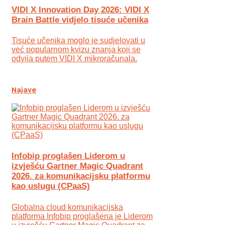
VIDI X Innovation Day 2026: VIDI X
Brain Battle vidjelo tisuće učenika
Tisuće učenika moglo je sudjelovati u
već popularnom kvizu znanja koji se
odvija putem VIDI X mikroračunala.
Najave
Infobip proglašen Liderom u
izvješću Gartner Magic Quadrant
2026. za komunikacijsku platformu
kao uslugu (CPaaS)
Globalna cloud komunikacijska
platforma Infobip proglašena je Liderom