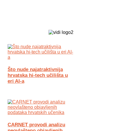
Biz Tech web portal powered by
Što nude najatraktivnija
hrvatska hi-tech učilišta u
eri AI-a
CARNET provodi analizu
neovlašteno objavljenih