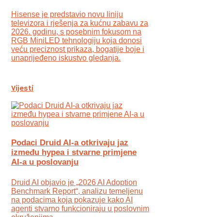
Hisense je predstavio novu liniju
televizora i rješenja za kućnu zabavu za
2026. godinu, s posebnim fokusom na
RGB MiniLED tehnologiju koja donosi
veću preciznost prikaza, bogatije boje i
unaprijeđeno iskustvo gledanja.
Vijesti
Podaci Druid AI-a otkrivaju jaz
između hypea i stvarne primjene
AI-a u poslovanju
Druid AI objavio je „2026 AI Adoption
Benchmark Report“, analizu temeljenu
na podacima koja pokazuje kako AI
agenti stvarno funkcioniraju u poslovnim