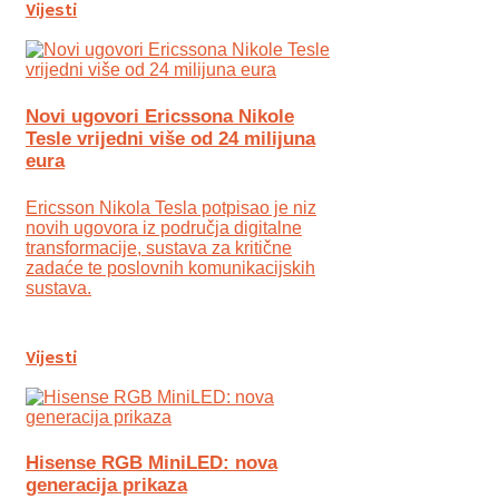
Vijesti
Novi ugovori Ericssona Nikole
Tesle vrijedni više od 24 milijuna
eura
Ericsson Nikola Tesla potpisao je niz
novih ugovora iz područja digitalne
transformacije, sustava za kritične
zadaće te poslovnih komunikacijskih
sustava.
Vijesti
Hisense RGB MiniLED: nova
generacija prikaza