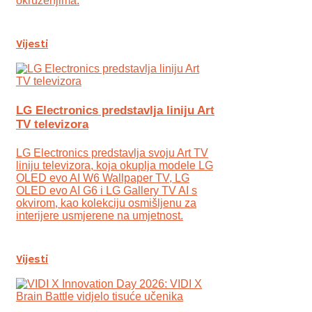
okruženjima.
Vijesti
LG Electronics predstavlja liniju Art
TV televizora
LG Electronics predstavlja svoju Art TV
liniju televizora, koja okuplja modele LG
OLED evo AI W6 Wallpaper TV, LG
OLED evo AI G6 i LG Gallery TV AI s
okvirom, kao kolekciju osmišljenu za
interijere usmjerene na umjetnost.
Vijesti