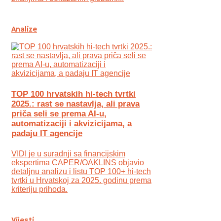
Analize
TOP 100 hrvatskih hi-tech tvrtki
2025.: rast se nastavlja, ali prava
priča seli se prema AI-u,
automatizaciji i akvizicijama, a
padaju IT agencije
VIDI je u suradnji sa financijskim
ekspertima CAPER/OAKLINS objavio
detaljnu analizu i listu TOP 100+ hi-tech
tvrtki u Hrvatskoj za 2025. godinu prema
kriteriju prihoda.
Vijesti