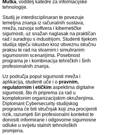
Mutka
, voditelj katedre za informacijske
tehnologije.
Studij je interdisciplinaran te povezuje
temeljna znanja iz računalnih sustava,
mreža, razvoja softvera i kibernetičke
sigurnosti, uz snažan naglasak na praktičan
rad i suradnju s industrijom. Studenti tijekom
studija stječu iskustvo kroz obveznu stručnu
praksu te rad na stvarnim i simuliranim
sigurnosnim scenarijima. Posebnost
programa je i kombinacija tehničkih i širih
profesionalnih znanja.
Uz područja poput sigurnosti mreža i
aplikacija, studenti uče i o
pravnim,
regulatornim i etičkim
aspektima digitalne
sigurnosti, što ih priprema za rad u
kompleksnim organizacijskim okruženjima.
Diplomant Cybersecurity studijskog
programa će biti stručnjak koji zna procijeniti
rizik, razumjeti širi profesionalni kontekst te
donositi informirane i odgovorne sigurnosne
odluke u svijetu stalnih tehnoloških
promjena.