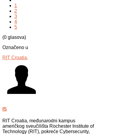
1
2
3
4
5
(0 glasova)
Označeno u
RIT Croatia,
IS
RIT Croatia, međunarodni kampus
američkog sveučilišta Rochester Institute of
Technology (RIT), pokreće Cybersecurity,