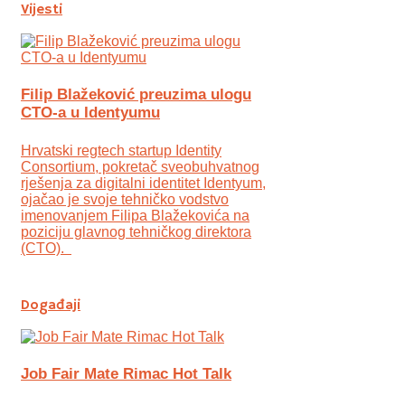
Vijesti
Filip Blažeković preuzima ulogu
CTO-a u Identyumu
Hrvatski regtech startup Identity
Consortium, pokretač sveobuhvatnog
rješenja za digitalni identitet Identyum,
ojаčao je svoje tehničko vodstvo
imenovanjem Filipa Blažekovića na
poziciju glavnog tehničkog direktora
(CTO).
Događaji
Job Fair Mate Rimac Hot Talk