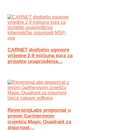
CARNET dodijelio ugovore
vrijedne 2,9 milijuna eura za
projekte unaprjeđenja…
ReversingLabs prepoznat u
prvom Gartnerovom
izvješću Magic Quadrant za
sigurnost…