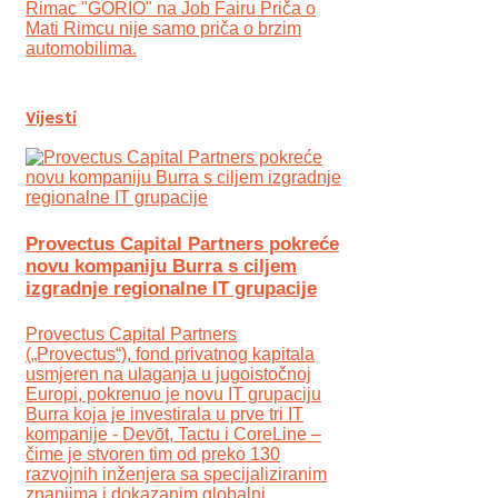
Rimac "GORIO" na Job Fairu Priča o
Mati Rimcu nije samo priča o brzim
automobilima.
Vijesti
Provectus Capital Partners pokreće
novu kompaniju Burra s ciljem
izgradnje regionalne IT grupacije
Provectus Capital Partners
(„Provectus“), fond privatnog kapitala
usmjeren na ulaganja u jugoistočnoj
Europi, pokrenuo je novu IT grupaciju
Burra koja je investirala u prve tri IT
kompanije - Devōt, Tactu i CoreLine –
čime je stvoren tim od preko 130
razvojnih inženjera sa specijaliziranim
znanjima i dokazanim globalni...