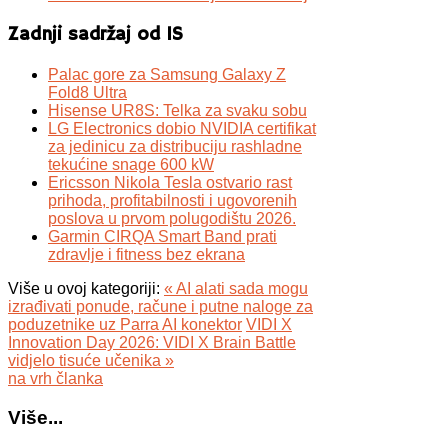
Zadnji sadržaj od IS
Palac gore za Samsung Galaxy Z
Fold8 Ultra
Hisense UR8S: Telka za svaku sobu
LG Electronics dobio NVIDIA certifikat
za jedinicu za distribuciju rashladne
tekućine snage 600 kW
Ericsson Nikola Tesla ostvario rast
prihoda, profitabilnosti i ugovorenih
poslova u prvom polugodištu 2026.
Garmin CIRQA Smart Band prati
zdravlje i fitness bez ekrana
Više u ovoj kategoriji:
« AI alati sada mogu
izrađivati ponude, račune i putne naloge za
poduzetnike uz Parra AI konektor
VIDI X
Innovation Day 2026: VIDI X Brain Battle
vidjelo tisuće učenika »
na vrh članka
Više...