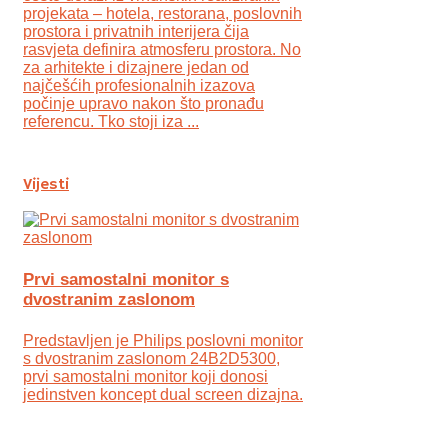
projekata – hotela, restorana, poslovnih
prostora i privatnih interijera čija
rasvjeta definira atmosferu prostora. No
za arhitekte i dizajnere jedan od
najčešćih profesionalnih izazova
počinje upravo nakon što pronađu
referencu. Tko stoji iza ...
Vijesti
Prvi samostalni monitor s
dvostranim zaslonom
Predstavljen je Philips poslovni monitor
s dvostranim zaslonom 24B2D5300,
prvi samostalni monitor koji donosi
jedinstven koncept dual screen dizajna.