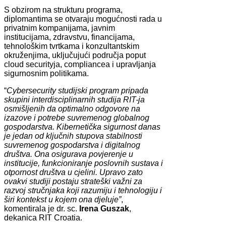
S obzirom na strukturu programa,
diplomantima se otvaraju mogućnosti rada u
privatnim kompanijama, javnim
institucijama, zdravstvu, financijama,
tehnološkim tvrtkama i konzultantskim
okruženjima, uključujući područja poput
cloud securityja, compliancea i upravljanja
sigurnosnim politikama.
“
Cybersecurity studijski program pripada
skupini interdisciplinarnih studija RIT-ja
osmišljenih da optimalno odgovore na
izazove i potrebe suvremenog globalnog
gospodarstva. Kibernetička sigurnost danas
je jedan od ključnih stupova stabilnosti
suvremenog gospodarstva i digitalnog
društva. Ona osigurava povjerenje u
institucije, funkcioniranje poslovnih sustava i
otpornost društva u cjelini. Upravo zato
ovakvi studiji postaju strateški važni za
razvoj stručnjaka koji razumiju i tehnologiju i
širi kontekst u kojem ona djeluje”
,
komentirala je dr. sc.
Irena Guszak
,
dekanica RIT Croatia.