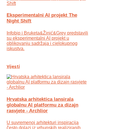
Eksperimentalni AI projekt The
Night Shift
Infobip i Bruketa&Žinić&Grey predstavili
su eksperimentalni AI projekt u
oblikovanju sadržaja i cjelokupnog
iskustva.
Vijesti
Hrvatska arhitektica lansirala
globalnu AI platformu za dizajn
rasvjete - Archlior
U suvremenoj arhitekturi inspiracija
često dolazi iz vrhunskih realiziranih