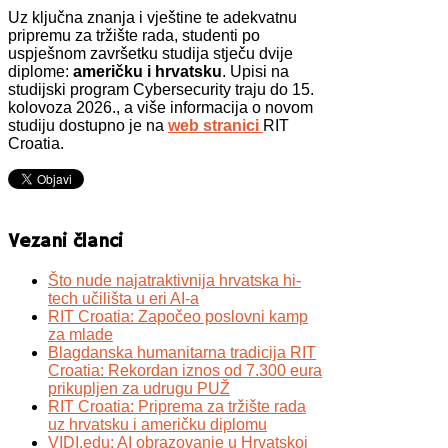
Uz ključna znanja i vještine te adekvatnu
pripremu za tržište rada, studenti po
uspješnom završetku studija stječu dvije
diplome:
američku i hrvatsku
. Upisi na
studijski program Cybersecurity traju do 15.
kolovoza 2026., a više informacija o novom
studiju dostupno je na
web stranici
RIT
Croatia.
Vezani članci
Što nude najatraktivnija hrvatska hi-
tech učilišta u eri AI-a
RIT Croatia: Započeo poslovni kamp
za mlade
Blagdanska humanitarna tradicija RIT
Croatia: Rekordan iznos od 7.300 eura
prikupljen za udrugu PUŽ
RIT Croatia: Priprema za tržište rada
uz hrvatsku i američku diplomu
VIDI.edu: AI obrazovanje u Hrvatskoj