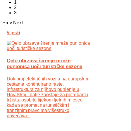
1
2
3
Prev
Next
Vijesti
Qelo ubrzava širenje mreže
punionica uoči turističke sezone
Dok broj električnih vozila na europskim
cestama kontinuirano raste,
infrastruktura za njihovo punjenje u
Hrvatskoj i dalje zaostaje za potrebama
tržišta, osobito tijekom ljetnih mjeseci
kada se promet na turističkim i
tranzitnim pravcima višestruko
povećava.