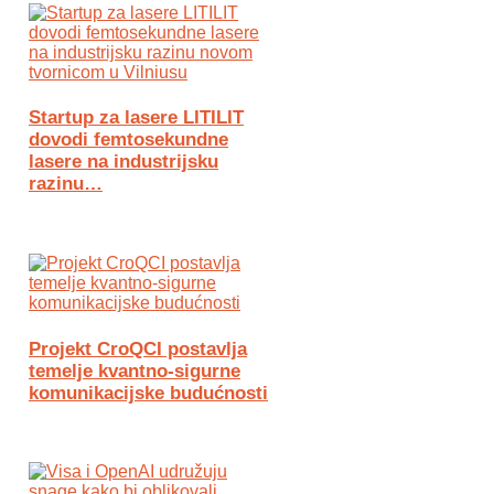
Startup za lasere LITILIT
dovodi femtosekundne
lasere na industrijsku
razinu…
Projekt CroQCI postavlja
temelje kvantno-sigurne
komunikacijske budućnosti