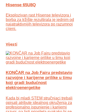
Hisense 65U8Q
Eksplozivan rast Hisense televizora i
borba za tržište rezultirala je jednim od
najatraktivnijih televizora po razumnoj
cijeni.
Vijesti
KONČAR na Job Fairu predstavio
razvojne i karijerne prilike u timu
koji gradi budućnost
elektroenergetike
Kada bi mladi STEM stručnjaci trebali
opisati atribute idealnog okruženja za
profesionalno ispunjenje i karijerni
razvoj, na listi prioriteta svakako bi se