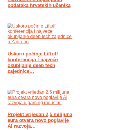
podataka hrvatskih učenika
Uskoro počinje Liftoff
konferencija i najveće
okupljanje deep tech
zajednice…
Projekt vrijedan 2,5 milijuna
eura otvara novo poglavlje
AI razvoja…