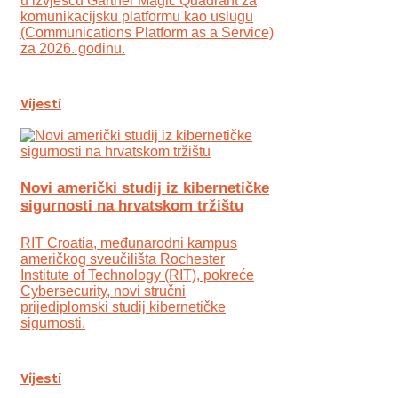
u izvješću Gartner Magic Quadrant za
komunikacijsku platformu kao uslugu
(Communications Platform as a Service)
za 2026. godinu.
Vijesti
Novi američki studij iz kibernetičke
sigurnosti na hrvatskom tržištu
RIT Croatia, međunarodni kampus
američkog sveučilišta Rochester
Institute of Technology (RIT), pokreće
Cybersecurity, novi stručni
prijediplomski studij kibernetičke
sigurnosti.
Vijesti