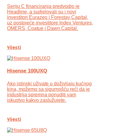
Seriju C financiranja predvodio je
Headline, a sudjelovali su i novi
investitori Eurazeo i Forestay Capital,
uz postojeće investitore Index Ventures,
OMERS, Coatue i Dawn Capital.
Vijesti
Hisense 100UXQ
Ako istinski uživate u doživljaju kućnog
kina, možemo sa sigurnošću reći da je
industrija spremna ponuditi vam
iskustvo kakvo zaslužujete.
Vijesti