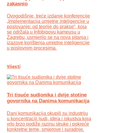
zakasnio
Ovogodišnje, treće izdanje konferencije
„Implementacija umjetne inteligencije u
poslovanje: od teorije do prakse“, koja
se održala u Infobipovu kampusu u
Zagrebu, usmjerilo se na nova pitanja i
izazove korištenja umjetne inteligencije
u poslovnim procesima.
Vijesti
Tri tisuće sudionika i dvije stotine
govornika na Danima komunikacija
Dani komunikacija okupili su industriju
u koncentraciji ljudi, ideja i iskustva koja
vrlo brzo podiže razinu struke i pokreće
konkretne teme, smjerove i suradnje.