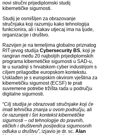
novi stručni prijediplomski studij
kibernetičke sigurnosti.
Studij je osmišljen za obrazovanje
stručnjaka koji razumiju kako tehnologija
funkcionira, ali i kakav utjecaj ima na ljude,
organizacije i društvo.
Razvijen je na temeljima globalno priznatog
RIT-jevog studija
Cybersecurity BS
, koji je
rangiran među 20 najboljih prijediplomskih
programa kibernetičke sigurnosti u SAD-u,
te u suradnji s hrvatskom cyber industrijom s
ciljem prilagodbe europskom kontekstu.
Usklađen je s europskim okvirom vještina za
kibernetičku sigurnost (ECSF) te prati
suvremene potrebe tržišta rada u području
digitalne sigurnosti.
“
Cilj studija je obrazovati stručnjake koji će
imati tehnička znanja u ovom području, ali
će razumjeti i širi kontekst kibernetičke
sigurnosti – od tehnologije do pravnih,
etičkih i društvenih posljedica sigurnosnih
odluka u društvu”
, izjavio je dr. sc.
Alan