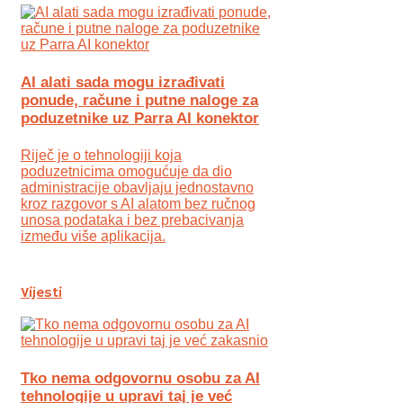
AI alati sada mogu izrađivati
ponude, račune i putne naloge za
poduzetnike uz Parra AI konektor
Riječ je o tehnologiji koja
poduzetnicima omogućuje da dio
administracije obavljaju jednostavno
kroz razgovor s AI alatom bez ručnog
unosa podataka i bez prebacivanja
između više aplikacija.
Vijesti
Tko nema odgovornu osobu za AI
tehnologije u upravi taj je već