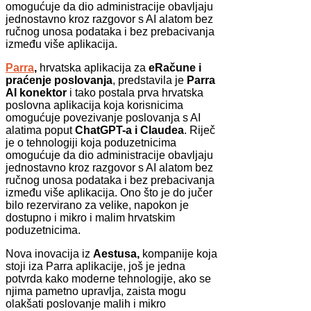
omogućuje da dio administracije obavljaju
jednostavno kroz razgovor s AI alatom bez
ručnog unosa podataka i bez prebacivanja
između više aplikacija.
Parra
,
hrvatska aplikacija za
eRačune i
praćenje poslovanja
, predstavila je
Parra
AI konektor
i tako postala prva hrvatska
poslovna aplikacija koja korisnicima
omogućuje povezivanje poslovanja s AI
alatima poput
ChatGPT-a i Claudea
. Riječ
je o tehnologiji koja poduzetnicima
omogućuje da dio administracije obavljaju
jednostavno kroz razgovor s AI alatom bez
ručnog unosa podataka i bez prebacivanja
između više aplikacija. Ono što je do jučer
bilo rezervirano za velike, napokon je
dostupno i mikro i malim hrvatskim
poduzetnicima.
Nova inovacija iz
Aestusa,
kompanije koja
stoji iza Parra aplikacije, još je jedna
potvrda kako moderne tehnologije, ako se
njima pametno upravlja, zaista mogu
olakšati poslovanje malih i mikro