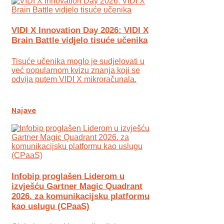
VIDI X Innovation Day 2026: VIDI X
Brain Battle vidjelo tisuće učenika
Tisuće učenika moglo je sudjelovati u
već popularnom kvizu znanja koji se
odvija putem VIDI X mikroračunala.
Najave
Infobip proglašen Liderom u
izvješću Gartner Magic Quadrant
2026. za komunikacijsku platformu
kao uslugu (CPaaS)