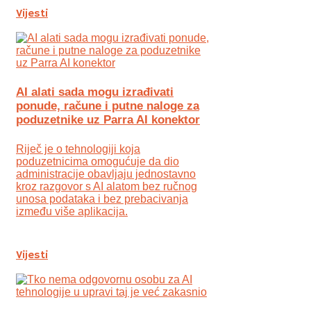
Vijesti
AI alati sada mogu izrađivati
ponude, račune i putne naloge za
poduzetnike uz Parra AI konektor
Riječ je o tehnologiji koja
poduzetnicima omogućuje da dio
administracije obavljaju jednostavno
kroz razgovor s AI alatom bez ručnog
unosa podataka i bez prebacivanja
između više aplikacija.
Vijesti