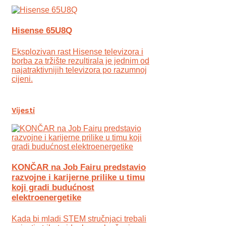
Hisense 65U8Q
Eksplozivan rast Hisense televizora i
borba za tržište rezultirala je jednim od
najatraktivnijih televizora po razumnoj
cijeni.
Vijesti
KONČAR na Job Fairu predstavio
razvojne i karijerne prilike u timu
koji gradi budućnost
elektroenergetike
Kada bi mladi STEM stručnjaci trebali