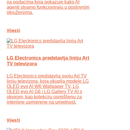
na podacima koja pokazuje kako AI
agenti stvarno funkcioniraju u poslovnim
okruženjima.
Vijesti
LG Electronics predstavlja liniju Art
TV televizora
LG Electronics predstavlja svoju Art TV
liniju televizora, koja okuplja modele LG
OLED evo AI W6 Wallpaper TV, LG
OLED evo AI G6 i LG Gallery TV AI s
okvirom, kao kolekciju osmišljenu za
interijere usmjerene na umjetnost.
Vijesti