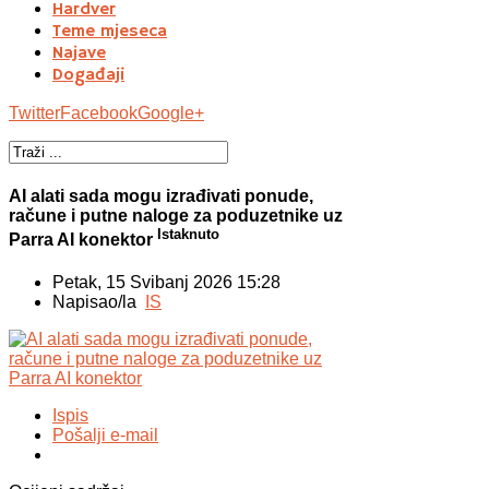
Hardver
Teme mjeseca
Najave
Događaji
Twitter
Facebook
Google+
AI alati sada mogu izrađivati ponude,
račune i putne naloge za poduzetnike uz
Istaknuto
Parra AI konektor
Petak, 15 Svibanj 2026 15:28
Napisao/la
IS
Ispis
Pošalji e-mail