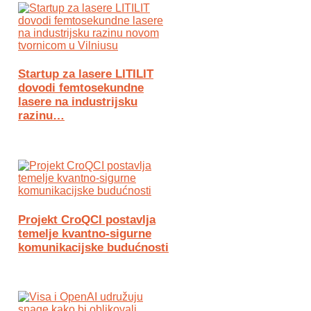
Startup za lasere LITILIT
dovodi femtosekundne
lasere na industrijsku
razinu…
Projekt CroQCI postavlja
temelje kvantno-sigurne
komunikacijske budućnosti