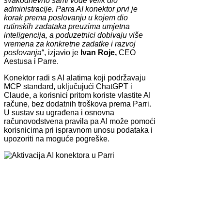
svakodnevno sami vode velik dio
administracije. Parra AI konektor prvi je
korak prema poslovanju u kojem dio
rutinskih zadataka preuzima umjetna
inteligencija, a poduzetnici dobivaju više
vremena za konkretne zadatke i razvoj
poslovanja
“, izjavio je
Ivan Roje,
CEO
Aestusa i Parre.
Konektor radi s AI alatima koji podržavaju
MCP standard, uključujući ChatGPT i
Claude, a korisnici pritom koriste vlastite AI
račune, bez dodatnih troškova prema Parri.
U sustav su ugrađena i osnovna
računovodstvena pravila pa AI može pomoći
korisnicima pri ispravnom unosu podataka i
upozoriti na moguće pogreške.