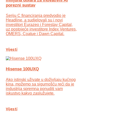
milijuna dolara za inovativni AI
porezni sustav
Seriju C financiranja predvodio je
Headline, a sudjelovali su i novi
investitori Eurazeo i Forestay Capital,
uz postojeće investitore Index Ventures,
OMERS, Coatue i Dawn Capital.
Vijesti
Hisense 100UXQ
Ako istinski uživate u doživljaju kućnog
kina, možemo sa sigurnošću reći da je
industrija spremna ponuditi vam
iskustvo kakvo zaslužujete.
Vijesti