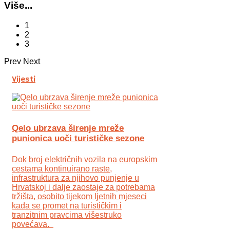
Više...
1
2
3
Prev
Next
Vijesti
Qelo ubrzava širenje mreže
punionica uoči turističke sezone
Dok broj električnih vozila na europskim
cestama kontinuirano raste,
infrastruktura za njihovo punjenje u
Hrvatskoj i dalje zaostaje za potrebama
tržišta, osobito tijekom ljetnih mjeseci
kada se promet na turističkim i
tranzitnim pravcima višestruko
povećava.