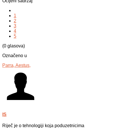
Ocijeni sadržaj
1
2
3
4
5
(0 glasova)
Označeno u
Parra,
Aestus,
IS
Riječ je o tehnologiji koja poduzetnicima