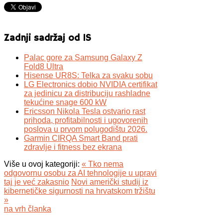
Zadnji sadržaj od IS
Palac gore za Samsung Galaxy Z
Fold8 Ultra
Hisense UR8S: Telka za svaku sobu
LG Electronics dobio NVIDIA certifikat
za jedinicu za distribuciju rashladne
tekućine snage 600 kW
Ericsson Nikola Tesla ostvario rast
prihoda, profitabilnosti i ugovorenih
poslova u prvom polugodištu 2026.
Garmin CIRQA Smart Band prati
zdravlje i fitness bez ekrana
Više u ovoj kategoriji:
« Tko nema
odgovornu osobu za AI tehnologije u upravi
taj je već zakasnio
Novi američki studij iz
kibernetičke sigurnosti na hrvatskom tržištu
»
na vrh članka