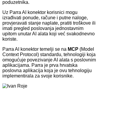
poduzetnika.
Uz Parra AI konektor korisnici mogu
izrađivati ponude, račune i putne naloge,
provjeravati stanje naplate, pratiti troškove ili
imati pregled poslovanja jednostavnim
upitom unutar AI alata koji već svakodnevno
koriste.
Parra AI konektor temelji se na
MCP
(Model
Context Protocol) standardu, tehnologiji koja
omogućuje povezivanje AI alata s poslovnim
aplikacijama. Parra je prva hrvatska
poslovna aplikacija koja je ovu tehnologiju
implementirala za svoje korisnike.