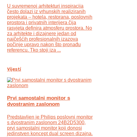
U suvremenoj arhitekturi inspiracija
često dolazi iz vrhunskih realiziranih
projekata – hotela, restorana, poslovnih
prostora i privatnih interijera čija
rasvjeta definira atmosferu prostora. No
za arhitekte i dizajnere jedan od
najčešćih profesionalnih izazova
počinje upravo nakon što pronađu
referencu. Tko stoji iza ...
Vijesti
Prvi samostalni monitor s
dvostranim zaslonom
Predstavljen je Philips poslovni monitor
s dvostranim zaslonom 24B2D5300,
prvi samostalni monitor koji donosi
jedinstven koncept dual screen dizajna.