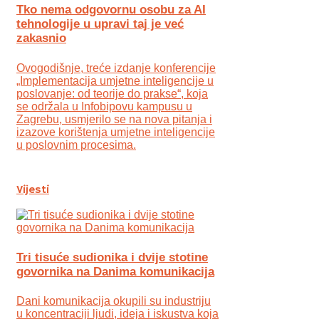
Tko nema odgovornu osobu za AI
tehnologije u upravi taj je već
zakasnio
Ovogodišnje, treće izdanje konferencije
„Implementacija umjetne inteligencije u
poslovanje: od teorije do prakse“, koja
se održala u Infobipovu kampusu u
Zagrebu, usmjerilo se na nova pitanja i
izazove korištenja umjetne inteligencije
u poslovnim procesima.
Vijesti
Tri tisuće sudionika i dvije stotine
govornika na Danima komunikacija
Dani komunikacija okupili su industriju
u koncentraciji ljudi, ideja i iskustva koja