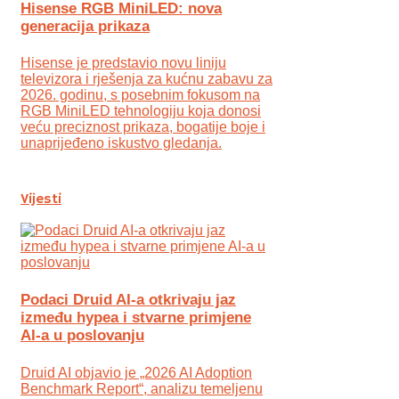
Hisense RGB MiniLED: nova
generacija prikaza
Hisense je predstavio novu liniju
televizora i rješenja za kućnu zabavu za
2026. godinu, s posebnim fokusom na
RGB MiniLED tehnologiju koja donosi
veću preciznost prikaza, bogatije boje i
unaprijeđeno iskustvo gledanja.
Vijesti
Podaci Druid AI-a otkrivaju jaz
između hypea i stvarne primjene
AI-a u poslovanju
Druid AI objavio je „2026 AI Adoption
Benchmark Report“, analizu temeljenu