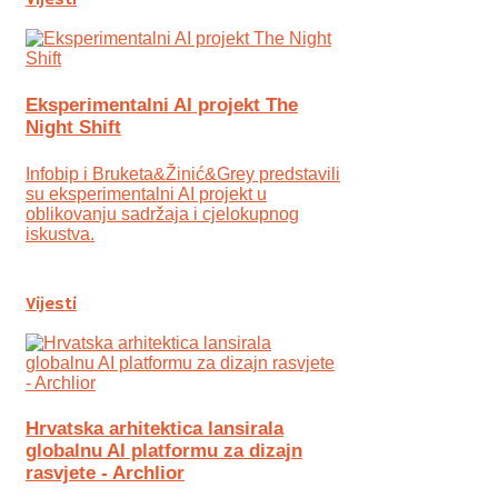
Vijesti
Eksperimentalni AI projekt The
Night Shift
Infobip i Bruketa&Žinić&Grey predstavili
su eksperimentalni AI projekt u
oblikovanju sadržaja i cjelokupnog
iskustva.
Vijesti
Hrvatska arhitektica lansirala
globalnu AI platformu za dizajn
rasvjete - Archlior