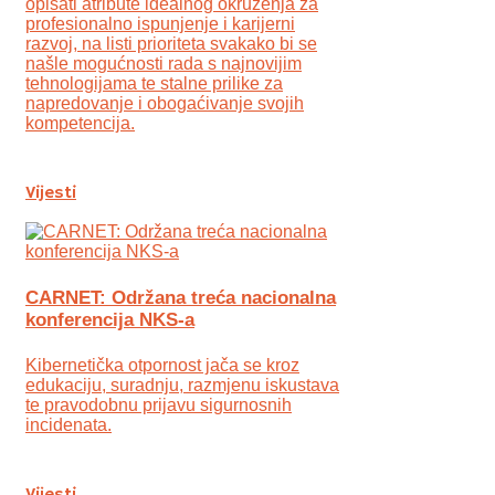
opisati atribute idealnog okruženja za
profesionalno ispunjenje i karijerni
razvoj, na listi prioriteta svakako bi se
našle mogućnosti rada s najnovijim
tehnologijama te stalne prilike za
napredovanje i obogaćivanje svojih
kompetencija.
Vijesti
CARNET: Održana treća nacionalna
konferencija NKS-a
Kibernetička otpornost jača se kroz
edukaciju, suradnju, razmjenu iskustava
te pravodobnu prijavu sigurnosnih
incidenata.