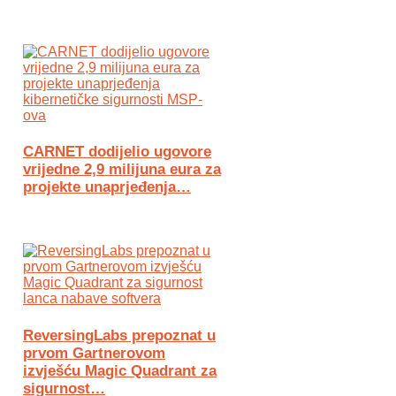
CARNET dodijelio ugovore
vrijedne 2,9 milijuna eura za
projekte unaprjeđenja…
ReversingLabs prepoznat u
prvom Gartnerovom
izvješću Magic Quadrant za
sigurnost…