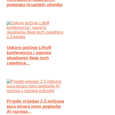
podataka hrvatskih učenika
Uskoro počinje Liftoff
konferencija i najveće
okupljanje deep tech
zajednice…
Projekt vrijedan 2,5 milijuna
eura otvara novo poglavlje
AI razvoja…