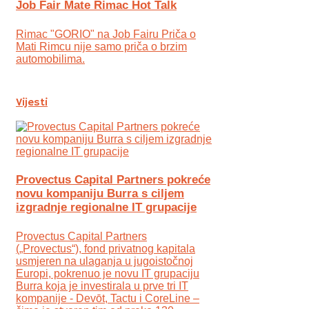
Job Fair Mate Rimac Hot Talk
Rimac "GORIO" na Job Fairu Priča o
Mati Rimcu nije samo priča o brzim
automobilima.
Vijesti
Provectus Capital Partners pokreće
novu kompaniju Burra s ciljem
izgradnje regionalne IT grupacije
Provectus Capital Partners
(„Provectus“), fond privatnog kapitala
usmjeren na ulaganja u jugoistočnoj
Europi, pokrenuo je novu IT grupaciju
Burra koja je investirala u prve tri IT
kompanije - Devōt, Tactu i CoreLine –