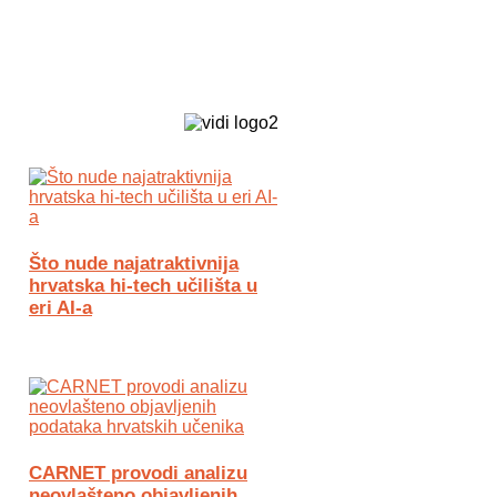
Biz Tech web portal powered by
Što nude najatraktivnija
hrvatska hi-tech učilišta u
eri AI-a
CARNET provodi analizu
neovlašteno objavljenih