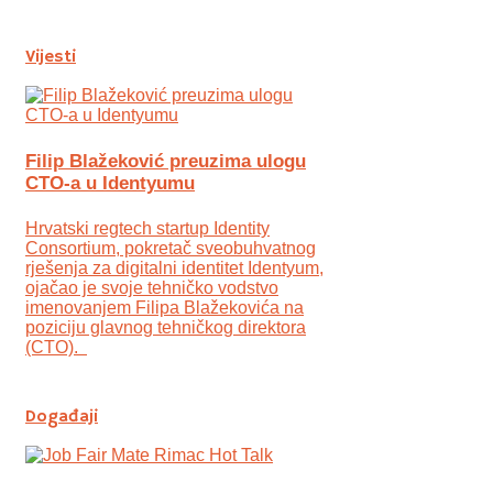
Vijesti
Filip Blažeković preuzima ulogu
CTO-a u Identyumu
Hrvatski regtech startup Identity
Consortium, pokretač sveobuhvatnog
rješenja za digitalni identitet Identyum,
ojаčao je svoje tehničko vodstvo
imenovanjem Filipa Blažekovića na
poziciju glavnog tehničkog direktora
(CTO).
Događaji