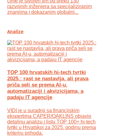
čime je stvoren tim od preko 130
razvojnih inženjera sa specijaliziranim
znanjima i dokazanim globalni...
Analize
TOP 100 hrvatskih hi-tech tvrtki
2025.: rast se nastavlja, ali prava
priča seli se prema AI-u,
automatizaciji i akvizicijama, a
padaju IT agencije
VIDI je u suradnji sa financijskim
ekspertima CAPER/OAKLINS objavio
detaljnu analizu i listu TOP 100+ hi-tech
tvrtki u Hrvatskoj za 2025. godinu prema
kriteriju prihoda.