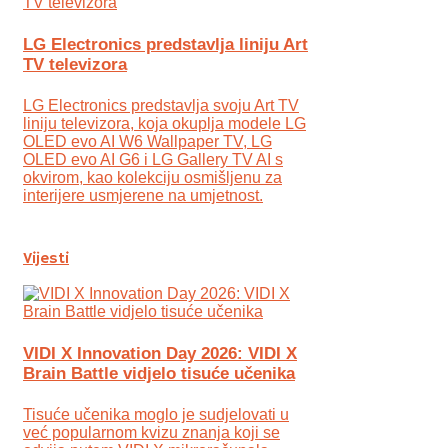
LG Electronics predstavlja liniju Art
TV televizora
LG Electronics predstavlja svoju Art TV
liniju televizora, koja okuplja modele LG
OLED evo AI W6 Wallpaper TV, LG
OLED evo AI G6 i LG Gallery TV AI s
okvirom, kao kolekciju osmišljenu za
interijere usmjerene na umjetnost.
Vijesti
VIDI X Innovation Day 2026: VIDI X
Brain Battle vidjelo tisuće učenika
Tisuće učenika moglo je sudjelovati u
već popularnom kvizu znanja koji se