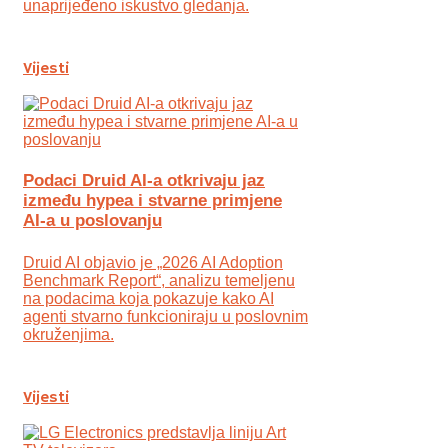
unaprijeđeno iskustvo gledanja.
Vijesti
Podaci Druid AI-a otkrivaju jaz
između hypea i stvarne primjene
AI-a u poslovanju
Druid AI objavio je „2026 AI Adoption
Benchmark Report“, analizu temeljenu
na podacima koja pokazuje kako AI
agenti stvarno funkcioniraju u poslovnim
okruženjima.
Vijesti