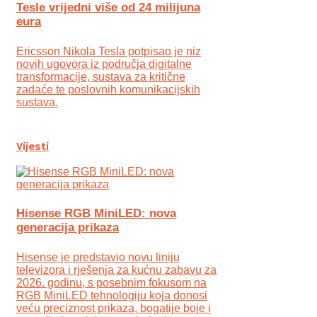
Tesle vrijedni više od 24 milijuna
eura
Ericsson Nikola Tesla potpisao je niz
novih ugovora iz područja digitalne
transformacije, sustava za kritične
zadaće te poslovnih komunikacijskih
sustava.
Vijesti
Hisense RGB MiniLED: nova
generacija prikaza
Hisense je predstavio novu liniju
televizora i rješenja za kućnu zabavu za
2026. godinu, s posebnim fokusom na
RGB MiniLED tehnologiju koja donosi
veću preciznost prikaza, bogatije boje i