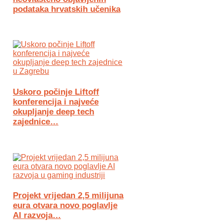
podataka hrvatskih učenika
Uskoro počinje Liftoff
konferencija i najveće
okupljanje deep tech
zajednice…
Projekt vrijedan 2,5 milijuna
eura otvara novo poglavlje
AI razvoja…