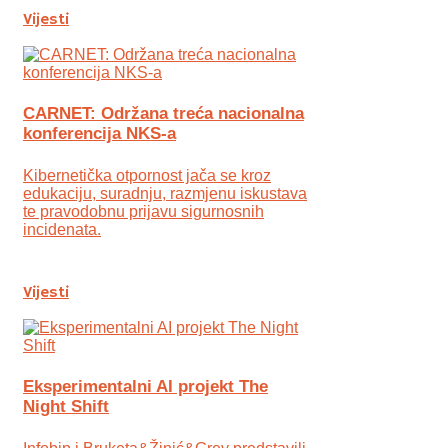
Vijesti
CARNET: Održana treća nacionalna
konferencija NKS-a
Kibernetička otpornost jača se kroz
edukaciju, suradnju, razmjenu iskustava
te pravodobnu prijavu sigurnosnih
incidenata.
Vijesti
Eksperimentalni AI projekt The
Night Shift