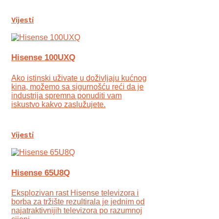
Vijesti
Hisense 100UXQ
Ako istinski uživate u doživljaju kućnog
kina, možemo sa sigurnošću reći da je
industrija spremna ponuditi vam
iskustvo kakvo zaslužujete.
Vijesti
Hisense 65U8Q
Eksplozivan rast Hisense televizora i
borba za tržište rezultirala je jednim od
najatraktivnijih televizora po razumnoj