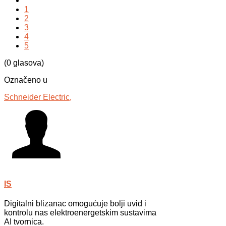
1
2
3
4
5
(0 glasova)
Označeno u
Schneider Electric,
IS
Digitalni blizanac omogućuje bolji uvid i
kontrolu nas elektroenergetskim sustavima
AI tvornica.