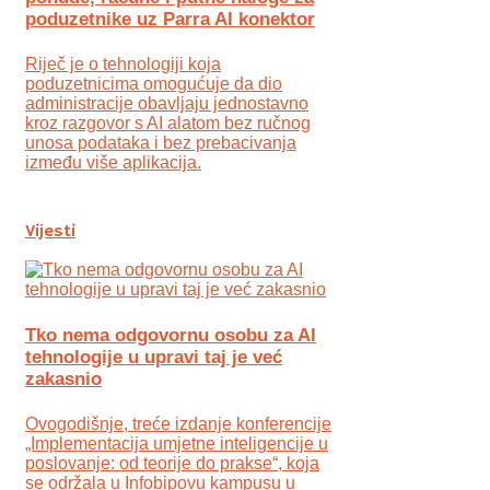
poduzetnike uz Parra AI konektor
Riječ je o tehnologiji koja
poduzetnicima omogućuje da dio
administracije obavljaju jednostavno
kroz razgovor s AI alatom bez ručnog
unosa podataka i bez prebacivanja
između više aplikacija.
Vijesti
Tko nema odgovornu osobu za AI
tehnologije u upravi taj je već
zakasnio
Ovogodišnje, treće izdanje konferencije
„Implementacija umjetne inteligencije u
poslovanje: od teorije do prakse“, koja
se održala u Infobipovu kampusu u