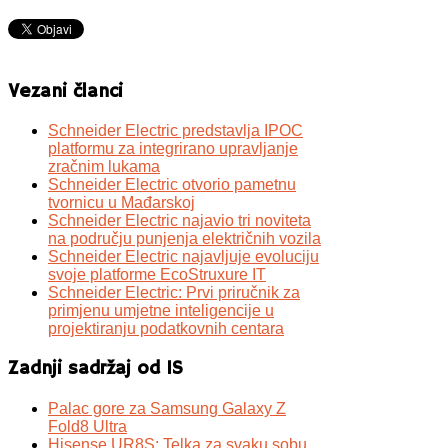
Vezani članci
Schneider Electric predstavlja IPOC
platformu za integrirano upravljanje
zračnim lukama
Schneider Electric otvorio pametnu
tvornicu u Mađarskoj
Schneider Electric najavio tri noviteta
na području punjenja električnih vozila
Schneider Electric najavljuje evoluciju
svoje platforme EcoStruxure IT
Schneider Electric: Prvi priručnik za
primjenu umjetne inteligencije u
projektiranju podatkovnih centara
Zadnji sadržaj od IS
Palac gore za Samsung Galaxy Z
Fold8 Ultra
Hisense UR8S: Telka za svaku sobu