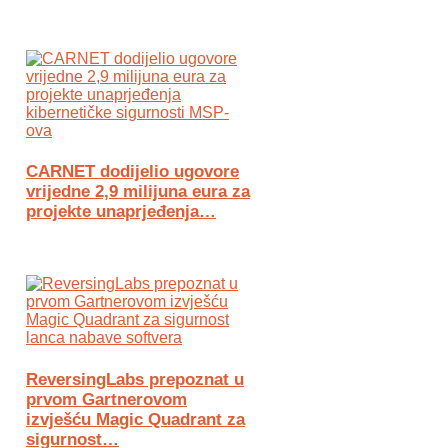
CARNET dodijelio ugovore
vrijedne 2,9 milijuna eura za
projekte unaprjeđenja…
ReversingLabs prepoznat u
prvom Gartnerovom
izvješću Magic Quadrant za
sigurnost…