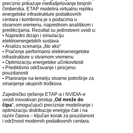
precizno prikazuje međudjelovanje brojnih
čimbenika. ETAP modelira virtualnu repliku
energetske infrastrukture podatkovnih
centara i kombinira je s podacima u
stvarnom vremenu, naprednom analitikom i
predikcijama. Rezultat su jedinstveni uvidi u:
• Napredni dizajn i simulaciju
elektroenergetskih sustava
• Analizu scenarija „što ako“
• Praćenje performansi elektroenergetske
infrastrukture u stvarnom vremenu
• Optimizaciju energetske učinkovitosti
• Prediktivno održavanje i procjenu
pouzdanosti
• Planiranje na temelju stvarne potrošnje za
smanjenje ukupnih troškova
Zajedničko rješenje ETAP-a i NVIDIA-e
uvodi inovativan pristup „
Od mreže do
čipa
“, omogućujući preciznije modeliranje i
optimizaciju distribucije energije čak i na
razini čipova – ključan korak za pouzdanost
i održivost modernih podatkovnih centara.