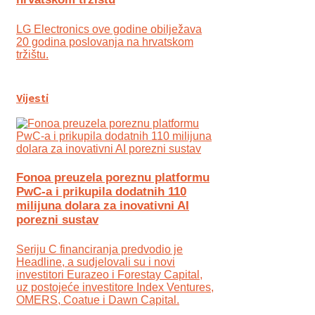
LG Electronics ove godine obilježava
20 godina poslovanja na hrvatskom
tržištu.
Vijesti
Fonoa preuzela poreznu platformu
PwC-a i prikupila dodatnih 110
milijuna dolara za inovativni AI
porezni sustav
Seriju C financiranja predvodio je
Headline, a sudjelovali su i novi
investitori Eurazeo i Forestay Capital,
uz postojeće investitore Index Ventures,
OMERS, Coatue i Dawn Capital.