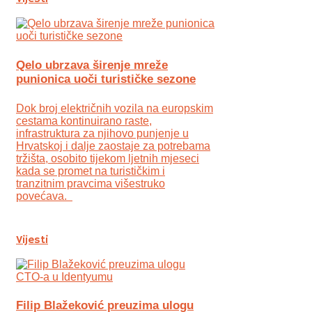
Qelo ubrzava širenje mreže
punionica uoči turističke sezone
Dok broj električnih vozila na europskim
cestama kontinuirano raste,
infrastruktura za njihovo punjenje u
Hrvatskoj i dalje zaostaje za potrebama
tržišta, osobito tijekom ljetnih mjeseci
kada se promet na turističkim i
tranzitnim pravcima višestruko
povećava.
Vijesti
Filip Blažeković preuzima ulogu