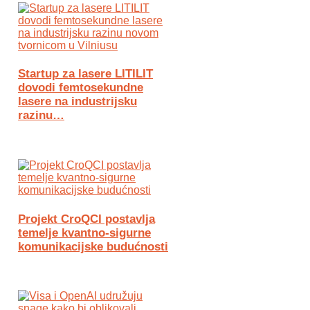
Startup za lasere LITILIT
dovodi femtosekundne
lasere na industrijsku
razinu…
Projekt CroQCI postavlja
temelje kvantno-sigurne
komunikacijske budućnosti