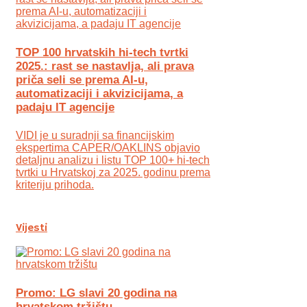
TOP 100 hrvatskih hi-tech tvrtki
2025.: rast se nastavlja, ali prava
priča seli se prema AI-u,
automatizaciji i akvizicijama, a
padaju IT agencije
VIDI je u suradnji sa financijskim
ekspertima CAPER/OAKLINS objavio
detaljnu analizu i listu TOP 100+ hi-tech
tvrtki u Hrvatskoj za 2025. godinu prema
kriteriju prihoda.
Vijesti
Promo: LG slavi 20 godina na
hrvatskom tržištu