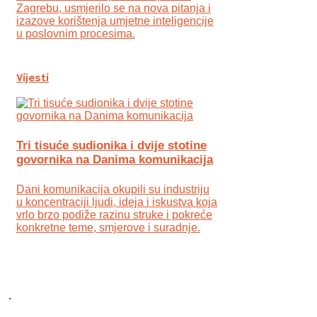
Zagrebu, usmjerilo se na nova pitanja i
izazove korištenja umjetne inteligencije
u poslovnim procesima.
Vijesti
Tri tisuće sudionika i dvije stotine
govornika na Danima komunikacija
Dani komunikacija okupili su industriju
u koncentraciji ljudi, ideja i iskustva koja
vrlo brzo podiže razinu struke i pokreće
konkretne teme, smjerove i suradnje.
.