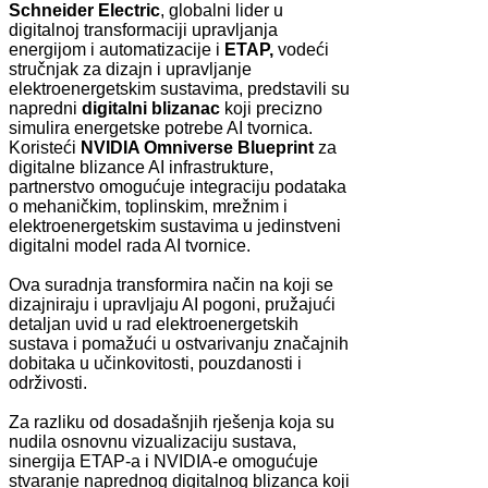
Schneider Electric
, globalni lider u
digitalnoj transformaciji upravljanja
energijom i automatizacije i
ETAP,
vodeći
stručnjak za dizajn i upravljanje
elektroenergetskim sustavima, predstavili su
napredni
digitalni blizanac
koji precizno
simulira energetske potrebe AI tvornica.
Koristeći
NVIDIA Omniverse Blueprint
za
digitalne blizance AI infrastrukture,
partnerstvo omogućuje integraciju podataka
o mehaničkim, toplinskim, mrežnim i
elektroenergetskim sustavima u jedinstveni
digitalni model rada AI tvornice.
Ova suradnja transformira način na koji se
dizajniraju i upravljaju AI pogoni, pružajući
detaljan uvid u rad elektroenergetskih
sustava i pomažući u ostvarivanju značajnih
dobitaka u učinkovitosti, pouzdanosti i
održivosti.
Za razliku od dosadašnjih rješenja koja su
nudila osnovnu vizualizaciju sustava,
sinergija ETAP-a i NVIDIA-e omogućuje
stvaranje naprednog digitalnog blizanca koji