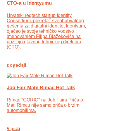
CTO-a u Identyumu
Hrvatski regtech startup Identity
Consortium, pokretač sveobuhvatnog
rješenja za digitalni identitet Identyum,
ojаčao je svoje tehničko vodstvo
imenovanjem Filipa Blažekovića na
poziciju glavnog tehničkog direktora
(CTO).
Događaji
Job Fair Mate Rimac Hot Talk
Rimac "GORIO" na Job Fairu Priča o
Mati Rimcu nije samo priča o brzim
automobilima.
Vijesti