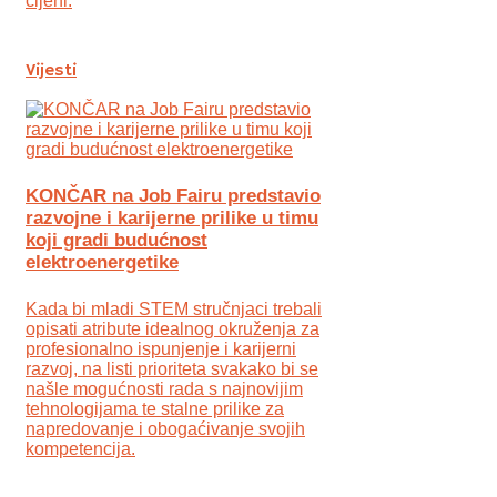
cijeni.
Vijesti
KONČAR na Job Fairu predstavio
razvojne i karijerne prilike u timu
koji gradi budućnost
elektroenergetike
Kada bi mladi STEM stručnjaci trebali
opisati atribute idealnog okruženja za
profesionalno ispunjenje i karijerni
razvoj, na listi prioriteta svakako bi se
našle mogućnosti rada s najnovijim
tehnologijama te stalne prilike za
napredovanje i obogaćivanje svojih
kompetencija.