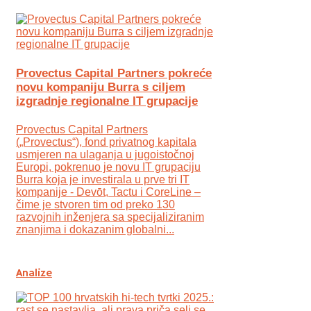
Provectus Capital Partners pokreće
novu kompaniju Burra s ciljem
izgradnje regionalne IT grupacije
Provectus Capital Partners
(„Provectus“), fond privatnog kapitala
usmjeren na ulaganja u jugoistočnoj
Europi, pokrenuo je novu IT grupaciju
Burra koja je investirala u prve tri IT
kompanije - Devōt, Tactu i CoreLine –
čime je stvoren tim od preko 130
razvojnih inženjera sa specijaliziranim
znanjima i dokazanim globalni...
Analize