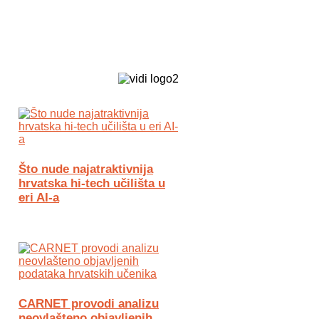
Biz Tech web portal powered by
Što nude najatraktivnija
hrvatska hi-tech učilišta u
eri AI-a
CARNET provodi analizu
neovlašteno objavljenih