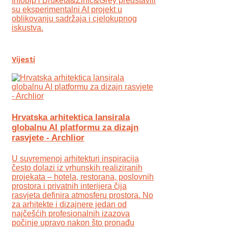
Infobip i Bruketa&Žinić&Grey predstavili
su eksperimentalni AI projekt u
oblikovanju sadržaja i cjelokupnog
iskustva.
Vijesti
Hrvatska arhitektica lansirala
globalnu AI platformu za dizajn
rasvjete - Archlior
U suvremenoj arhitekturi inspiracija
često dolazi iz vrhunskih realiziranih
projekata – hotela, restorana, poslovnih
prostora i privatnih interijera čija
rasvjeta definira atmosferu prostora. No
za arhitekte i dizajnere jedan od
najčešćih profesionalnih izazova
počinje upravo nakon što pronađu