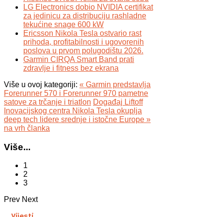
LG Electronics dobio NVIDIA certifikat
za jedinicu za distribuciju rashladne
tekućine snage 600 kW
Ericsson Nikola Tesla ostvario rast
prihoda, profitabilnosti i ugovorenih
poslova u prvom polugodištu 2026.
Garmin CIRQA Smart Band prati
zdravlje i fitness bez ekrana
Više u ovoj kategoriji:
« Garmin predstavlja
Forerunner 570 i Forerunner 970 pametne
satove za trčanje i triatlon
Događaj Liftoff
Inovacijskog centra Nikola Tesla okuplja
deep tech lidere srednje i istočne Europe »
na vrh članka
Više...
1
2
3
Prev
Next
Vijesti