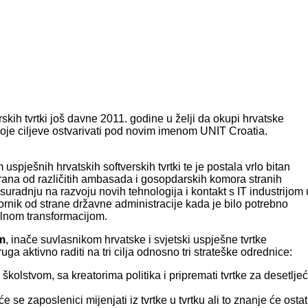
skih tvrtki još davne 2011. godine u želji da okupi hrvatske
oje ciljeve ostvarivati pod novim imenom
UNIT Croatia
.
spješnih hrvatskih softverskih tvrtki te je postala vrlo bitan
irana od različitih ambasada i gosopdarskih komora stranih
suradnju na razvoju novih tehnologija i kontakt s IT industrijom 
rnik od strane državne administracije kada je bilo potrebno
lnom transformacijom.
m
, inače suvlasnikom hrvatske i svjetski uspješne tvrtke
uga aktivno raditi na tri cilja odnosno tri strateške odrednice:
i školstvom, sa kreatorima politika i pripremati tvrtke za desetlje
e se zaposlenici mijenjati iz tvrtke u tvrtku ali to znanje će ostat