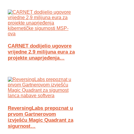
CARNET dodijelio ugovore
vrijedne 2,9 milijuna eura za
projekte unaprjeđenja…
ReversingLabs prepoznat u
prvom Gartnerovom
izvješću Magic Quadrant za
sigurnost…