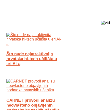
Biz Tech web portal powered by
Što nude najatraktivnija
hrvatska hi-tech učilišta u
eri AI-a
CARNET provodi analizu
neovlašteno objavljenih