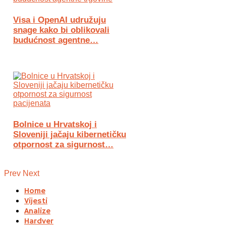
Visa i OpenAI udružuju
snage kako bi oblikovali
budućnost agentne…
Bolnice u Hrvatskoj i
Sloveniji jačaju kibernetičku
otpornost za sigurnost…
Prev
Next
Home
Vijesti
Analize
Hardver