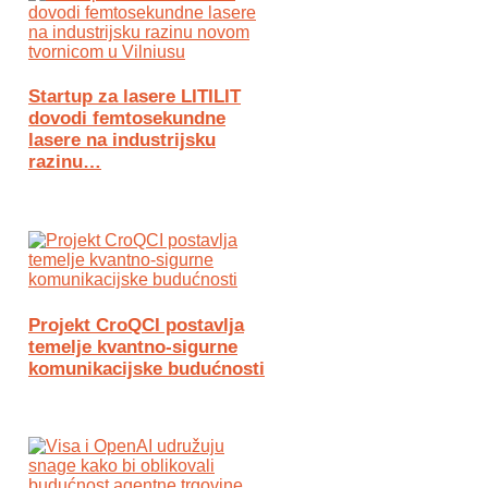
Startup za lasere LITILIT
dovodi femtosekundne
lasere na industrijsku
razinu…
Projekt CroQCI postavlja
temelje kvantno-sigurne
komunikacijske budućnosti