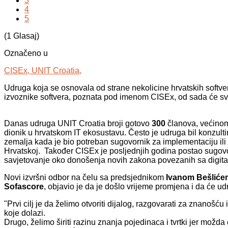
3
4
5
(1 Glasaj)
Označeno u
CISEx,
UNIT Croatia,
Udruga koja se osnovala od strane nekolicine hrvatskih softver
izvoznike softvera, poznata pod imenom CISEx,
od sada će sv
Danas udruga UNIT Croatia broji gotovo
300
članova, većinom u
dionik u hrvatskom IT ekosustavu. Često je udruga bil konzult
zemalja kada je bio potreban sugovornik za implementaciju ili 
Hrvatskoj. Također CISEx je posljednjih godina postao sugovo
savjetovanje oko donošenja novih zakona povezanih sa digita
Novi izvršni odbor na čelu sa predsjednikom
Ivanom Bešliće
Sofascore
, objavio je da je došlo vrijeme promjena i da će udr
"Prvi cilj je da želimo otvoriti dijalog, razgovarati za znanošću 
koje dolazi.
Drugo, želimo širiti razinu znanja pojedinaca i tvrtki jer možda ć