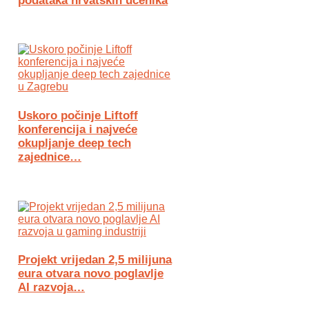
podataka hrvatskih učenika
Uskoro počinje Liftoff
konferencija i najveće
okupljanje deep tech
zajednice…
Projekt vrijedan 2,5 milijuna
eura otvara novo poglavlje
AI razvoja…