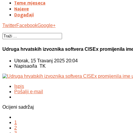
Teme mjeseca
Najave
Događaji
Twitter
Facebook
Google+
Udruga hrvatskih izvoznika softvera CISEx promijenila im
Utorak, 15 Travanj 2025 20:04
Napisao/la TK
Ispis
Pošalji e-mail
Ocijeni sadržaj
1
2