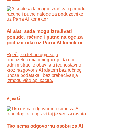
AI alati sada mogu izrađivati
ponude, račune i putne naloge za
poduzetnike uz Parra AI konektor
Riječ je o tehnologiji koja
poduzetnicima omogućuje da dio
administracije obavljaju jednostavno
kroz razgovor s AI alatom bez ručnog
unosa podataka i bez prebacivanja
između više aplikacija.
Vijesti
Tko nema odgovornu osobu za AI