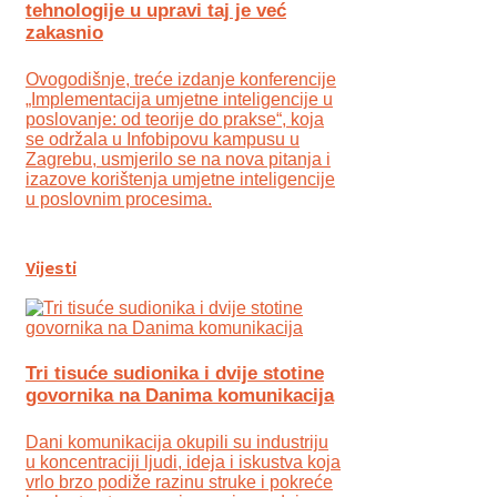
tehnologije u upravi taj je već
zakasnio
Ovogodišnje, treće izdanje konferencije
„Implementacija umjetne inteligencije u
poslovanje: od teorije do prakse“, koja
se održala u Infobipovu kampusu u
Zagrebu, usmjerilo se na nova pitanja i
izazove korištenja umjetne inteligencije
u poslovnim procesima.
Vijesti
Tri tisuće sudionika i dvije stotine
govornika na Danima komunikacija
Dani komunikacija okupili su industriju
u koncentraciji ljudi, ideja i iskustva koja
vrlo brzo podiže razinu struke i pokreće