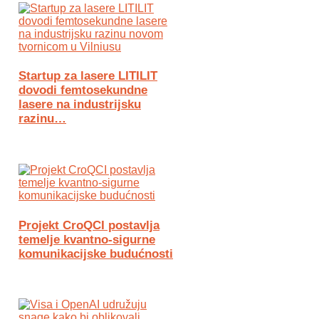
Startup za lasere LITILIT
dovodi femtosekundne
lasere na industrijsku
razinu…
Projekt CroQCI postavlja
temelje kvantno-sigurne
komunikacijske budućnosti