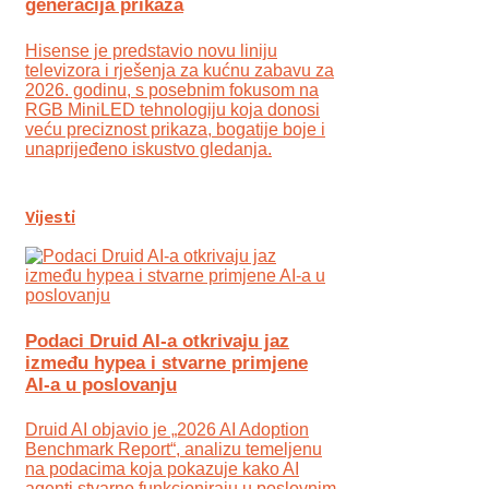
generacija prikaza
Hisense je predstavio novu liniju
televizora i rješenja za kućnu zabavu za
2026. godinu, s posebnim fokusom na
RGB MiniLED tehnologiju koja donosi
veću preciznost prikaza, bogatije boje i
unaprijeđeno iskustvo gledanja.
Vijesti
Podaci Druid AI-a otkrivaju jaz
između hypea i stvarne primjene
AI-a u poslovanju
Druid AI objavio je „2026 AI Adoption
Benchmark Report“, analizu temeljenu
na podacima koja pokazuje kako AI
agenti stvarno funkcioniraju u poslovnim