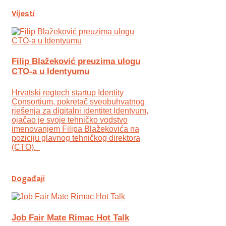
Vijesti
Filip Blažeković preuzima ulogu
CTO-a u Identyumu
Hrvatski regtech startup Identity
Consortium, pokretač sveobuhvatnog
rješenja za digitalni identitet Identyum,
ojаčao je svoje tehničko vodstvo
imenovanjem Filipa Blažekovića na
poziciju glavnog tehničkog direktora
(CTO).
Događaji
Job Fair Mate Rimac Hot Talk