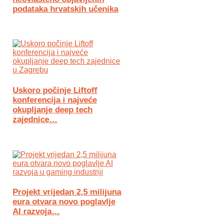
podataka hrvatskih učenika
Uskoro počinje Liftoff
konferencija i najveće
okupljanje deep tech
zajednice…
Projekt vrijedan 2,5 milijuna
eura otvara novo poglavlje
AI razvoja…