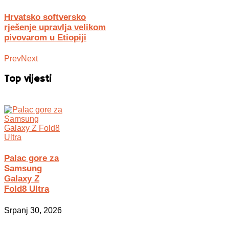
Hrvatsko softversko
rješenje upravlja velikom
pivovarom u Etiopiji
Prev
Next
Top vijesti
Palac gore za
Samsung
Galaxy Z
Fold8 Ultra
Srpanj 30, 2026