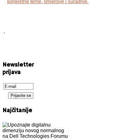
konkretne teme, smjerove i suradnje.
.
Newsletter
prijava
Najčitanije