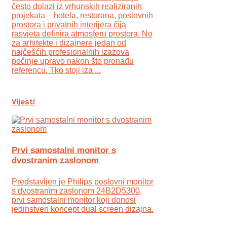
često dolazi iz vrhunskih realiziranih
projekata – hotela, restorana, poslovnih
prostora i privatnih interijera čija
rasvjeta definira atmosferu prostora. No
za arhitekte i dizajnere jedan od
najčešćih profesionalnih izazova
počinje upravo nakon što pronađu
referencu. Tko stoji iza ...
Vijesti
Prvi samostalni monitor s
dvostranim zaslonom
Predstavljen je Philips poslovni monitor
s dvostranim zaslonom 24B2D5300,
prvi samostalni monitor koji donosi
jedinstven koncept dual screen dizajna.