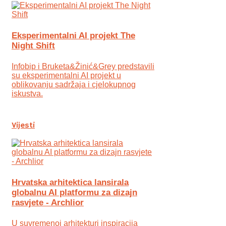
Eksperimentalni AI projekt The
Night Shift
Infobip i Bruketa&Žinić&Grey predstavili
su eksperimentalni AI projekt u
oblikovanju sadržaja i cjelokupnog
iskustva.
Vijesti
Hrvatska arhitektica lansirala
globalnu AI platformu za dizajn
rasvjete - Archlior
U suvremenoj arhitekturi inspiracija