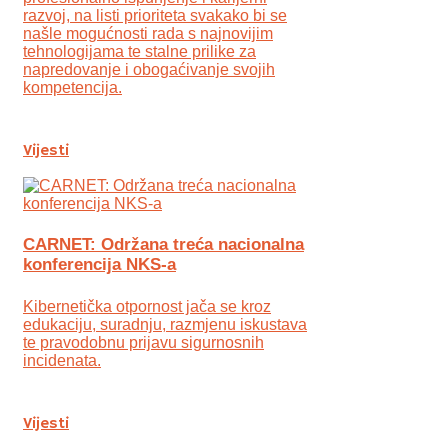
razvoj, na listi prioriteta svakako bi se
našle mogućnosti rada s najnovijim
tehnologijama te stalne prilike za
napredovanje i obogaćivanje svojih
kompetencija.
Vijesti
CARNET: Održana treća nacionalna
konferencija NKS-a
Kibernetička otpornost jača se kroz
edukaciju, suradnju, razmjenu iskustava
te pravodobnu prijavu sigurnosnih
incidenata.
Vijesti