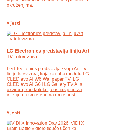
okruženjima.
Vijesti
LG Electronics predstavlja liniju Art
TV televizora
LG Electronics predstavlja svoju Art TV
liniju televizora, koja okuplja modele LG
OLED evo AI W6 Wallpaper TV, LG
OLED evo AI G6 i LG Gallery TV AI s
okvirom, kao kolekciju osmišljenu za
interijere usmjerene na umjetnost.
Vijesti