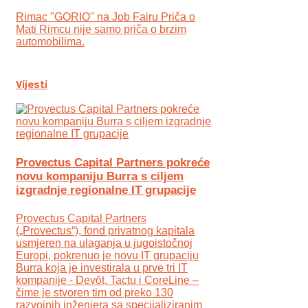
Rimac "GORIO" na Job Fairu Priča o
Mati Rimcu nije samo priča o brzim
automobilima.
Vijesti
Provectus Capital Partners pokreće
novu kompaniju Burra s ciljem
izgradnje regionalne IT grupacije
Provectus Capital Partners
(„Provectus“), fond privatnog kapitala
usmjeren na ulaganja u jugoistočnoj
Europi, pokrenuo je novu IT grupaciju
Burra koja je investirala u prve tri IT
kompanije - Devōt, Tactu i CoreLine –
čime je stvoren tim od preko 130
razvojnih inženjera sa specijaliziranim