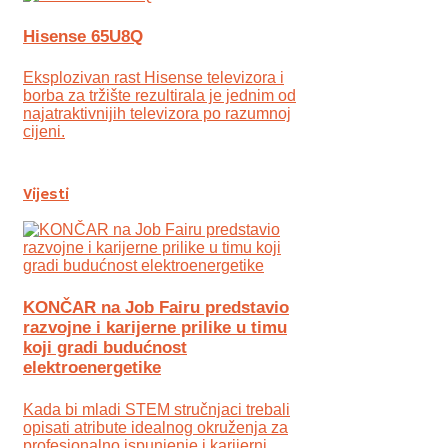
Hisense 65U8Q
Eksplozivan rast Hisense televizora i
borba za tržište rezultirala je jednim od
najatraktivnijih televizora po razumnoj
cijeni.
Vijesti
KONČAR na Job Fairu predstavio
razvojne i karijerne prilike u timu
koji gradi budućnost
elektroenergetike
Kada bi mladi STEM stručnjaci trebali
opisati atribute idealnog okruženja za
profesionalno ispunjenje i karijerni