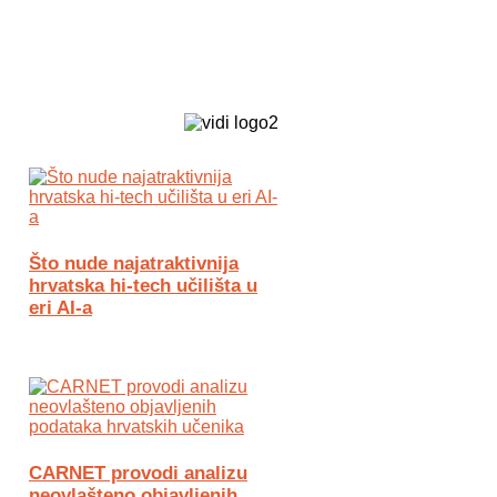
Biz Tech web portal powered by
Što nude najatraktivnija
hrvatska hi-tech učilišta u
eri AI-a
CARNET provodi analizu
neovlašteno objavljenih