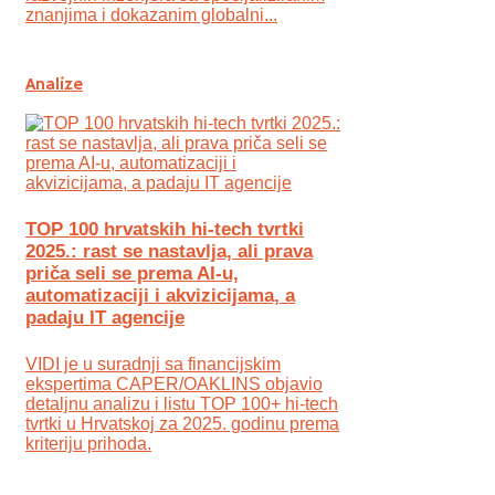
znanjima i dokazanim globalni...
Analize
TOP 100 hrvatskih hi-tech tvrtki
2025.: rast se nastavlja, ali prava
priča seli se prema AI-u,
automatizaciji i akvizicijama, a
padaju IT agencije
VIDI je u suradnji sa financijskim
ekspertima CAPER/OAKLINS objavio
detaljnu analizu i listu TOP 100+ hi-tech
tvrtki u Hrvatskoj za 2025. godinu prema
kriteriju prihoda.