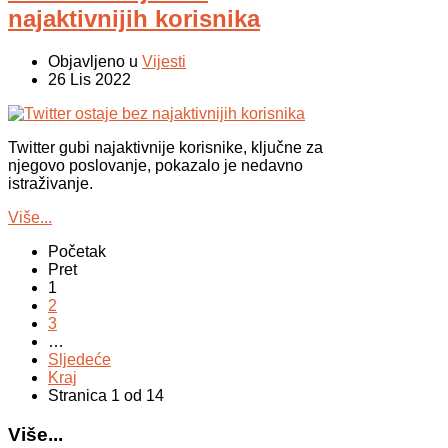
najaktivnijih korisnika
Objavljeno u
Vijesti
26 Lis 2022
Twitter gubi najaktivnije korisnike, ključne za
njegovo poslovanje, pokazalo je nedavno
istraživanje.
Više...
Početak
Pret
1
2
3
…
Sljedeće
Kraj
Stranica 1 od 14
Više...