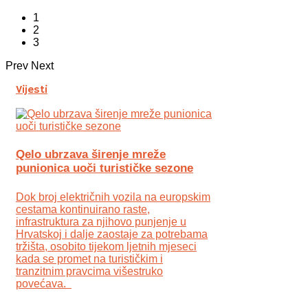
1
2
3
Prev
Next
Vijesti
Qelo ubrzava širenje mreže
punionica uoči turističke sezone
Dok broj električnih vozila na europskim
cestama kontinuirano raste,
infrastruktura za njihovo punjenje u
Hrvatskoj i dalje zaostaje za potrebama
tržišta, osobito tijekom ljetnih mjeseci
kada se promet na turističkim i
tranzitnim pravcima višestruko
povećava.