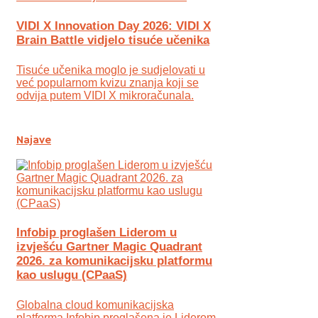
VIDI X Innovation Day 2026: VIDI X
Brain Battle vidjelo tisuće učenika
Tisuće učenika moglo je sudjelovati u
već popularnom kvizu znanja koji se
odvija putem VIDI X mikroračunala.
Najave
Infobip proglašen Liderom u
izvješću Gartner Magic Quadrant
2026. za komunikacijsku platformu
kao uslugu (CPaaS)
Globalna cloud komunikacijska
platforma Infobip proglašena je Liderom