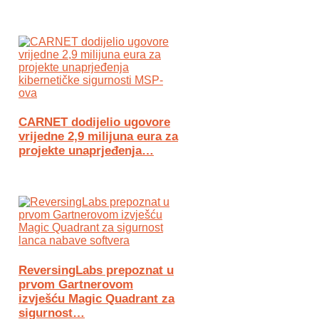
CARNET dodijelio ugovore
vrijedne 2,9 milijuna eura za
projekte unaprjeđenja…
ReversingLabs prepoznat u
prvom Gartnerovom
izvješću Magic Quadrant za
sigurnost…