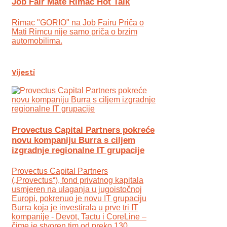
Job Fair Mate Rimac Hot Talk
Rimac "GORIO" na Job Fairu Priča o
Mati Rimcu nije samo priča o brzim
automobilima.
Vijesti
Provectus Capital Partners pokreće
novu kompaniju Burra s ciljem
izgradnje regionalne IT grupacije
Provectus Capital Partners
(„Provectus“), fond privatnog kapitala
usmjeren na ulaganja u jugoistočnoj
Europi, pokrenuo je novu IT grupaciju
Burra koja je investirala u prve tri IT
kompanije - Devōt, Tactu i CoreLine –
čime je stvoren tim od preko 130