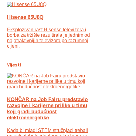
Hisense 65U8Q
Eksplozivan rast Hisense televizora i
borba za tržište rezultirala je jednim od
najatraktivnijih televizora po razumnoj
cijeni.
Vijesti
KONČAR na Job Fairu predstavio
razvojne i karijerne prilike u timu
koji gradi budućnost
elektroenergetike
Kada bi mladi STEM stručnjaci trebali
opisati atribute idealnog okruženja za