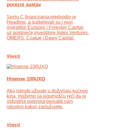
porezni sustav
Seriju C financiranja predvodio je
Headline, a sudjelovali su i novi
investitori Eurazeo i Forestay Capital,
uz postojeće investitore Index Ventures,
OMERS, Coatue i Dawn Capital.
Vijesti
Hisense 100UXQ
Ako istinski uživate u doživljaju kućnog
kina, možemo sa sigurnošću reći da je
industrija spremna ponuditi vam
iskustvo kakvo zaslužujete.
Vijesti