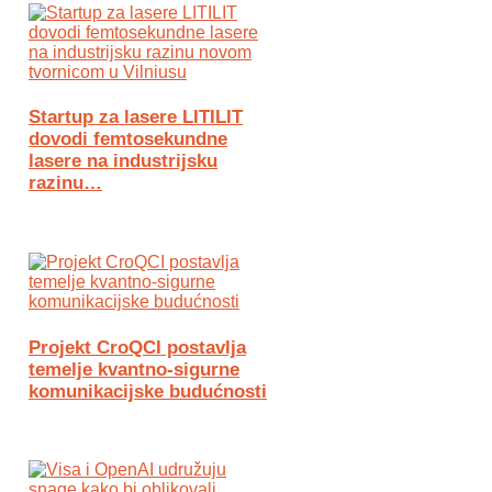
Startup za lasere LITILIT
dovodi femtosekundne
lasere na industrijsku
razinu…
Projekt CroQCI postavlja
temelje kvantno-sigurne
komunikacijske budućnosti