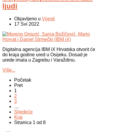
ljudi
Objavljeno u
Vijesti
17 Svi 2022
Digitalna agencija IBM iX Hrvatska otvorit će
do kraja godine ured u Osijeku. Dosad je
urede imala u Zagrebu i Varaždinu.
Više...
Početak
Pret
1
2
3
…
Sljedeće
Kraj
Stranica 1 od 8