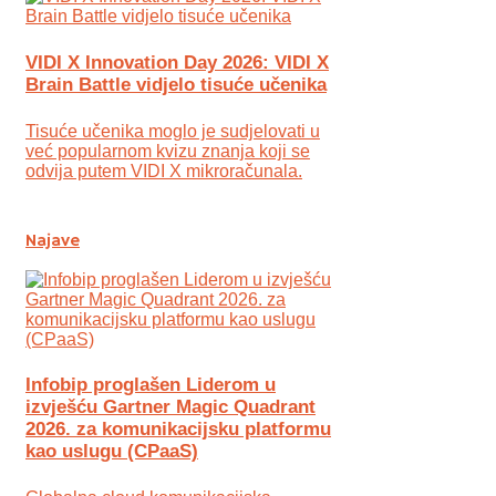
VIDI X Innovation Day 2026: VIDI X
Brain Battle vidjelo tisuće učenika
Tisuće učenika moglo je sudjelovati u
već popularnom kvizu znanja koji se
odvija putem VIDI X mikroračunala.
Najave
Infobip proglašen Liderom u
izvješću Gartner Magic Quadrant
2026. za komunikacijsku platformu
kao uslugu (CPaaS)