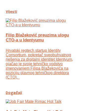
Vijesti
Filip Blažeković preuzima ulogu
CTO-a u Identyumu
Hrvatski regtech startup Identity
Consortium, pokretač sveobuhvatnog
rješenja za digitalni identitet Identyum,
ojаčao je svoje tehničko vodstvo
imenovanjem Filipa Blažekovića na
poziciju glavnog tehničkog direktora
(CTO).
Događaji