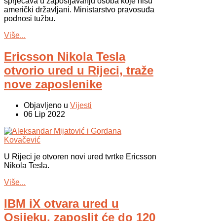
sprječava u zapošljavanju osoba koje nisu
američki državljani. Ministarstvo pravosuđa
podnosi tužbu.
Više...
Ericsson Nikola Tesla
otvorio ured u Rijeci, traže
nove zaposlenike
Objavljeno u
Vijesti
06 Lip 2022
U Rijeci je otvoren novi ured tvrtke Ericsson
Nikola Tesla.
Više...
IBM iX otvara ured u
Osijeku, zaposlit će do 120