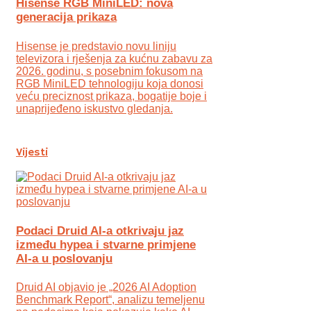
Hisense RGB MiniLED: nova
generacija prikaza
Hisense je predstavio novu liniju
televizora i rješenja za kućnu zabavu za
2026. godinu, s posebnim fokusom na
RGB MiniLED tehnologiju koja donosi
veću preciznost prikaza, bogatije boje i
unaprijeđeno iskustvo gledanja.
Vijesti
Podaci Druid AI-a otkrivaju jaz
između hypea i stvarne primjene
AI-a u poslovanju
Druid AI objavio je „2026 AI Adoption
Benchmark Report“, analizu temeljenu