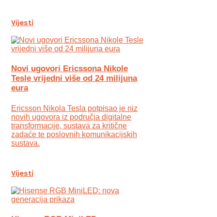
Vijesti
Novi ugovori Ericssona Nikole
Tesle vrijedni više od 24 milijuna
eura
Ericsson Nikola Tesla potpisao je niz
novih ugovora iz područja digitalne
transformacije, sustava za kritične
zadaće te poslovnih komunikacijskih
sustava.
Vijesti