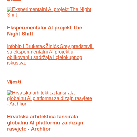
Eksperimentalni AI projekt The
Night Shift
Infobip i Bruketa&Žinić&Grey predstavili
su eksperimentalni AI projekt u
oblikovanju sadržaja i cjelokupnog
iskustva.
Vijesti
Hrvatska arhitektica lansirala
globalnu AI platformu za dizajn
rasvjete - Archlior