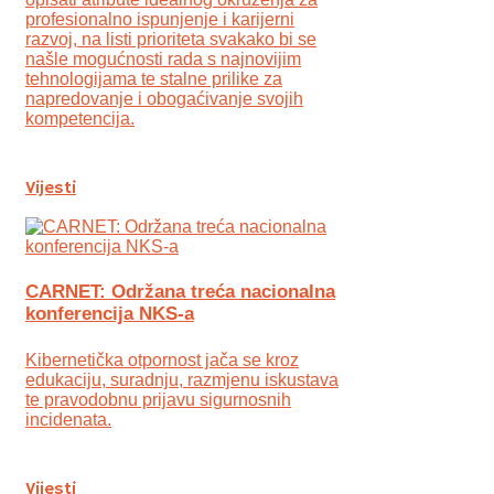
profesionalno ispunjenje i karijerni
razvoj, na listi prioriteta svakako bi se
našle mogućnosti rada s najnovijim
tehnologijama te stalne prilike za
napredovanje i obogaćivanje svojih
kompetencija.
Vijesti
CARNET: Održana treća nacionalna
konferencija NKS-a
Kibernetička otpornost jača se kroz
edukaciju, suradnju, razmjenu iskustava
te pravodobnu prijavu sigurnosnih
incidenata.
Vijesti