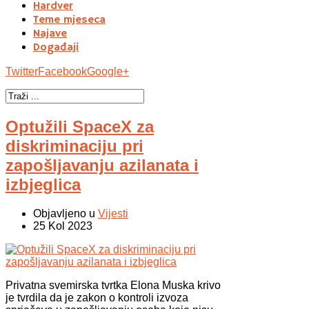
Hardver
Teme mjeseca
Najave
Događaji
Twitter
Facebook
Google+
Optužili SpaceX za
diskriminaciju pri
zapošljavanju azilanata i
izbjeglica
Objavljeno u
Vijesti
25 Kol 2023
Privatna svemirska tvrtka Elona Muska krivo
je tvrdila da je zakon o kontroli izvoza