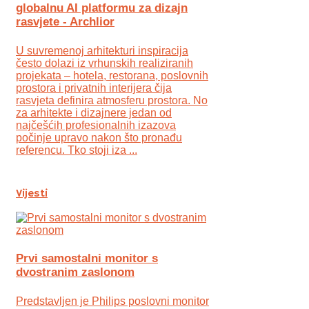
globalnu AI platformu za dizajn
rasvjete - Archlior
U suvremenoj arhitekturi inspiracija
često dolazi iz vrhunskih realiziranih
projekata – hotela, restorana, poslovnih
prostora i privatnih interijera čija
rasvjeta definira atmosferu prostora. No
za arhitekte i dizajnere jedan od
najčešćih profesionalnih izazova
počinje upravo nakon što pronađu
referencu. Tko stoji iza ...
Vijesti
Prvi samostalni monitor s
dvostranim zaslonom
Predstavljen je Philips poslovni monitor