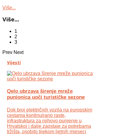
Više...
Više...
1
2
3
Prev
Next
Vijesti
Qelo ubrzava širenje mreže
punionica uoči turističke sezone
Dok broj električnih vozila na europskim
cestama kontinuirano raste,
infrastruktura za njihovo punjenje u
Hrvatskoj i dalje zaostaje za potrebama
tržišta, osobito tijekom ljetnih mjeseci