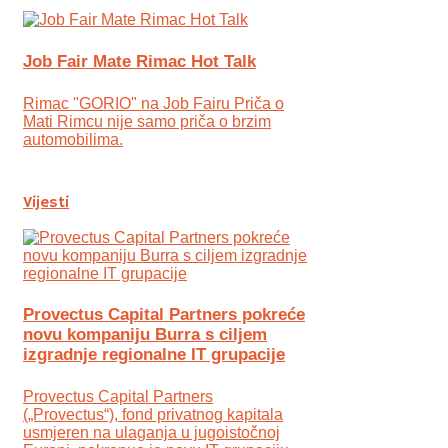
Job Fair Mate Rimac Hot Talk
Rimac "GORIO" na Job Fairu Priča o
Mati Rimcu nije samo priča o brzim
automobilima.
Vijesti
Provectus Capital Partners pokreće
novu kompaniju Burra s ciljem
izgradnje regionalne IT grupacije
Provectus Capital Partners
(„Provectus“), fond privatnog kapitala
usmjeren na ulaganja u jugoistočnoj