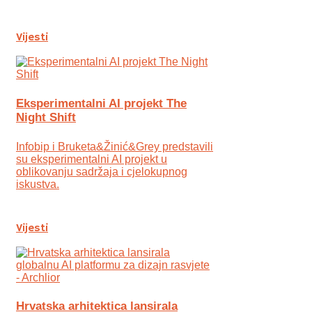
Vijesti
Eksperimentalni AI projekt The
Night Shift
Infobip i Bruketa&Žinić&Grey predstavili
su eksperimentalni AI projekt u
oblikovanju sadržaja i cjelokupnog
iskustva.
Vijesti
Hrvatska arhitektica lansirala