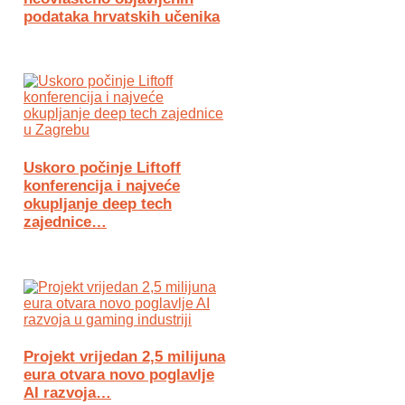
podataka hrvatskih učenika
Uskoro počinje Liftoff
konferencija i najveće
okupljanje deep tech
zajednice…
Projekt vrijedan 2,5 milijuna
eura otvara novo poglavlje
AI razvoja…