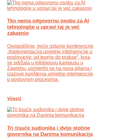
Tko nema odgovornu osobu za AI
tehnologije u upravi taj je već
zakasnio
Ovogodišnje, treće izdanje konferencije
„Implementacija umjetne inteligencije u
poslovanje: od teorije do prakse“, koja
se održala u Infobipovu kampusu u
Zagrebu, usmjerilo se na nova pitanja i
izazove korištenja umjetne inteligencije
u poslovnim procesima.
Vijesti
Tri tisuće sudionika i dvije stotine
govornika na Danima komunikacija