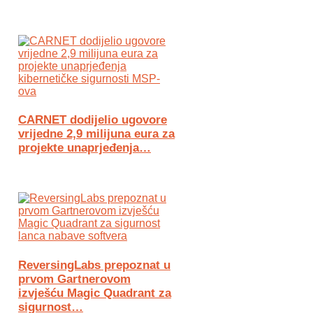
CARNET dodijelio ugovore
vrijedne 2,9 milijuna eura za
projekte unaprjeđenja…
ReversingLabs prepoznat u
prvom Gartnerovom
izvješću Magic Quadrant za
sigurnost…