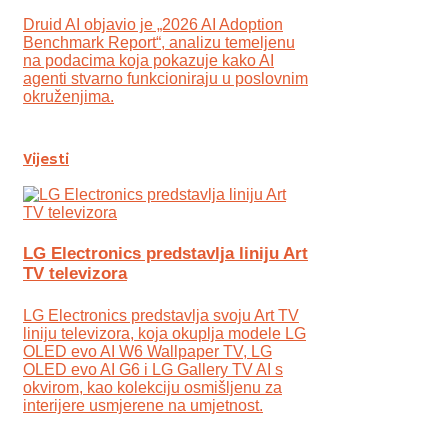
Druid AI objavio je „2026 AI Adoption
Benchmark Report“, analizu temeljenu
na podacima koja pokazuje kako AI
agenti stvarno funkcioniraju u poslovnim
okruženjima.
Vijesti
LG Electronics predstavlja liniju Art
TV televizora
LG Electronics predstavlja svoju Art TV
liniju televizora, koja okuplja modele LG
OLED evo AI W6 Wallpaper TV, LG
OLED evo AI G6 i LG Gallery TV AI s
okvirom, kao kolekciju osmišljenu za
interijere usmjerene na umjetnost.