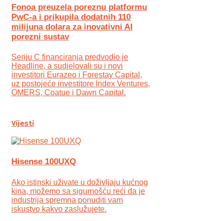
Fonoa preuzela poreznu platformu
PwC-a i prikupila dodatnih 110
milijuna dolara za inovativni AI
porezni sustav
Seriju C financiranja predvodio je
Headline, a sudjelovali su i novi
investitori Eurazeo i Forestay Capital,
uz postojeće investitore Index Ventures,
OMERS, Coatue i Dawn Capital.
Vijesti
Hisense 100UXQ
Ako istinski uživate u doživljaju kućnog
kina, možemo sa sigurnošću reći da je
industrija spremna ponuditi vam
iskustvo kakvo zaslužujete.