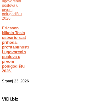
Ericsson
Nikola Tesla
ostvario rast
prihoda,
profitabilnosti
i ugovorenih
poslova u
prvom
polugodištu
2026.
Srpanj 23, 2026
VIDI.biz