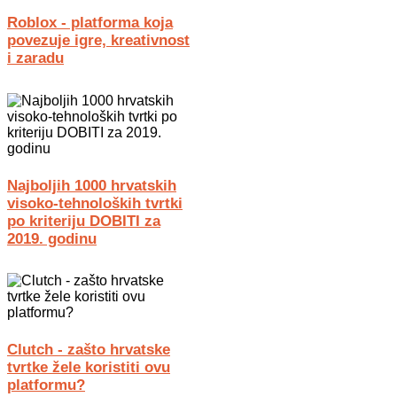
Roblox - platforma koja
povezuje igre, kreativnost
i zaradu
Najboljih 1000 hrvatskih
visoko-tehnoloških tvrtki
po kriteriju DOBITI za
2019. godinu
Clutch - zašto hrvatske
tvrtke žele koristiti ovu
platformu?