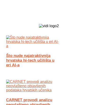
Biz Tech web portal powered by
Što nude najatraktivnija
hrvatska hi-tech učilišta u
eri AI-a
CARNET provodi analizu
neovlašteno objavljenih