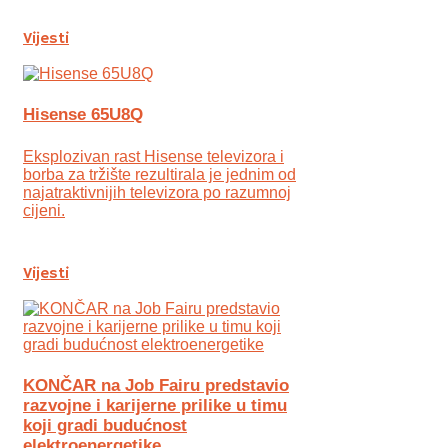
Vijesti
Hisense 65U8Q
Eksplozivan rast Hisense televizora i
borba za tržište rezultirala je jednim od
najatraktivnijih televizora po razumnoj
cijeni.
Vijesti
KONČAR na Job Fairu predstavio
razvojne i karijerne prilike u timu
koji gradi budućnost
elektroenergetike