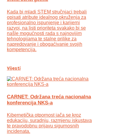
Kada bi mladi STEM stručnjaci trebali
opisati atribute idealnog okruženja za
profesionalno ispunjenje i karijerni
razvoj, na listi prioriteta svakako bi se
našle mogućnosti rada s najnovijim
tehnologijama te stalne prilike za
napredovanje i obogaćivanje svojih
kompetencija.
Vijesti
CARNET: Održana treća nacionalna
konferencija NKS-a
Kibernetička otpornost jača se kroz
edukaciju, suradnju, razmjenu iskustava
te pravodobnu prijavu sigurnosnih
incidenata.