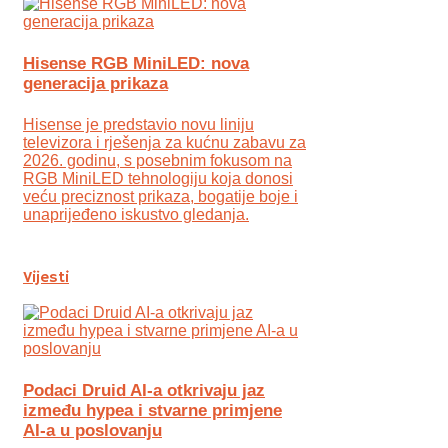
Hisense RGB MiniLED: nova
generacija prikaza
Hisense je predstavio novu liniju
televizora i rješenja za kućnu zabavu za
2026. godinu, s posebnim fokusom na
RGB MiniLED tehnologiju koja donosi
veću preciznost prikaza, bogatije boje i
unaprijeđeno iskustvo gledanja.
Vijesti
Podaci Druid AI-a otkrivaju jaz
između hypea i stvarne primjene
AI-a u poslovanju