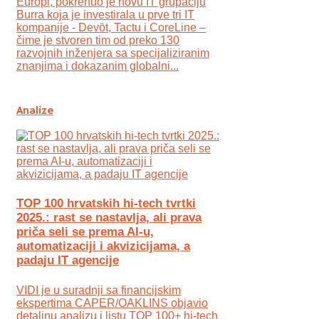
Europi, pokrenuo je novu IT grupaciju
Burra koja je investirala u prve tri IT
kompanije - Devōt, Tactu i CoreLine –
čime je stvoren tim od preko 130
razvojnih inženjera sa specijaliziranim
znanjima i dokazanim globalni...
Analize
TOP 100 hrvatskih hi-tech tvrtki
2025.: rast se nastavlja, ali prava
priča seli se prema AI-u,
automatizaciji i akvizicijama, a
padaju IT agencije
VIDI je u suradnji sa financijskim
ekspertima CAPER/OAKLINS objavio
detaljnu analizu i listu TOP 100+ hi-tech