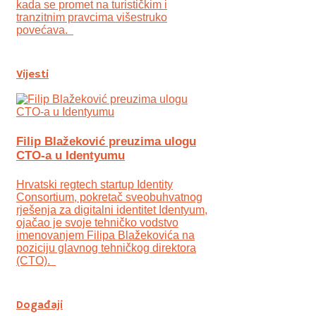
kada se promet na turističkim i
tranzitnim pravcima višestruko
povećava.
Vijesti
Filip Blažeković preuzima ulogu
CTO-a u Identyumu
Hrvatski regtech startup Identity
Consortium, pokretač sveobuhvatnog
rješenja za digitalni identitet Identyum,
ojаčao je svoje tehničko vodstvo
imenovanjem Filipa Blažekovića na
poziciju glavnog tehničkog direktora
(CTO).
Događaji