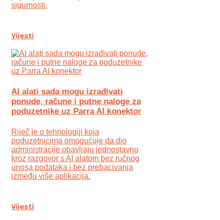
sigurnosti.
Vijesti
AI alati sada mogu izrađivati
ponude, račune i putne naloge za
poduzetnike uz Parra AI konektor
Riječ je o tehnologiji koja
poduzetnicima omogućuje da dio
administracije obavljaju jednostavno
kroz razgovor s AI alatom bez ručnog
unosa podataka i bez prebacivanja
između više aplikacija.
Vijesti