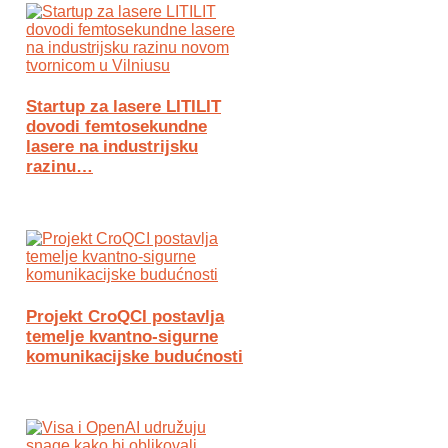
Startup za lasere LITILIT
dovodi femtosekundne
lasere na industrijsku
razinu…
Projekt CroQCI postavlja
temelje kvantno-sigurne
komunikacijske budućnosti