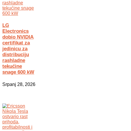
LG
Electronics
dobio NVIDIA
certifikat za
jedinicu za
distribuciju
rashladne
tekućine
snage 600 kW
Srpanj 28, 2026